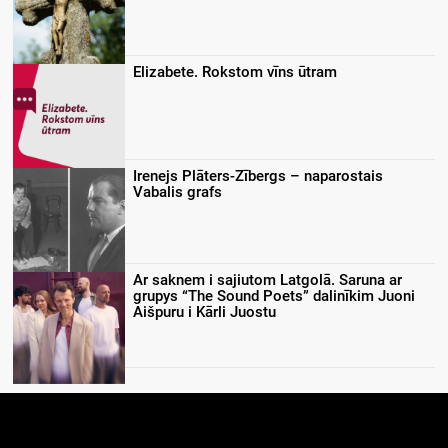
Elizabete. Rokstom vīns ūtram
Irenejs Plāters-Zībergs – naparostais
Vabalis grafs
Ar saknem i sajiutom Latgolā. Saruna ar
grupys “The Sound Poets” dalinīkim Juoni
Aišpuru i Kārli Juostu