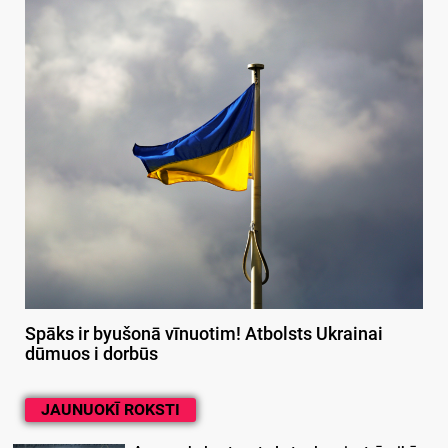
Spāks ir byušonā vīnuotim! Atbolsts Ukrainai
dūmuos i dorbūs
JAUNUOKĪ ROKSTI