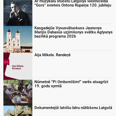
Ar muzykalu stuostu Latgolys viestnīceibā
“Gors” svieteis Ontona Rupaiņa 120. jubileju
Kasgadejūs Vysusvātuokuos Jaunovys
Marijis Dabasūs uzjimšonys svātku Aglyunys
bazilikā programa 2026
Aija Mikele. Randeņš
Nūmetnē “Pi Ombomīšim!” varēs atsagrīzt
19. godu symtā
Dokumentejūt latvīšu bēru nūtikšonu Latgolā