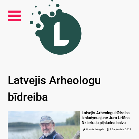
Latvejis Arheologu
bīdreiba
Latvejis Arheologu bīdreiba
izsludynuojuse Jura Urtāna
Dzierkaļu piļskolna bolvu
Portals lakuga.lv
8 Septembris 2023