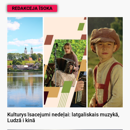
REDAKCEJA ĪSOKA
Kulturys īsacejumi nedeļai: latgaliskais muzykā,
Ludzā i kinā