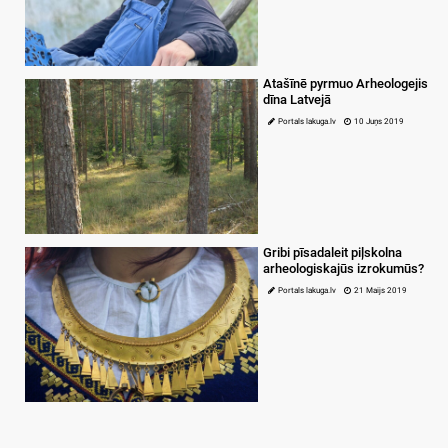
Atašīnē pyrmuo Arheologejis
dīna Latvejā
Portals lakuga.lv
10 Juņs 2019
Gribi pīsadaleit piļskolna
arheologiskajūs izrokumūs?
Portals lakuga.lv
21 Maijs 2019