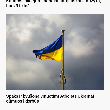
Kulturys īsacejumi nedeļai: latgaliskais muzykā,
Ludzā i kinā
Spāks ir byušonā vīnuotim! Atbolsts Ukrainai
dūmuos i dorbūs