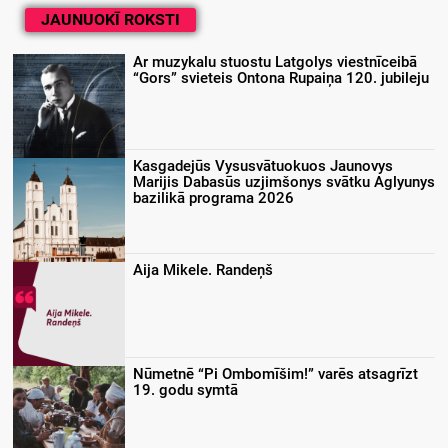
JAUNUOKĪ ROKSTI
Ar muzykalu stuostu Latgolys viestnīceibā
“Gors” svieteis Ontona Rupaiņa 120. jubileju
Kasgadejūs Vysusvātuokuos Jaunovys
Marijis Dabasūs uzjimšonys svātku Aglyunys
bazilikā programa 2026
Aija Mikele. Randeņš
Nūmetnē “Pi Ombomīšim!” varēs atsagrīzt
19. godu symtā