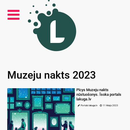
Muzeju nakts 2023
Pīcys Muzeju nakts
nūstuošonys. Īsoka portals
lakuga.lv
Portals lakuga.lv
11 Maijs 2023