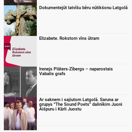
Dokumentejūt latvīšu bēru nūtikšonu Latgolā
Elizabete. Rokstom vīns ūtram
Irenejs Plāters-Zībergs – naparostais
Vabalis grafs
Ar saknem i sajiutom Latgolā. Saruna ar
grupys “The Sound Poets” dalinīkim Juoni
Aišpuru i Kārli Juostu