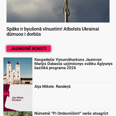
Spāks ir byušonā vīnuotim! Atbolsts Ukrainai
dūmuos i dorbūs
JAUNUOKĪ ROKSTI
Kasgadejūs Vysusvātuokuos Jaunovys
Marijis Dabasūs uzjimšonys svātku Aglyunys
bazilikā programa 2026
Aija Mikele. Randeņš
Nūmetnē “Pi Ombomīšim!” varēs atsagrīzt