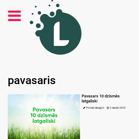
pavasaris
Pavasars 10 dzīsmēs
latgaliski
Portals lakuga.lv
3 Apreļs 2025