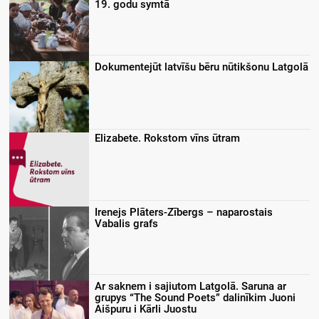
19. godu symtā
Dokumentejūt latvīšu bēru nūtikšonu Latgolā
Elizabete. Rokstom vīns ūtram
Irenejs Plāters-Zībergs – naparostais
Vabalis grafs
Ar saknem i sajiutom Latgolā. Saruna ar
grupys “The Sound Poets” dalinīkim Juoni
Aišpuru i Kārli Juostu