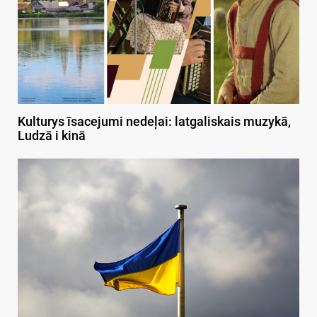
Kulturys īsacejumi nedeļai: latgaliskais muzykā,
Ludzā i kinā