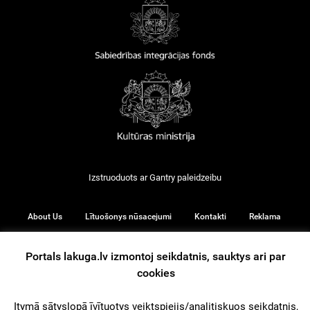
Izstruoduots ar
Gantry
paleidzeibu
About Us
Lītuošonys nūsacejumi
Kontakti
Reklama
Portals lakuga.lv izmontoj seikdatnis, sauktys ari par
cookies
© 2026
Itymā sātyslopā īvītuotys veiktspiejis/analitiskuos seikdatnis,