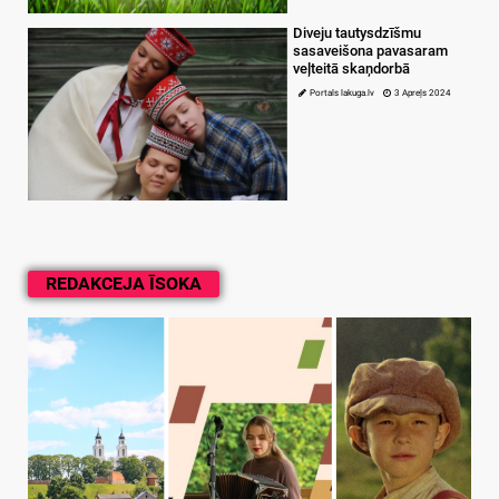
Diveju tautysdzīšmu
sasaveišona pavasaram
veļteitā skaņdorbā
Portals lakuga.lv
3 Apreļs 2024
REDAKCEJA ĪSOKA