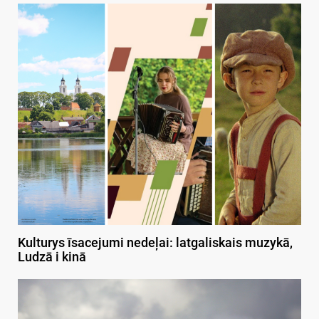
Kulturys īsacejumi nedeļai: latgaliskais muzykā,
Ludzā i kinā