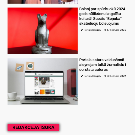
Bolsoj par spūdruokū 2024.
gods nūtikšonu latgalīšu
kulturā! Suocīs “Boņuka”
skateituoju bolsuojums
Portals lakuga.lv
17 Februars 2025
Portala satura veiduošonā
aicynojam tolkā žurnalistu i
uorštata autorus
Portals lakuga.lv
22 Februars 2022
REDAKCEJA ĪSOKA