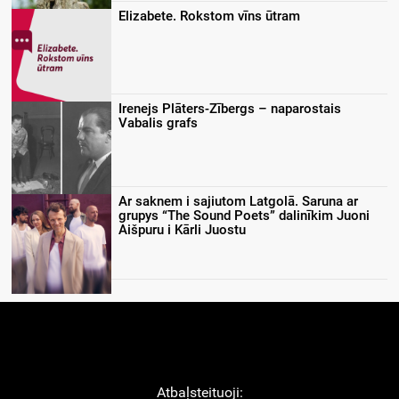
Elizabete. Rokstom vīns ūtram
Irenejs Plāters-Zībergs – naparostais
Vabalis grafs
Ar saknem i sajiutom Latgolā. Saruna ar
grupys “The Sound Poets” dalinīkim Juoni
Aišpuru i Kārli Juostu
Atbaļsteituoji: