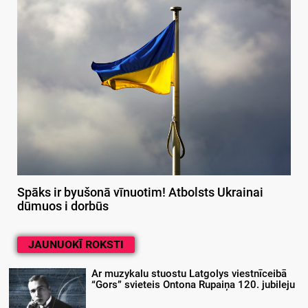
Spāks ir byušonā vīnuotim! Atbolsts Ukrainai
dūmuos i dorbūs
JAUNUOKĪ ROKSTI
Ar muzykalu stuostu Latgolys viestnīceibā
“Gors” svieteis Ontona Rupaiņa 120. jubileju