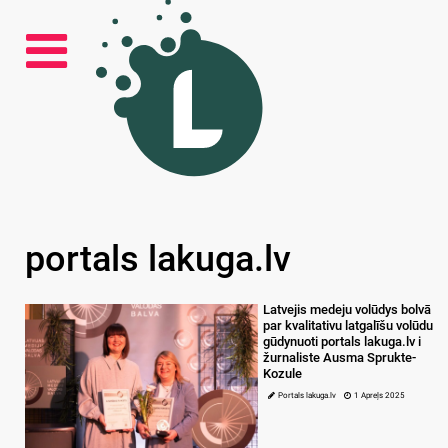
portals lakuga.lv
Latvejis medeju volūdys bolvā
par kvalitativu latgalīšu volūdu
gūdynuoti portals lakuga.lv i
žurnaliste Ausma Sprukte-
Kozule
Portals lakuga.lv
1 Apreļs 2025