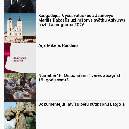
Kasgadejūs Vysusvātuokuos Jaunovys
Marijis Dabasūs uzjimšonys svātku Aglyunys
bazilikā programa 2026
Aija Mikele. Randeņš
Nūmetnē “Pi Ombomīšim!” varēs atsagrīzt
19. godu symtā
Dokumentejūt latvīšu bēru nūtikšonu Latgolā