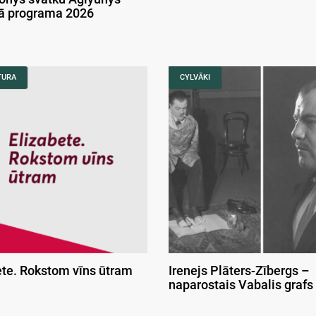
kā programa 2026
TURA
CYLVĀKI
ete. Rokstom vīns ūtram
Irenejs Plāters-Zībergs –
naparostais Vabalis grafs