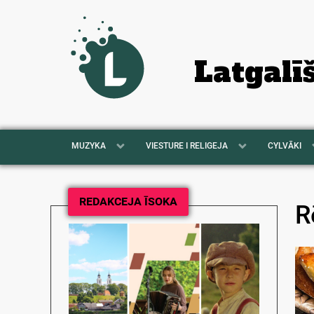
Latgalī
MUZYKA
VIESTURE I RELIGEJA
CYLVĀKI
REDAKCEJA ĪSOKA
R