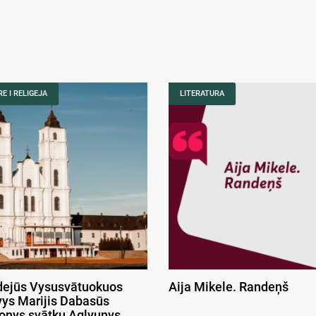
E I RELIGEJA
LITERATURA
ejūs Vysusvātuokuos
Aija Mikele. Randeņš
ys Marijis Dabasūs
onys svātku Aglyunys