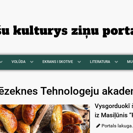
šu kulturys ziņu port
VOLŪDA
EKRANS I SKOTIVE
LITERATURA
MU
ēzeknes Tehnologeju akade
Vysgorduokī š
iz Masiļūnis 
Portals lakuga.