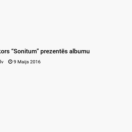
kors “Sonitum” prezentēs albumu
lv
9 Maijs 2016