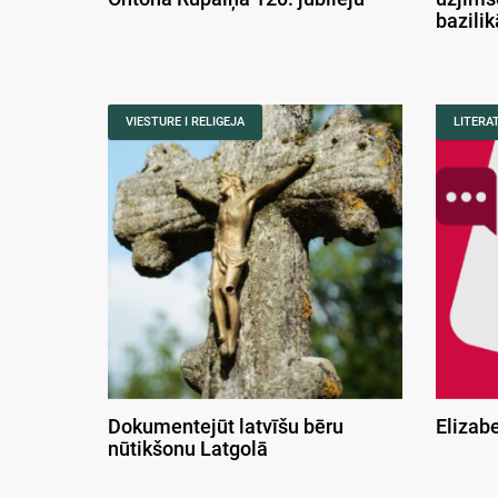
bazili
VIESTURE I RELIGEJA
LITERA
Dokumentejūt latvīšu bēru
Elizab
nūtikšonu Latgolā