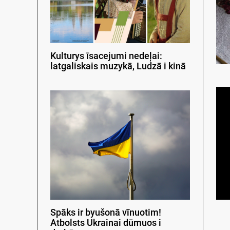
Kulturys īsacejumi nedeļai:
latgaliskais muzykā, Ludzā i kinā
Spāks ir byušonā vīnuotim!
Atbolsts Ukrainai dūmuos i