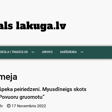
als lakuga.lv
OKSLA I TRADICEJIS
ARHIVS
SABĪDREIBA
meja
peka peiriedzeni. Myusdīneigs skots
“Povuoru gruomotu”
lv
17 Novembris 2022