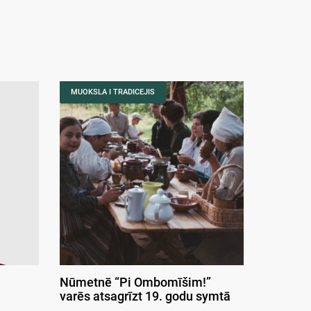
MUOKSLA I TRADICEJIS
Nūmetnē “Pi Ombomīšim!”
varēs atsagrīzt 19. godu symtā