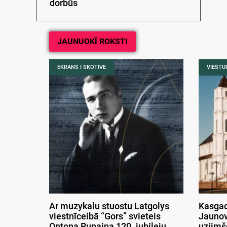
dorbūs
JAUNUOKĪ ROKSTI
EKRANS I SKOTIVE
VIESTUR
Ar muzykalu stuostu Latgolys
Kasgad
viestnīceibā “Gors” svieteis
Jaunov
Ontona Rupaiņa 120. jubileju
uzjimš