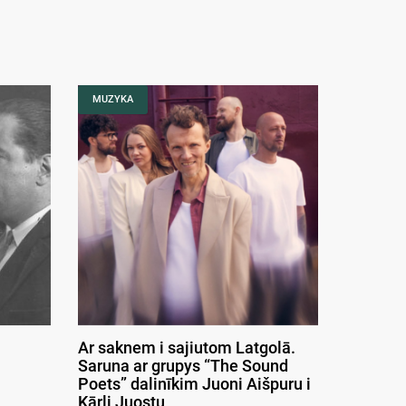
MUZYKA
Ar saknem i sajiutom Latgolā.
Saruna ar grupys “The Sound
Poets” dalinīkim Juoni Aišpuru i
Kārli Juostu