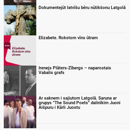
Dokumentejūt latvīšu bēru nūtikšonu Latgolā
Elizabete. Rokstom vīns ūtram
Irenejs Plāters-Zībergs – naparostais
Vabalis grafs
Ar saknem i sajiutom Latgolā. Saruna ar
grupys “The Sound Poets” dalinīkim Juoni
Aišpuru i Kārli Juostu