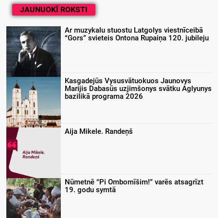
JAUNUOKĪ ROKSTI
Ar muzykalu stuostu Latgolys viestnīceibā
“Gors” svieteis Ontona Rupaiņa 120. jubileju
Kasgadejūs Vysusvātuokuos Jaunovys
Marijis Dabasūs uzjimšonys svātku Aglyunys
bazilikā programa 2026
Aija Mikele. Randeņš
Nūmetnē “Pi Ombomīšim!” varēs atsagrīzt
19. godu symtā