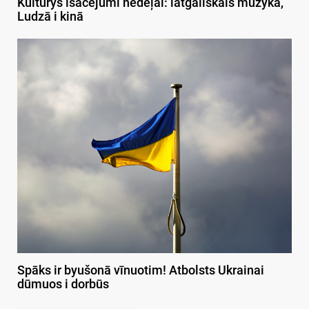
Kulturys īsacejumi nedeļai: latgaliskais muzykā,
Ludzā i kinā
Spāks ir byušonā vīnuotim! Atbolsts Ukrainai
dūmuos i dorbūs