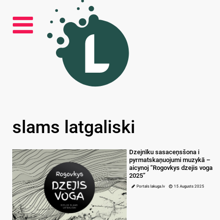
slams latgaliski
Dzejnīku sasaceņsšona i
pyrmatskaņuojumi muzykā –
aicynoj “Rogovkys dzejis voga
2025”
Portals lakuga.lv
15 Augusts 2025