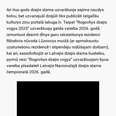
Ari ituo gods dzejis slama uzvarātuojs sajims naudys
bolvu, bet uzvariejušī dzejūli tiks publicāti latgalīšu
kulturys ziņu portalā lakuga.lv. Taipat “Rogovkys dzejis
vogys 2025” uzvarātuoju gaida vareiba 2026. godā
izmontuot desmit dīnys garu raksteišonys rezidenci
Rēzeknis nūvoda Lūznovys muižā (ar apmoksuotu
uzaturiešonu rezidencē i stipendeju rodūšajam dorbam),
kai ari, sasadorbojūt ar Latvejis dzejis slama kusteibu,
pyrmū reizi “Rogovkys dzejis vogys” uzvarātuojam byus
vareiba pīsadaleit Latvejis Nacionalajā dzejis slama
čempionatā 2026. gadā.