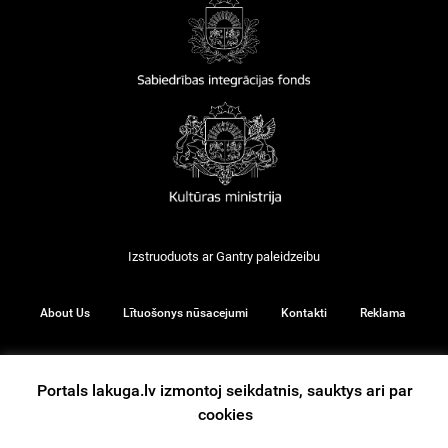
Izstruoduots ar
Gantry
paleidzeibu
About Us
Lītuošonys nūsacejumi
Kontakti
Reklama
Portals lakuga.lv izmontoj seikdatnis, sauktys ari par
© 2026
cookies