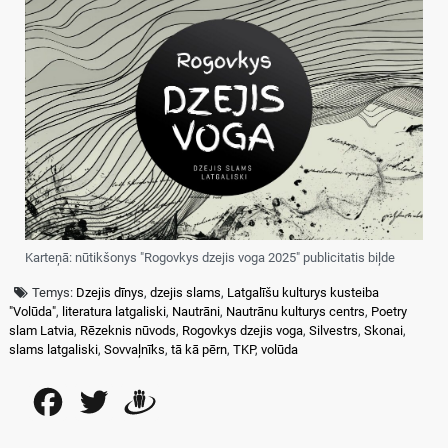
Karteņā: nūtikšonys "Rogovkys dzejis voga 2025" publicitatis biļde
Temys:
Dzejis dīnys
,
dzejis slams
,
Latgalīšu kulturys kusteiba
"Volūda"
,
literatura latgaliski
,
Nautrāni
,
Nautrānu kulturys centrs
,
Poetry
slam Latvia
,
Rēzeknis nūvods
,
Rogovkys dzejis voga
,
Silvestrs
,
Skonai
,
slams latgaliski
,
Sovvaļnīks
,
tā kā pērn
,
TKP
,
volūda
Facebook
Twitter
Draugiem