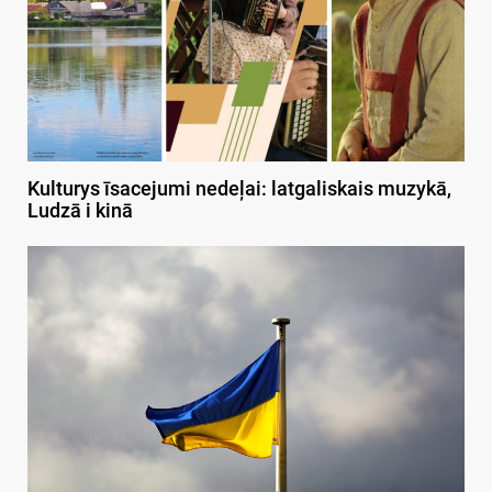
Kulturys īsacejumi nedeļai: latgaliskais muzykā,
Ludzā i kinā