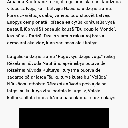
Amanda Kaufmane, reikojūt regularūs slamus daudzuos
vītuos Latvejā, kai i Latvejis Nacionalū dzejis slamu,
kura uzvarātuojs daboj vareibu puorstuovēt Latveju
Eiropys čempionatā i pīsadaleit cytūs konkursūs vysā
pasaulī, jūs vydā i pasauļa kausā “Du coup le Monde”,
kas nūteik Parizē. Dzejis slamus raksturoj breiva i
demokratiska vide, kurā var īsasaisteit kotrys.
Latgaliskū dzejis slamu “Rogovkys dzejis voga” reikoj
Rēzeknis nūvoda Nautrānu apvīneibys puorvaļde i
Rēzeknis nūvoda Kulturys i turysma puorvaļde
sadarbeibā ar latgalīšu kulturys kusteibu “Volūda”.
Nūtikšonu atbolsta Rēzeknis nūvoda pošvaļdeiba,
latgalīšu kulturys ziņu portals lakuga.lv, Vaļsts
kulturkapitala fonds. Īīšona pasuokumā ir bezmoksys.