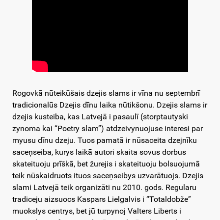
Rogovkā nūteikūšais dzejis slams ir vīna nu septembrī
tradicionalūs Dzejis dīnu laika nūtikšonu. Dzejis slams ir
dzejis kusteiba, kas Latvejā i pasaulī (storptautyski
zynoma kai “Poetry slam”) atdzeivynuojuse interesi par
myusu dīnu dzeju. Tuos pamatā ir nūsaceita dzejnīku
saceņseiba, kurys laikā autori skaita sovus dorbus
skateituoju prīškā, bet žurejis i skateituoju bolsuojumā
teik nūskaidruots ituos saceņseibys uzvarātuojs. Dzejis
slami Latvejā teik organizāti nu 2010. gods. Regularu
tradiceju aizsuocs Kaspars Lielgalvis i “Totaldobže”
muokslys centrys, bet jū turpynoj Valters Liberts i