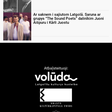
Ar saknem i sajiutom Latgolā. Saruna ar
grupys “The Sound Poets” dalinīkim Juoni
Aišpuru i Kārli Juostu
Atbaļsteituoji: