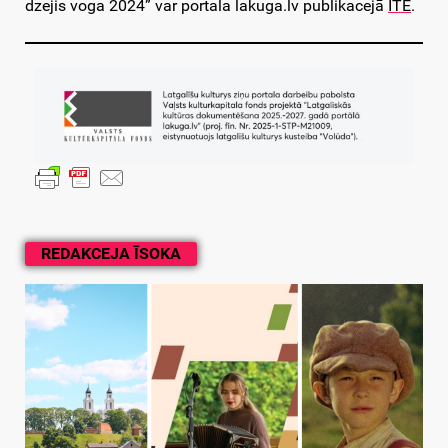
dzejis voga 2024” var portala lakuga.lv publikacejā
ITE
.
REDAKCEJA ĪSOKA