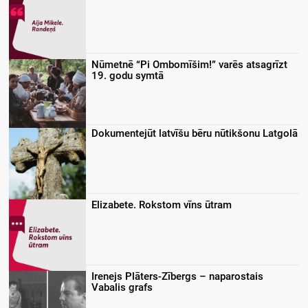
Nūmetnē “Pi Ombomīšim!” varēs atsagrīzt
19. godu symtā
Dokumentejūt latvīšu bēru nūtikšonu Latgolā
Elizabete. Rokstom vīns ūtram
Irenejs Plāters-Zībergs – naparostais
Vabalis grafs