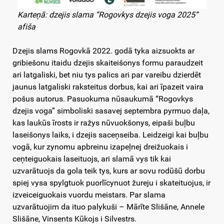
Karteņā: dzejis slama “Rogovkys dzejis voga 2025”
afiša
Dzejis slams Rogovkā 2022. godā tyka aizsuokts ar
gribiešonu itaidu dzejis skaiteišonys formu paraudzeit
ari latgaliski, bet niu tys palics ari par vareibu dzierdēt
jaunus latgaliski raksteitus dorbus, kai ari īpazeit vaira
pošus autorus. Pasuokuma nūsaukumā “Rogovkys
dzejis voga” simboliski sasavej septembra pyrmuo daļa,
kas laukūs īrosts ir ražys nūvuokšonys, eipaši buļbu
laseišonys laiks, i dzejis saceņseiba. Leidzeigi kai buļbu
vogā, kur zynomu apbreinu izapeļnej dreižuokais i
ceņteiguokais laseituojs, ari slamā vys tik kai
uzvarātuojs da gola teik tys, kurs ar sovu rodūšū dorbu
spiej vysa spylgtuok puorlīcynuot žureju i skateituojus, ir
izveiceiguokais vuordu meistars. Par slama
uzvarātuojim da ituo palykuši – Mārīte Slišāne, Annele
Slišāne, Vinsents Kūkojs i Silvestrs.