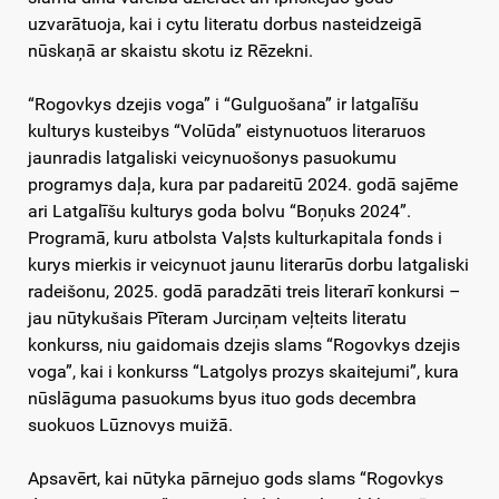
uzvarātuoja, kai i cytu literatu dorbus nasteidzeigā
nūskaņā ar skaistu skotu iz Rēzekni.
“Rogovkys dzejis voga” i “Gulguošana” ir latgalīšu
kulturys kusteibys “Volūda” eistynuotuos literaruos
jaunradis latgaliski veicynuošonys pasuokumu
programys daļa, kura par padareitū 2024. godā sajēme
ari Latgalīšu kulturys goda bolvu “Boņuks 2024”.
Programā, kuru atbolsta Vaļsts kulturkapitala fonds i
kurys mierkis ir veicynuot jaunu literarūs dorbu latgaliski
radeišonu, 2025. godā paradzāti treis literarī konkursi –
jau nūtykušais Pīteram Jurciņam veļteits literatu
konkurss, niu gaidomais dzejis slams “Rogovkys dzejis
voga”, kai i konkurss “Latgolys prozys skaitejumi”, kura
nūslāguma pasuokums byus ituo gods decembra
suokuos Lūznovys muižā.
Apsavērt, kai nūtyka pārnejuo gods slams “Rogovkys