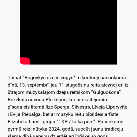
Taipat “Rogovkys dzejis vogys” reikuotuoji pasuokuma
dīnā, 13. septembrī, jau 11 stuņdēs nu reita aicynoj ari iz
ūtrajom muzykalajom dzejis reitiškom “Gulguošona”
Rēzeknis nūvoda Pleikšņūs, kur ar skaitejumim
pīsadaleis literati Ilze Sperga, Silvestrs, Līveja Līpdryvīte
i Evija Piebalga, bet ar muzyku reitu pīpiļdeis arfiste
Elizabeta Lāce i grupa “TKP / tā kā pērn”. Pasuokums
pyrmū reizi nūtyka 2024. godā, suocūt jaunu tradiceju –
slama dīnā vareibu dzierdēt ari īprīškejuo gods