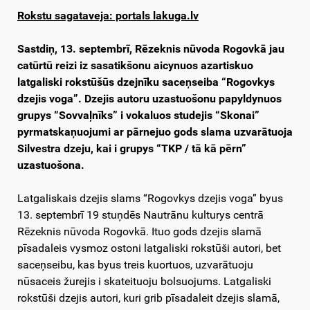
Rokstu sagataveja: portals lakuga.lv
Sastdiņ, 13. septembrī, Rēzeknis nūvoda Rogovkā jau
catūrtū reizi iz sasatikšonu aicynuos azartiskuo
latgaliski rokstūšūs dzejnīku saceņseiba “Rogovkys
dzejis voga”. Dzejis autoru uzastuošonu papyldynuos
grupys “Sovvaļnīks” i vokaluos studejis “Skonai”
pyrmatskaņuojumi ar pārnejuo gods slama uzvarātuoja
Silvestra dzeju, kai i grupys “TKP / tā kā pērn”
uzastuošona.
Latgaliskais dzejis slams “Rogovkys dzejis voga” byus
13. septembrī 19 stuņdēs Nautrānu kulturys centrā
Rēzeknis nūvoda Rogovkā. Ituo gods dzejis slamā
pīsadaleis vysmoz ostoni latgaliski rokstūši autori, bet
saceņseibu, kas byus treis kuortuos, uzvarātuoju
nūsaceis žurejis i skateituoju bolsuojums. Latgaliski
rokstūši dzejis autori, kuri grib pīsadaleit dzejis slamā,