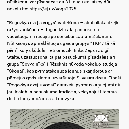
nūtikšonai var pīsasaceit da 31. augusta, aizpyldūt
anketu ite:
https://ej.uz/voga2025
.
“Rogovkys dzejis vogys” vadeišona – simboliska dzejis
ražys vuokšona – itūgod izticāta pasuokumu
vadeituojam i radejis personeibai Lauram Zalānam.
Nūtikšonys apmaklātuojus gaida grupys “TKP / tā kā
pērn”, kurys kūduls ir etnomuziki Ēriks Zeps i Julgī
Stalte, uzastuošona, taipat pasuokumā pīsadaleis ari
grupa “Sovvaļnīks” i Rēzeknis nūvoda vokaluo studeja
“Skonai”, kas pyrmatskaņuos jaunus skaņdorbus ar
pārnejuo gods slama uzvarātuoja Silvestra dzeju. Eipaši
“Rogovkys dzejis vogai” gataveiti pyrmatskaņuojumi niu
jau ir stabila pasuokuma tradiceja, veicynojūt literarūs
dorbu turpynuošonūs ari muzykā.