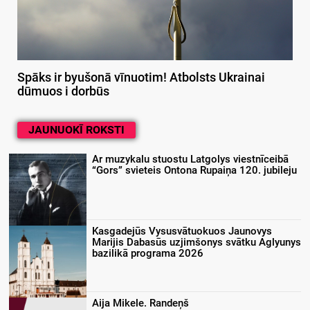
Spāks ir byušonā vīnuotim! Atbolsts Ukrainai
dūmuos i dorbūs
JAUNUOKĪ ROKSTI
Ar muzykalu stuostu Latgolys viestnīceibā
“Gors” svieteis Ontona Rupaiņa 120. jubileju
Kasgadejūs Vysusvātuokuos Jaunovys
Marijis Dabasūs uzjimšonys svātku Aglyunys
bazilikā programa 2026
Aija Mikele. Randeņš