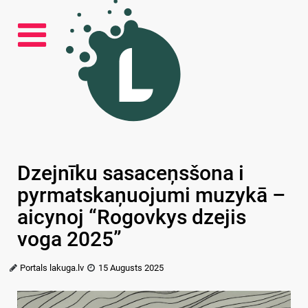
Dzejnīku sasaceņsšona i
pyrmatskaņuojumi muzykā –
aicynoj “Rogovkys dzejis
voga 2025”
Portals lakuga.lv
15 Augusts 2025