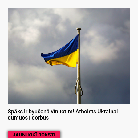
Spāks ir byušonā vīnuotim! Atbolsts Ukrainai
dūmuos i dorbūs
JAUNUOKĪ ROKSTI