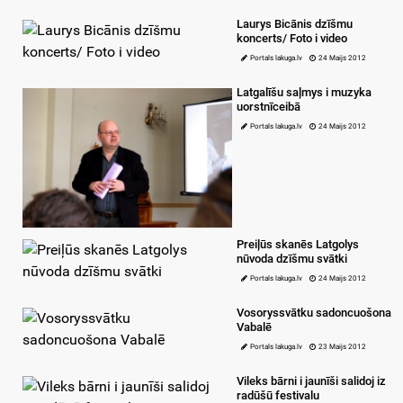
Laurys Bicānis dzīšmu
koncerts/ Foto i video
Portals lakuga.lv
24 Maijs 2012
Latgalīšu saļmys i muzyka
uorstnīceibā
Portals lakuga.lv
24 Maijs 2012
Preiļūs skanēs Latgolys
nūvoda dzīšmu svātki
Portals lakuga.lv
24 Maijs 2012
Vosoryssvātku sadoncuošona
Vabalē
Portals lakuga.lv
23 Maijs 2012
Vileks bārni i jaunīši salidoj iz
radūšū festivalu