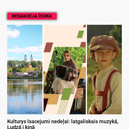
REDAKCEJA ĪSOKA
Kulturys īsacejumi nedeļai: latgaliskais muzykā,
Ludzā i kinā