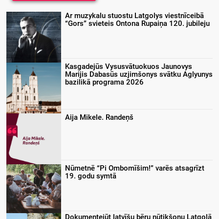
Ar muzykalu stuostu Latgolys viestnīceibā
“Gors” svieteis Ontona Rupaiņa 120. jubileju
Kasgadejūs Vysusvātuokuos Jaunovys
Marijis Dabasūs uzjimšonys svātku Aglyunys
bazilikā programa 2026
Aija Mikele. Randeņš
Nūmetnē “Pi Ombomīšim!” varēs atsagrīzt
19. godu symtā
Dokumentejūt latvīšu bēru nūtikšonu Latgolā