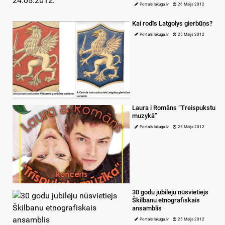
Portals lakuga.lv
26 Maijs 2012
Kai rodīs Latgolys gierbūņs?
Portals lakuga.lv
25 Maijs 2012
Laura i Romāns “Treispukstu
muzykā”
Portals lakuga.lv
25 Maijs 2012
30 godu jubileju nūsvietiejs
Škilbanu etnografiskais
ansamblis
Portals lakuga.lv
25 Maijs 2012