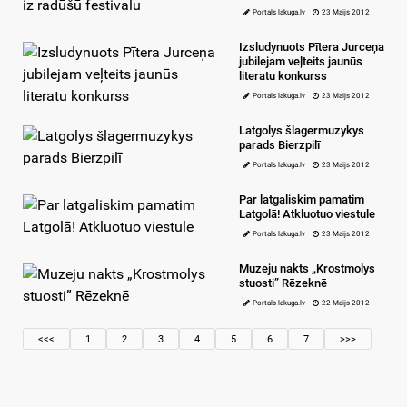
Portals lakuga.lv
23 Maijs 2012
Izsludynuots Pītera Jurceņa
jubilejam veļteits jaunūs
literatu konkurss
Portals lakuga.lv
23 Maijs 2012
Latgolys šlagermuzykys
parads Bierzpilī
Portals lakuga.lv
23 Maijs 2012
Par latgaliskim pamatim
Latgolā! Atkluotuo viestule
Portals lakuga.lv
23 Maijs 2012
Muzeju nakts „Krostmolys
stuosti” Rēzeknē
Portals lakuga.lv
22 Maijs 2012
<<<
1
2
3
4
5
6
7
>>>