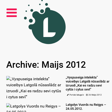
Archive: Maijs 2012
„Vyspuseiga intelekta”
vuiceibys Latgolā nūsaslādz ar
izruodi „Kai es radzu sevi
cytūs i cytus sevī”
Portals lakuga.lv
26 Maijs 2012
Latgolys Vuords nu Reigys –
24.05.2012.