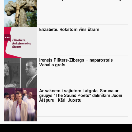
Elizabete. Rokstom vīns ūtram
Irenejs Plāters-Zībergs – naparostais
Vabalis grafs
Ar saknem i sajiutom Latgolā. Saruna ar
grupys “The Sound Poets” dalinīkim Juoni
Aišpuru i Kārli Juostu