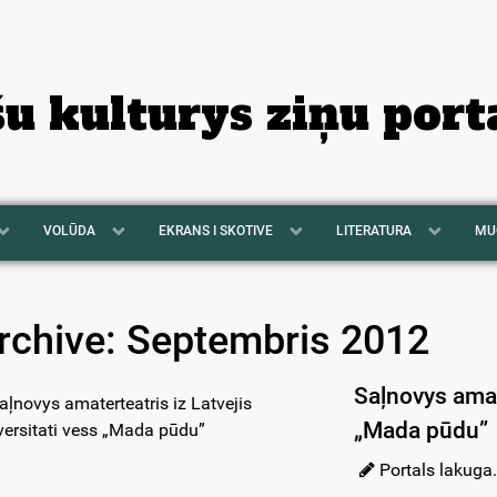
šu kulturys ziņu port
VOLŪDA
EKRANS I SKOTIVE
LITERATURA
MU
rchive: Septembris 2012
Saļnovys amate
„Mada pūdu”
Portals lakuga.