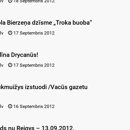
lv
18 Septembris 2012
ola Bierzeņa dzīsme „Troka buoba“
lv
17 Septembris 2012
dīna Drycanūs!
lv
17 Septembris 2012
ukmuižys izstuodi /Vacūs gazetu
lv
16 Septembris 2012
ds nu Reigys – 13.09.2012.