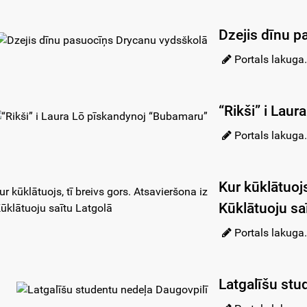
Dzejis dīnu p
Portals lakuga.
“Rikši” i Lau
Portals lakuga.
Kur kūklātuojs
Kūklātuoju sa
Portals lakuga.
Latgalīšu stu