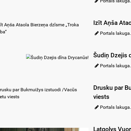
Portals lakuga.
Izīt Aņša Ata
Portals lakuga.
Šudiņ Dzejis 
Portals lakuga.
Drusku par B
viests
Portals lakuga.
Latgolys Vuor