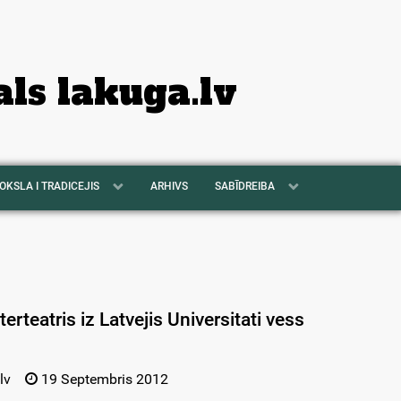
als lakuga.lv
OKSLA I TRADICEJIS
ARHIVS
SABĪDREIBA
rteatris iz Latvejis Universitati vess
lv
19 Septembris 2012