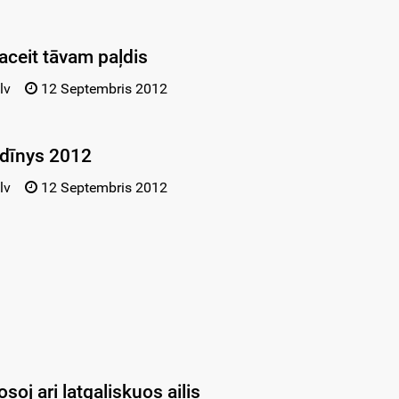
aceit tāvam paļdis
lv
12 Septembris 2012
 dīnys 2012
lv
12 Septembris 2012
osoj ari latgaliskuos ailis