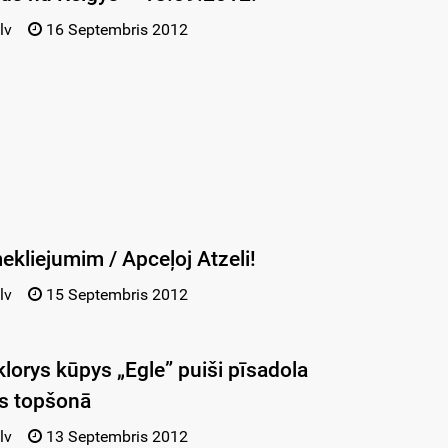
lv
16 Septembris 2012
ekliejumim / Apceļoj Atzeli!
lv
15 Septembris 2012
lorys kūpys „Egle” puiši pīsadola
ys topšonā
lv
13 Septembris 2012