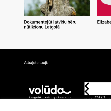
Dokumentejūt latvīšu bēru
Elizab
nūtikšonu Latgolā
Atbaļsteituoji: