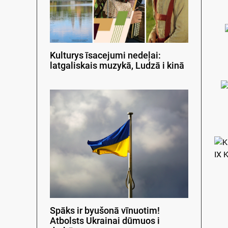
Kulturys īsacejumi nedeļai:
latgaliskais muzykā, Ludzā i kinā
Spāks ir byušonā vīnuotim!
Atbolsts Ukrainai dūmuos i