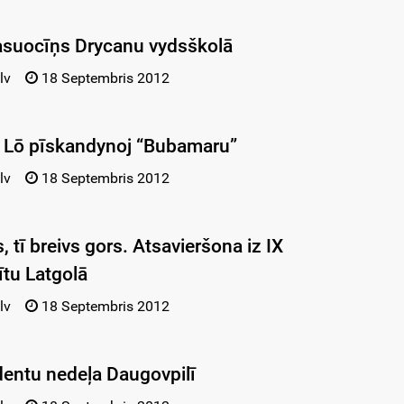
asuocīņs Drycanu vydsškolā
lv
18 Septembris 2012
ra Lō pīskandynoj “Bubamaru”
lv
18 Septembris 2012
, tī breivs gors. Atsavieršona iz IX
ītu Latgolā
lv
18 Septembris 2012
dentu nedeļa Daugovpilī