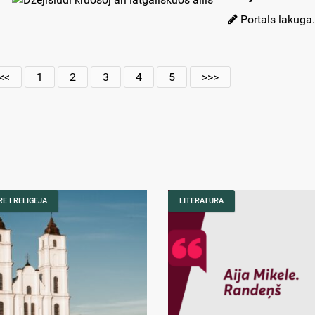
Portals lakuga.
<<
1
2
3
4
5
>>>
E I RELIGEJA
LITERATURA