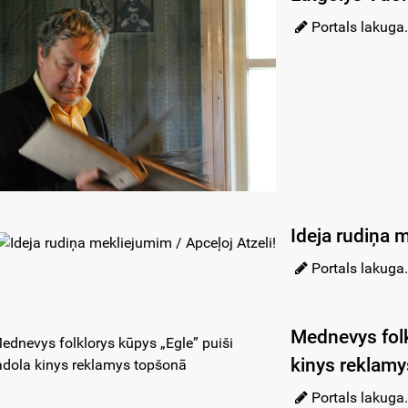
Portals lakuga.
Ideja rudiņa m
Portals lakuga.
Mednevys folk
kinys reklam
Portals lakuga.