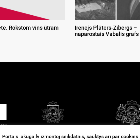
ete. Rokstom vīns ūtram
Irenejs Plāters-Zībergs –
naparostais Vabalis grafs
Portals lakuga.lv izmontoj seikdatnis, sauktys ari par cookies