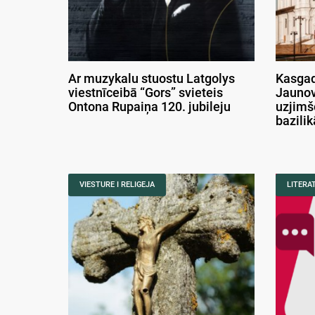
Ar muzykalu stuostu Latgolys
Kasgad
viestnīceibā “Gors” svieteis
Jaunov
Ontona Rupaiņa 120. jubileju
uzjimš
bazili
VIESTURE I RELIGEJA
LITERA