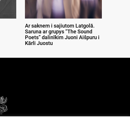
Ar saknem i sajiutom Latgolā.
Saruna ar grupys “The Sound
Poets” dalinīkim Juoni Aišpuru i
Kārli Juostu