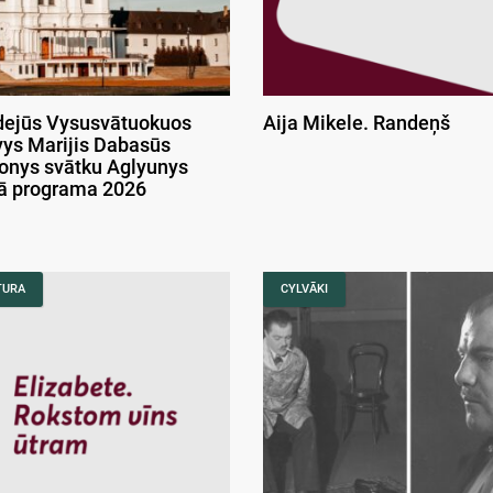
ejūs Vysusvātuokuos
Aija Mikele. Randeņš
ys Marijis Dabasūs
onys svātku Aglyunys
kā programa 2026
TURA
CYLVĀKI