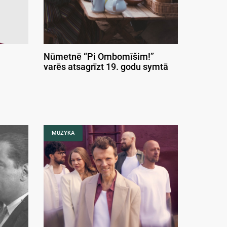
Nūmetnē “Pi Ombomīšim!”
varēs atsagrīzt 19. godu symtā
MUZYKA