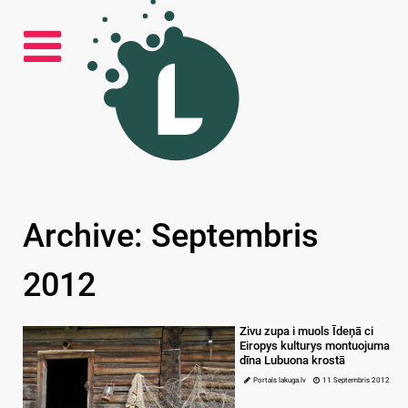
Archive: Septembris
2012
Zivu zupa i muols Īdeņā ci
Eiropys kulturys montuojuma
dīna Lubuona krostā
Portals lakuga.lv
11 Septembris 2012