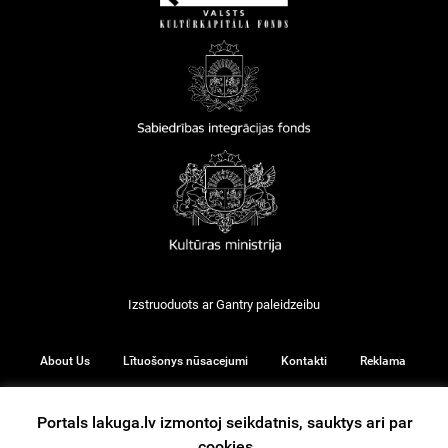
Izstruoduots ar
Gantry
paleidzeibu
About Us
Lītuošonys nūsacejumi
Kontakti
Reklama
Portals lakuga.lv izmontoj seikdatnis, sauktys ari par
cookies