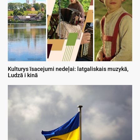
Kulturys īsacejumi nedeļai: latgaliskais muzykā,
Ludzā i kinā