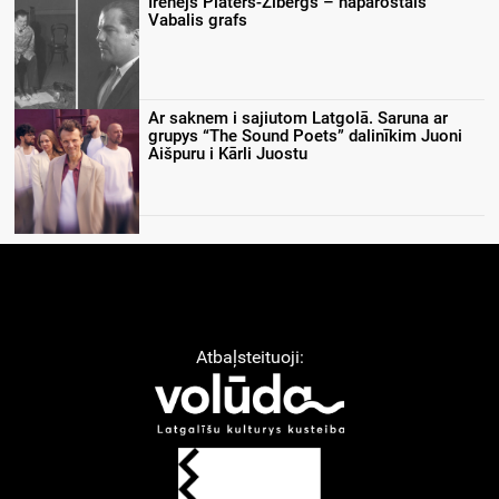
Irenejs Plāters-Zībergs – naparostais
Vabalis grafs
Ar saknem i sajiutom Latgolā. Saruna ar
grupys “The Sound Poets” dalinīkim Juoni
Aišpuru i Kārli Juostu
Atbaļsteituoji: