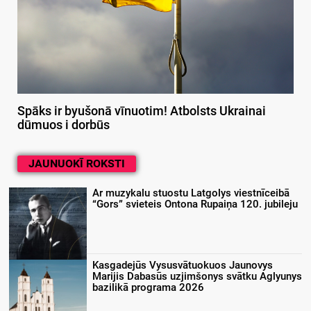
Spāks ir byušonā vīnuotim! Atbolsts Ukrainai
dūmuos i dorbūs
JAUNUOKĪ ROKSTI
Ar muzykalu stuostu Latgolys viestnīceibā
“Gors” svieteis Ontona Rupaiņa 120. jubileju
Kasgadejūs Vysusvātuokuos Jaunovys
Marijis Dabasūs uzjimšonys svātku Aglyunys
bazilikā programa 2026