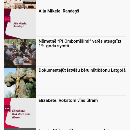
Aija Mikele. Randeņš
Nūmetnē “Pi Ombomīšim!” varēs atsagrīzt
19. godu symtā
Dokumentejūt latvīšu bēru nūtikšonu Latgolā
Elizabete. Rokstom vīns ūtram