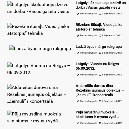
Latgolys školuotuojs dzeivē un
dorbā /Vacūs gazetu viests
Portals lakuga.lv
9 Septembris 2012
Rēzekne itūšaļt. Video „laika
atstorpis” tehnikā
Portals lakuga.lv
8 Septembris 2012
Ludzā byus mārgu rokgrupa
Portals lakuga.lv
8 Septembris 2012
Latgolys Vuords nu Reigys –
06.09.2012.
Portals lakuga.lv
8 Septembris 2012
Atdareitūs durovu dīna
Rēzeknis jaunajūs objektūs –
„Zeimulī” i koncertzalā
Portals lakuga.lv
7 Septembris 2012
Pūļu myusdīnu muoksla –
skaistums ir myusu vydā…
Portals lakuga.lv
7 Septembris 2012