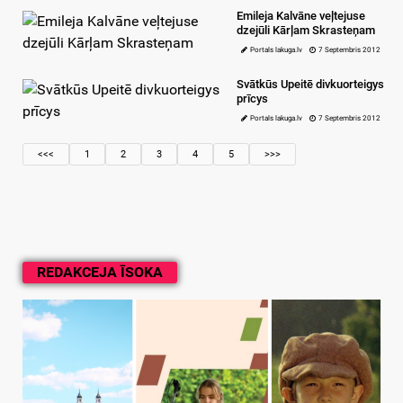
Emileja Kalvāne veļtejuse
dzejūli Kārļam Skrasteņam
Portals lakuga.lv
7 Septembris 2012
Svātkūs Upeitē divkuorteigys
prīcys
Portals lakuga.lv
7 Septembris 2012
<<<
1
2
3
4
5
>>>
REDAKCEJA ĪSOKA