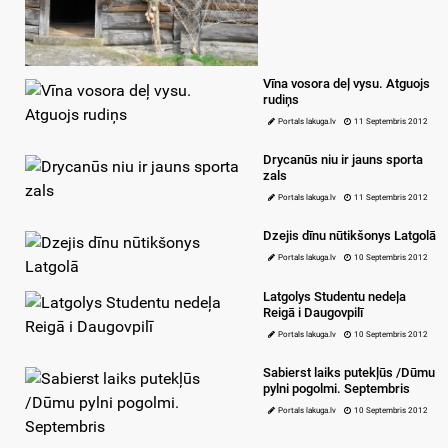
Vīna vosora deļ vysu. Atguojs
rudiņs
Portals lakuga.lv
11 Septembris 2012
Drycanūs niu ir jauns sporta
zals
Portals lakuga.lv
11 Septembris 2012
Dzejis dīnu nūtikšonys Latgolā
Portals lakuga.lv
10 Septembris 2012
Latgolys Studentu nedeļa
Reigā i Daugovpilī
Portals lakuga.lv
10 Septembris 2012
Sabierst laiks putekļūs /Dūmu
pylni pogolmi. Septembris
Portals lakuga.lv
10 Septembris 2012