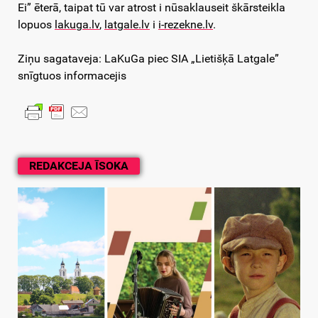
Ei” ēterā, taipat tū var atrost i nūsaklauseit škārsteikla
lopuos
lakuga.lv
,
latgale.lv
i
i-rezekne.lv
.
Ziņu sagataveja: LaKuGa piec SIA „Lietišķā Latgale”
snīgtuos informacejis
REDAKCEJA ĪSOKA