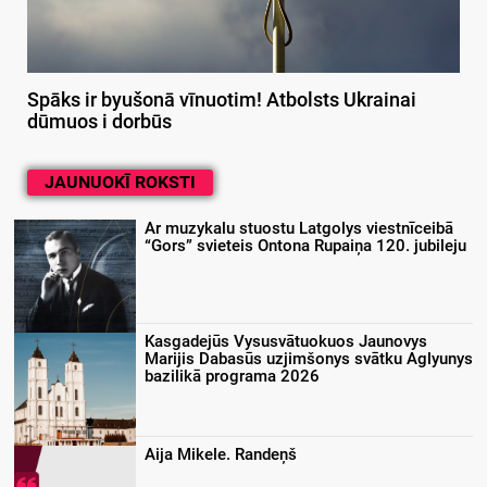
Spāks ir byušonā vīnuotim! Atbolsts Ukrainai
dūmuos i dorbūs
JAUNUOKĪ ROKSTI
Ar muzykalu stuostu Latgolys viestnīceibā
“Gors” svieteis Ontona Rupaiņa 120. jubileju
Kasgadejūs Vysusvātuokuos Jaunovys
Marijis Dabasūs uzjimšonys svātku Aglyunys
bazilikā programa 2026
Aija Mikele. Randeņš