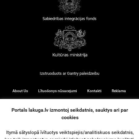
Izstruoduots ar
Gantry
paleidzeibu
About Us
Lītuošonys nūsacejumi
Kontakti
Reklama
Portals lakuga.lv izmontoj seikdatnis, sauktys ari par
cookies
© 2026
Itymā sātyslopā īvītuotys veiktspiejis/analitiskuos seikdatnis,