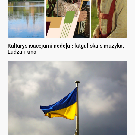
Kulturys īsacejumi nedeļai: latgaliskais muzykā,
Ludzā i kinā