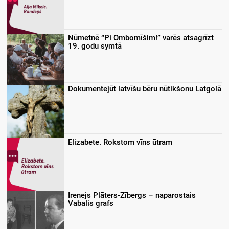
Nūmetnē “Pi Ombomīšim!” varēs atsagrīzt
19. godu symtā
Dokumentejūt latvīšu bēru nūtikšonu Latgolā
Elizabete. Rokstom vīns ūtram
Irenejs Plāters-Zībergs – naparostais
Vabalis grafs