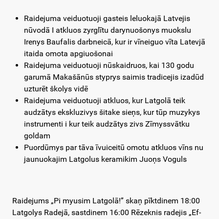
Raidejuma veiduotuoji gasteis leluokajā Latvejis
nūvodā I atkluos zyrglītu darynuošonys muokslu
Irenys Baufalis darbneicā, kur ir vīneiguo vīta Latevjā
itaida omota apgiuošonai
Raidejuma veiduotuoji nūskaidruos, kai 130 godu
garumā Makašānūs styprys saimis tradicejis izadūd
uzturēt školys vidē
Raidejuma veiduotuoji atkluos, kur Latgolā teik
audzātys ekskluzivys šitake sieņs, kur tūp muzykys
instrumenti i kur teik audzātys zivs Zīmyssvātku
goldam
Puordūmys par tāva īvuiceitū omotu atkluos vīns nu
jaunuokajim Latgolus keramikim Juoņs Voguls
Raidejums „Pi myusim Latgolā!” skaņ pīktdinem 18:00
Latgolys Radejā, sastdinem 16:00 Rēzeknis radejis „Ef-