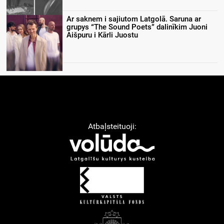
Ar saknem i sajiutom Latgolā. Saruna ar
grupys “The Sound Poets” dalinīkim Juoni
Aišpuru i Kārli Juostu
Atbaļsteituoji: