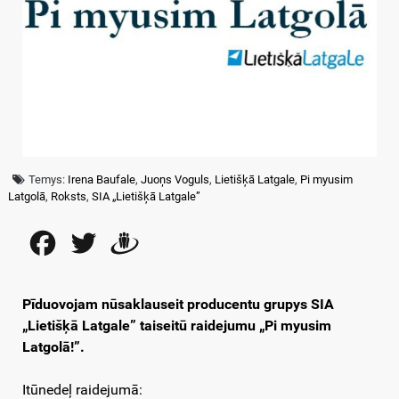
Temys:
Irena Baufale
,
Juoņs Voguls
,
Lietišķā Latgale
,
Pi myusim
Latgolā
,
Roksts
,
SIA „Lietišķā Latgale”
Facebook
Twitter
Draugiem
Pīduovojam nūsaklauseit producentu grupys SIA
„Lietišķā Latgale” taiseitū raidejumu „Pi myusim
Latgolā!”.
Itūnedeļ raidejumā: