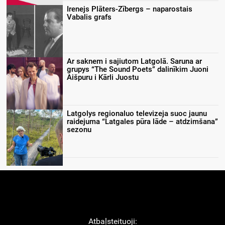
Irenejs Plāters-Zībergs – naparostais
Vabalis grafs
Ar saknem i sajiutom Latgolā. Saruna ar
grupys “The Sound Poets” dalinīkim Juoni
Aišpuru i Kārli Juostu
Latgolys regionaluo televizeja suoc jaunu
raidejuma “Latgales pūra lāde – atdzimšana”
sezonu
Atbaļsteituoji: