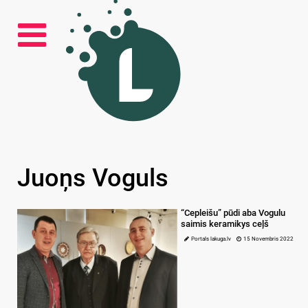
Juoņs Voguls
“Cepleišu” pūdi aba Vogulu
saimis keramikys ceļš
Portals lakuga.lv
15 Novembris 2022