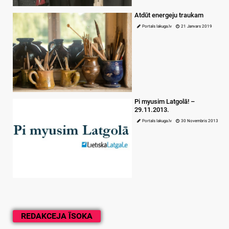
Atdūt energeju traukam
Portals lakuga.lv
21 Janvars 2019
Pi myusim Latgolā! –
29.11.2013.
Portals lakuga.lv
30 Novembris 2013
REDAKCEJA ĪSOKA