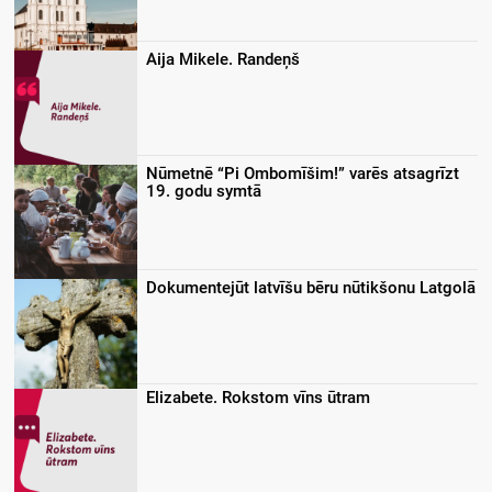
Aija Mikele. Randeņš
Nūmetnē “Pi Ombomīšim!” varēs atsagrīzt
19. godu symtā
Dokumentejūt latvīšu bēru nūtikšonu Latgolā
Elizabete. Rokstom vīns ūtram