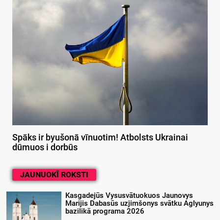
Spāks ir byušonā vīnuotim! Atbolsts Ukrainai
dūmuos i dorbūs
JAUNUOKĪ ROKSTI
Kasgadejūs Vysusvātuokuos Jaunovys
Marijis Dabasūs uzjimšonys svātku Aglyunys
bazilikā programa 2026