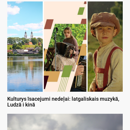
Kulturys īsacejumi nedeļai: latgaliskais muzykā,
Ludzā i kinā