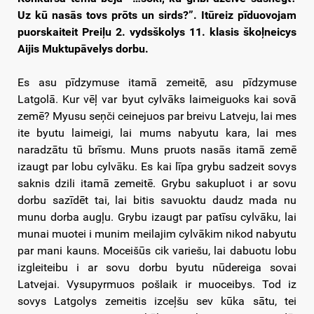
Uz kū nasās tovs prōts un sirds?”. Itūreiz pīduovojam
puorskaiteit Preiļu 2. vydsškolys 11. klasis škoļneicys
Aijis Muktupāvelys dorbu.
Es asu pīdzymuse itamā zemeitē, asu pīdzymuse
Latgolā. Kur vēļ var byut cylvāks laimeiguoks kai sovā
zemē? Myusu seņči ceinejuos par breivu Latveju, lai mes
ite byutu laimeigi, lai mums nabyutu kara, lai mes
naradzātu tū brīsmu. Muns pruots nasās itamā zemē
izaugt par lobu cylvāku. Es kai līpa grybu sadzeit sovys
saknis dzili itamā zemeitē. Grybu sakupluot i ar sovu
dorbu sazīdēt tai, lai bitis savuoktu daudz mada nu
munu dorba augļu. Grybu izaugt par patīsu cylvāku, lai
munai muotei i munim meilajim cylvākim nikod nabyutu
par mani kauns. Moceišūs cik variešu, lai dabuotu lobu
izgleiteibu i ar sovu dorbu byutu nūdereiga sovai
Latvejai. Vysupyrmuos pošlaik ir muoceibys. Tod iz
sovys Latgolys zemeitis izceļšu sev kūka sātu, tei