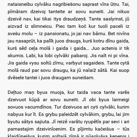
nataisneibu cylvāku nagribiešonu saprast vīns ūtru. Tai,
pīmāram dzeivoj tanteite ar sovu suneiti. Jai nikuo
dzeivē nav, kai tikai itys draudzeņš. Tante saslymst, jū
aizvad iz slimneicu. Piec tam koč kur tuoli paceli iz
svešu molu – iz pansionatu, jo jai nav bārnu. Bet nivīns
jau nasaprūt, ka palīk juos draugs, kurš kotru dīnu gaida,
kurš sēd ceļa molā i gaida i gaida… Juo actenis ir tik
skumis. Labi, ka lobi cylvāki pabaroj. Jis naīt ni pi vīna.
Jis gaida vysu soltū zīmu, varbyut sagaideis. Tante cytā
molā raud par sovu draugu, ka jū nalaiž sātā. Kai suop
dvēsele tantei i juos draugam suneišam.
Deļtuo maņ byus muoja, kur taida vaca tante varēs
dzeivuot kūpā ar sovu suneiti. Jī obi byus laimeigi
sovuos vacumdīnos. Tur dzeivuos ari cyti cylvāki, kurim
nabyus kur īt. Es grybu paleidzēt cylvākim, grybu, lai jim
byutu sātys sajiuta. Jī reizē varātu ryupētīs par sevi i ari
pamastajim dzeivinīcenim. Es pījimtu kačeišus – tūs
klaidūneišus, kurim soltajā zīmā ir nūsolušys kepenis i