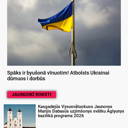
Spāks ir byušonā vīnuotim! Atbolsts Ukrainai
dūmuos i dorbūs
JAUNUOKĪ ROKSTI
Kasgadejūs Vysusvātuokuos Jaunovys
Marijis Dabasūs uzjimšonys svātku Aglyunys
bazilikā programa 2026