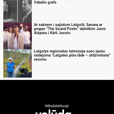
Vabalis grafs
Ar saknem i sajiutom Latgolā. Saruna ar
grupys “The Sound Poets” dalinīkim Juoni
Aišpuru i Kārli Juostu
Latgolys regionaluo televizeja suoc jaunu
raidejuma “Latgales pūra lāde – atdzimšana”
sezonu
Atbaļsteituoji: