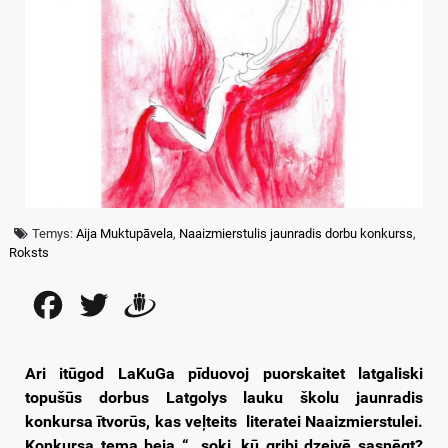
Temys:
Aija Muktupāvela
,
Naaizmierstulis jaunradis dorbu konkurss
,
Roksts
Facebook
Twitter
Draugiem
Ari itūgod LaKuGa pīduovoj puorskaitet
latgaliski
topušūs dorbus Latgolys lauku školu jaunradis
konkursa ītvorūs, kas veļteits literatei Naaizmierstulei.
Konkursa tema beja “…soki, kū gribi dzeivē sasnēgt?