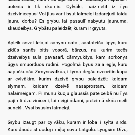
actenis ir tik skumis. Cylvāki, naizmetit iz īlys
dzeivinīceņus! Voi jius varit byut laimeigi izdarejuši taidu
ļaunu dorbu? Es grybu, lai pasaulī nabyutu ļaunuma,
skaudeibys. Grybātu paleidzēt, kuram ir gryuts.
Apleik sovai lelajai sapynu sātai, sastateišu līpys, kuru
zīdūs sanēs bitis vosorā, bārzus, nu kurim tecēs
dzeiveibys sula pavasarī, cārmyukšys, kam sorkonys
ūgys smuorduos rudinī. Pogolmā byus zaļa egļe, kuru
sapuškuošu Zīmyssvātkūs, i tymā degšu sveceitis kūpā
ar cylvākim, kurim dzeivē grybu paleidzēt: kaidam
slymam, kaidam dzeivē nasaprostam, kaidam
nalaimeigam. Pi munu kuoju glaussīs pateiceibā nu īlys
pajimti dzeivinīceni, laimeigi rīdami, preteimā skrīs meili
suneiši. Vysi byusim laimeigi.
Grybu izaugt par cylvāku, kuram ir loba i sylta sirds.
Kurš daudz struodoj i mīļoj sovu Latgolu. Lyugsim Dīvu,