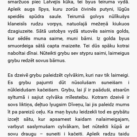
smaržuos piec Latvejis kūka, tei byus teiruma vydā.
Apleik augs līpys, kuru zorūs čivinēs putyni, lūgūs
speidēs spūdra saule. Teirumā golvys nūlīkušys
klaneisīs rudzu vorpys, natuolajā mežeņā kiukuos
dzagiuzeite. Sātā ustobys vydā stuovēs saimis golds,
kur sēdēs muna saime, muni bārni. Iz golda byus
smuordeiga sātā capta maizeite. Tei dūs spāku kotrai
naboltai dīnai. Nūteikti grybu sev stypru saimi, laimeigus
grybu redzēt sovus bārnus.
Es dzeivē grybu paleidzēt cylvākim, kuri nav tik laimeigi.
Es grybu pajumti dūt nūsolušam suneišam i
nūkleidušam kačeišam. Grybu, lai jī ir paāduši, atsarūn
syltumā i sajiut cylvāka mīlesteibu. Kotram dzeivē ir
sovs liktiņs, deļtuo lyugsim Dīveņu, lai jis paleidz mums
īt pa pareizū ceļu. Ka maņ byutu leidzekli tod es grybātu
izceļt sātu, kur apsamest kaidam nalaimeigajam,
varbyut saslymušam cylvākam, bet nūteikti kūpā ar
sovu draugu – suneiti i kačeiti. Apleik radzu taidu