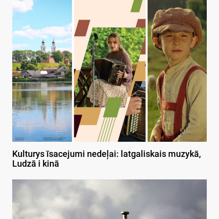
Kulturys īsacejumi nedeļai: latgaliskais muzykā,
Ludzā i kinā