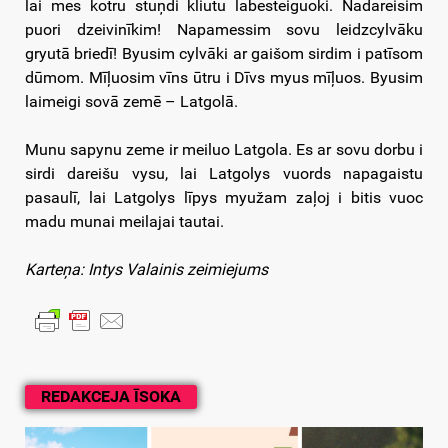
lai mes kotru stuņdi kliutu labesteiguoki. Nadareisim
puori dzeivinīkim! Napamessim sovu leidzcylvāku
gryutā briedī! Byusim cylvāki ar gaišom sirdim i patīsom
dūmom. Mīļuosim vīns ūtru i Dīvs myus mīļuos. Byusim
laimeigi sovā zemē – Latgolā.
Munu sapynu zeme ir meiluo Latgola. Es ar sovu dorbu i
sirdi dareišu vysu, lai Latgolys vuords napagaistu
pasaulī, lai Latgolys līpys myužam zaļoj i bitis vuoc
madu munai meilajai tautai.
Karteņa: Intys Valainis zeimiejums
REDAKCEJA ĪSOKA