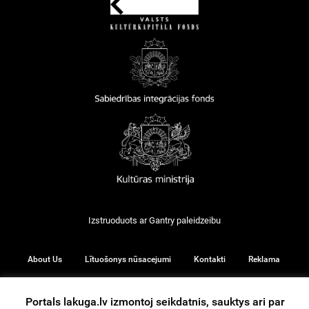
Izstruoduots ar
Gantry
paleidzeibu
About Us
Lītuošonys nūsacejumi
Kontakti
Reklama
Portals lakuga.lv izmontoj seikdatnis, sauktys ari par