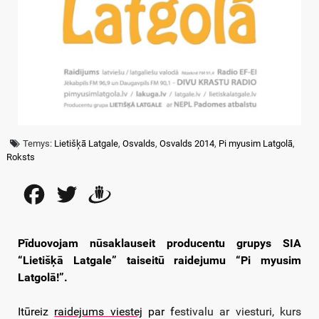
Temys:
Lietišķā Latgale
,
Osvalds
,
Osvalds 2014
,
Pi myusim Latgolā
,
Roksts
Facebook
Twitter
Draugiem
Pīduovojam nūsaklauseit producentu grupys SIA
“Lietišķā Latgale” taiseitū raidejumu “Pi myusim
Latgolā!”.
Itūreiz
raidejums viestej
par f
estivalu ar viesturi, kurs