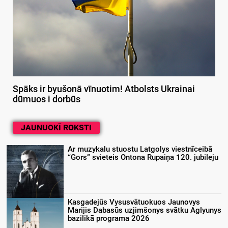
Spāks ir byušonā vīnuotim! Atbolsts Ukrainai
dūmuos i dorbūs
JAUNUOKĪ ROKSTI
Ar muzykalu stuostu Latgolys viestnīceibā
“Gors” svieteis Ontona Rupaiņa 120. jubileju
Kasgadejūs Vysusvātuokuos Jaunovys
Marijis Dabasūs uzjimšonys svātku Aglyunys
bazilikā programa 2026