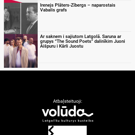
Irenejs Plāters-Zībergs – naparostais
Vabalis grafs
Ar saknem i sajiutom Latgolā. Saruna ar
grupys “The Sound Poets” dalinīkim Juoni
Aišpuru i Kārli Juostu
Atbaļsteituoji: