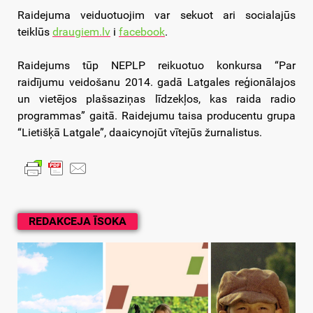
Raidejuma veiduotuojim var sekuot ari socialajūs
teiklūs
draugiem.lv
i
facebook
.
Raidejums tūp NEPLP reikuotuo konkursa “Par
raidījumu veidošanu 2014. gadā Latgales reģionālajos
un vietējos plašsaziņas līdzekļos, kas raida radio
programmas” gaitā. Raidejumu taisa producentu grupa
“Lietišķā Latgale”, daaicynojūt vītejūs žurnalistus.
REDAKCEJA ĪSOKA