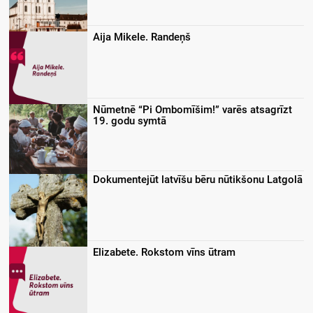
Aija Mikele. Randeņš
Nūmetnē “Pi Ombomīšim!” varēs atsagrīzt
19. godu symtā
Dokumentejūt latvīšu bēru nūtikšonu Latgolā
Elizabete. Rokstom vīns ūtram