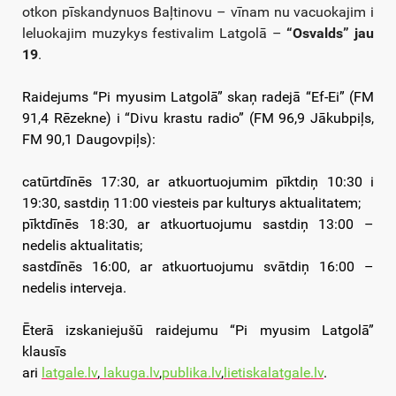
otkon pīskandynuos Baļtinovu – vīnam nu vacuokajim i
leluokajim muzykys festivalim Latgolā –
“Osvalds” jau
19
.
Raidejums “Pi myusim Latgolā” skaņ radejā “Ef-Ei” (FM
91,4 Rēzekne) i “Divu krastu radio” (FM 96,9 Jākubpiļs,
FM 90,1 Daugovpiļs):
catūrtdīnēs 17:30, ar atkuortuojumim pīktdiņ 10:30 i
19:30, sastdiņ 11:00 viesteis par kulturys aktualitatem;
pīktdīnēs 18:30, ar atkuortuojumu sastdiņ 13:00 –
nedelis aktualitatis;
sastdīnēs 16:00, ar atkuortuojumu svātdiņ 16:00 –
nedelis interveja.
Ēterā izskaniejušū raidejumu “Pi myusim Latgolā”
klausīs
ari
latgale.lv
,
lakuga.lv
,
publika.lv
,
lietiskalatgale.lv
.