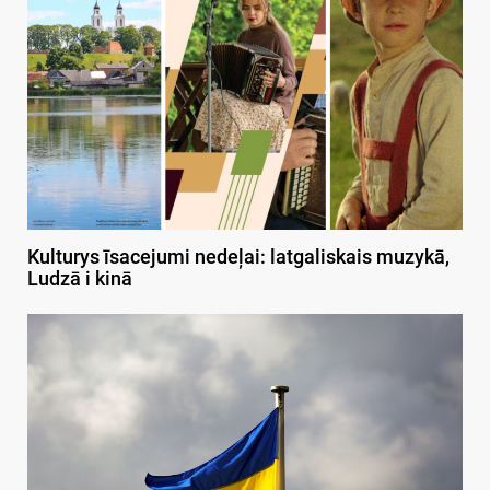
Kulturys īsacejumi nedeļai: latgaliskais muzykā,
Ludzā i kinā