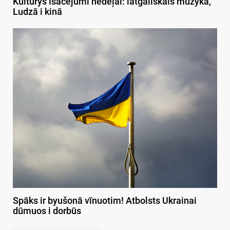
Kulturys īsacejumi nedeļai: latgaliskais muzykā,
Ludzā i kinā
Spāks ir byušonā vīnuotim! Atbolsts Ukrainai
dūmuos i dorbūs