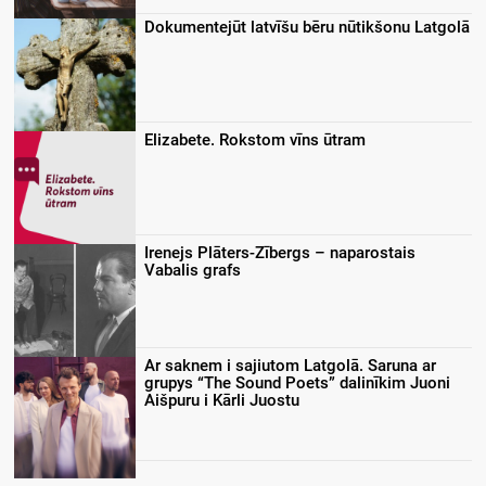
Dokumentejūt latvīšu bēru nūtikšonu Latgolā
Elizabete. Rokstom vīns ūtram
Irenejs Plāters-Zībergs – naparostais
Vabalis grafs
Ar saknem i sajiutom Latgolā. Saruna ar
grupys “The Sound Poets” dalinīkim Juoni
Aišpuru i Kārli Juostu