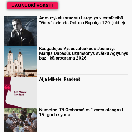
JAUNUOKĪ ROKSTI
Ar muzykalu stuostu Latgolys viestnīceibā
“Gors” svieteis Ontona Rupaiņa 120. jubileju
Kasgadejūs Vysusvātuokuos Jaunovys
Marijis Dabasūs uzjimšonys svātku Aglyunys
bazilikā programa 2026
Aija Mikele. Randeņš
Nūmetnē “Pi Ombomīšim!” varēs atsagrīzt
19. godu symtā