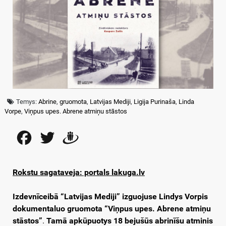
Temys:
Abrine
,
gruomota
,
Latvijas Mediji
,
Ligija Purinaša
,
Linda
Vorpe
,
Viņpus upes. Abrene atmiņu stāstos
Facebook
Twitter
Draugiem
Rokstu sagataveja: portals lakuga.lv
Izdevnīceibā “Latvijas Mediji” izguojuse Lindys Vorpis
dokumentaluo gruomota “Viņpus upes. Abrene atmiņu
stāstos”
.
Tamā apkūpuotys 18 bejušūs abrinīšu atminis