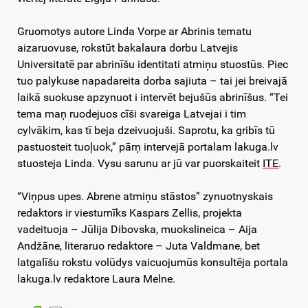
Gruomotys autore Linda Vorpe ar Abrinis tematu
aizaruovuse, rokstūt bakalaura dorbu Latvejis
Universitatē par abrinīšu identitati atmiņu stuostūs. Piec
tuo palykuse napadareita dorba sajiuta – tai jei breivajā
laikā suokuse apzynuot i intervēt bejušūs abrinīšus. “Tei
tema maņ ruodejuos cīši svareiga Latvejai i tim
cylvākim, kas tī beja dzeivuojuši. Saprotu, ka gribīs tū
pastuosteit tuoļuok,” pārņ intervejā portalam lakuga.lv
stuosteja Linda. Vysu sarunu ar jū var puorskaiteit
ITE
.
“Viņpus upes. Abrene atmiņu stāstos” zynuotnyskais
redaktors ir viesturnīks Kaspars Zellis, projekta
vadeituoja – Jūlija Dibovska, muokslineica – Aija
Andžāne, literaruo redaktore – Juta Valdmane, bet
latgalīšu rokstu volūdys vaicuojumūs konsultēja portala
lakuga.lv redaktore Laura Melne.