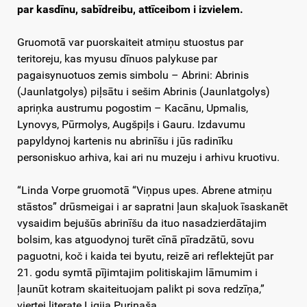
par kasdīnu, sabīdreibu, attīceibom i izvielem.
Gruomotā var puorskaiteit atmiņu stuostus par
teritoreju, kas myusu dīnuos palykuse par
pagaisynuotuos zemis simbolu – Abrini: Abrinis
(Jaunlatgolys) piļsātu i sešim Abrinis (Jaunlatgolys)
apriņka austrumu pogostim – Kacānu, Upmalis,
Lynovys, Pūrmolys, Augšpiļs i Gauru. Izdavumu
papyldynoj kartenis nu abrinīšu i jūs radinīku
personiskuo arhiva, kai ari nu muzeju i arhivu kruotivu.
“Linda Vorpe gruomotā “Viņpus upes. Abrene atmiņu
stāstos” drūsmeigai i ar sapratni ļaun skaļuok īsaskanēt
vysaidim bejušūs abrinīšu da ituo nasadzierdātajim
bolsim, kas atguodynoj turēt cīnā pīradzātū, sovu
paguotni, koč i kaida tei byutu, reizē ari reflektejūt par
21. godu symtā pījimtajim politiskajim lāmumim i
ļaunūt kotram skaiteituojam palikt pi sova redzīņa,”
viertej literate Ligija Purinaša.