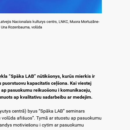
Latvejis Nacionalais kulturys centrs
,
LNKC
,
Muora Mortuzāne-
,
Una Rozenbauma
,
volūda
ykla “Spāka LAB” nūtikšonys, kurūs mierkis ir
u puorstuovu kapacitatis ceļšona. Kai viestej
ra ap pasuokumu reikuošonu i komunikaceju,
runuots ap kvalitativu sadarbeibu ar medejim.
atpyutys centrā) byus “Spāka LAB” seminars
šu volūda afišuos”. Tymā ar stuostu ap pasuokumu
andys motiviešonu i cytim ar pasuokumu