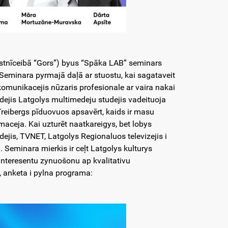
iestnīceibā “Gors”) byus “Spāka LAB” seminars
 Seminara pyrmajā daļā ar stuostu, kai sagataveit
 komunikacejis nūzaris profesionale ar vaira nakai
Radejis Latgolys multimedeju studejis vadeituoja
reibergs pīduovuos apsavērt, kaids ir masu
aceja. Kai uzturēt naatkareigys, bet lobys
dejis, TVNET, Latgolys Regionaluos televizejis i
u. Seminara mierkis ir ceļt Latgolys kulturys
 interesentu zynuošonu ap kvalitativu
 anketa i pylna programa: