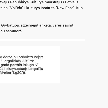
ejis Republikys Kulturys ministrejis i Latvejis
iba “Volūda” i kulturys instituts “New East”. Ituo
. Grybātuoji, atzeimejūt anketā, varēs sajimt
onu seminarā.