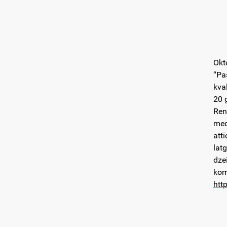
Okt
“Pa
kva
20 
Ren
med
att
lat
dze
kom
htt