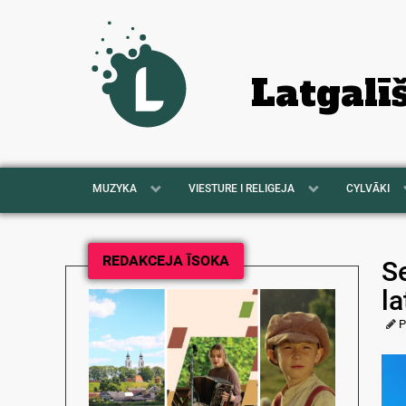
Latgalī
MUZYKA
VIESTURE I RELIGEJA
CYLVĀKI
REDAKCEJA ĪSOKA
S
la
P