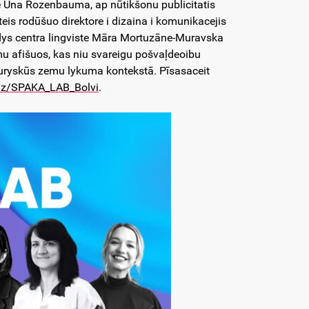
ore Una Rozenbauma, ap nūtikšonu publicitatis
eis rodūšuo direktore i dizaina i komunikacejis
ūdys centra lingviste Māra Mortuzāne-Muravska
mu afišuos, kas niu svareigu pošvaļdeoibu
turyskūs zemu lykuma kontekstā. Pīsasaceit
.uz/SPAKA_LAB_Bolvi
.