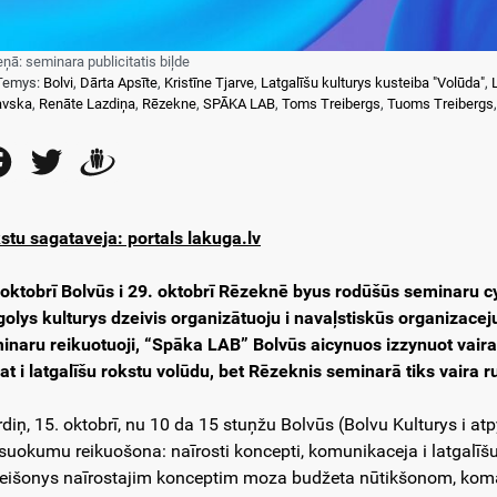
eņā: seminara publicitatis biļde
Temys:
Bolvi
,
Dārta Apsīte
,
Kristīne Tjarve
,
Latgalīšu kulturys kusteiba "Volūda"
,
avska
,
Renāte Lazdiņa
,
Rēzekne
,
SPĀKA LAB
,
Toms Treibergs
,
Tuoms Treibergs
Facebook
Twitter
Draugiem
stu sagataveja: portals lakuga.lv
 oktobrī Bolvūs i 29. oktobrī Rēzeknē byus rodūšūs seminaru c
golys kulturys dzeivis organizātuoju i navaļstiskūs organizacej
inaru reikuotuoji, “Spāka LAB” Bolvūs aicynuos izzynuot vai
pat i latgalīšu rokstu volūdu, bet Rēzeknis seminarā tiks vaira 
rdiņ, 15. oktobrī, nu 10 da 15 stuņžu Bolvūs (Bolvu Kulturys i 
suokumu reikuošona: naīrosti koncepti, komunikaceja i latgalī
seišonys naīrostajim konceptim moza budžeta nūtikšonom, kom