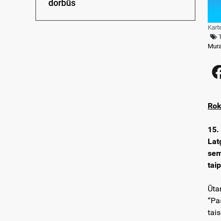
dorbūs
Kart
Mur
Rok
15.
Lat
sem
tai
Ūta
“Pa
tai