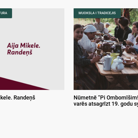
TURA
MUOKSLA I TRADICEJIS
ikele. Randeņš
Nūmetnē “Pi Ombomīšim!
varēs atsagrīzt 19. godu 