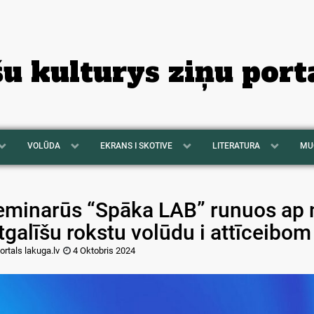
šu kulturys ziņu port
VOLŪDA
EKRANS I SKOTIVE
LITERATURA
MU
eminarūs “Spāka LAB” runuos ap 
tgalīšu rokstu volūdu i attīceibo
ortals lakuga.lv
4 Oktobris 2024