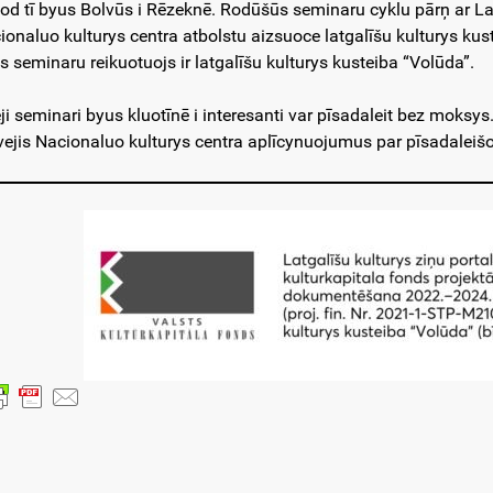
god tī byus Bolvūs i Rēzeknē. Rodūšūs seminaru cyklu pārņ ar Latv
ionaluo kulturys centra atbolstu aizsuoce latgalīšu kulturys kuste
s seminaru reikuotuojs ir latgalīšu kulturys kusteiba “Volūda”.
ji seminari byus kluotīnē i interesanti var pīsadaleit bez moksys
vejis Nacionaluo kulturys centra aplīcynuojumus par pīsadaleiš