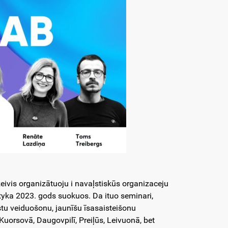
zeivis organizātuoju i navaļstiskūs organizaceju
tyka 2023. gods suokuos. Da ituo seminari,
tu veiduošonu, jaunīšu īsasaisteišonu
Kuorsovā, Daugovpilī, Preiļūs, Leivuonā, bet