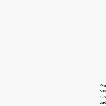
Pyr
puo
kur
tra