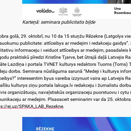
Karteņā: seminara publicitatis biļde
obra golā, 29. oktobrī, nu 10 da 15 stuņžu Rēzekne (Latgolys v
suokumu publicitate: attīceibys ar medejim i redakceju gaidys”.
litativu informaceju i veiduot attīceibys ar medejim, pasadaleis
godu praktiskū pīredzi Kristīne Tjarve, bet ūtrajā daļā Latvejis 
āte Lazdiņa i portala TVNET kulturys redaktors Tuoms (Toms) T
eju dorbs. Seminara nūslāguma sarunā “Medeji i kulturys inform
īceibys?” interesentim byus vareiba izzynuot vaira ap Latvejis Ra
galīšu kulturys ziņu portala lakuga.lv redakceju i žurnalistu dorb
ivis organizātuoju, navaļstiskūs organizaceju puorstuovu i cytu
unikaceju ar medejim. Pīsasaceit seminarim var da 25. oktobra,
ps://ej.uz/SPAKA_LAB_Rezekne
.