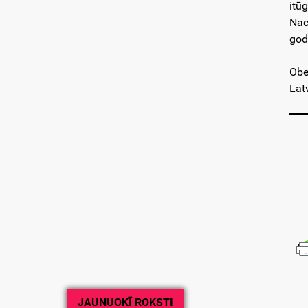
itū
Nac
god
Obe
Lat
JAUNUOKĪ ROKSTI