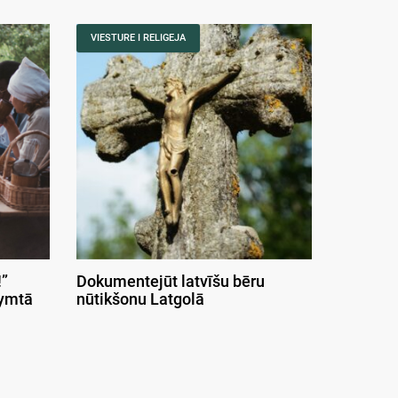
VIESTURE I RELIGEJA
”
Dokumentejūt latvīšu bēru
symtā
nūtikšonu Latgolā