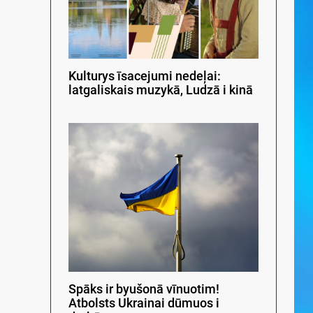
Kulturys īsacejumi nedeļai:
latgaliskais muzykā, Ludzā i kinā
Spāks ir byušonā vīnuotim!
Atbolsts Ukrainai dūmuos i