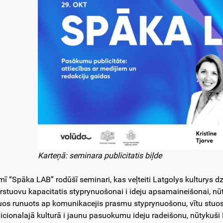
Karteņā: seminara publicitatis biļde
mī “Spāka LAB” rodūšī seminari, kas veļteiti Latgolys kulturys d
rstuovu kapacitatis styprynuošonai i ideju apsamaineišonai, nū
uos runuots ap komunikacejis prasmu styprynuošonu, vītu stuos
dicionalajā kulturā i jaunu pasuokumu ideju radeišonu, nūtykuši 