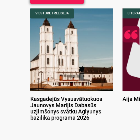
VIESTURE I RELIGEJA
LITERA
Kasgadejūs Vysusvātuokuos
Aija M
Jaunovys Marijis Dabasūs
uzjimšonys svātku Aglyunys
bazilikā programa 2026