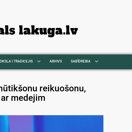
als lakuga.lv
OKSLA I TRADICEJIS
ARHIVS
SABĪDREIBA
nūtikšonu reikuošonu,
m ar medejim