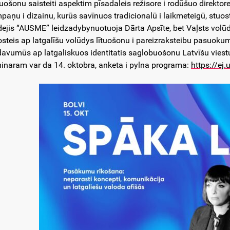
kuošonu saisteiti aspektim pīsadaleis režisore i rodūšuo direkt
paņu i dizainu, kurūs savīnuos tradicionalū i laikmeteigū, stuost
dejis “AUSME” leidzadybynuotuoja Dārta Apsīte, bet Vaļsts vol
osteis ap latgalīšu volūdys lītuošonu i pareizraksteibu pasuoku
davumūs ap latgaliskuos identitatis saglobuošonu Latvīšu vies
inaram var da 14. oktobra, anketa i pylna programa:
https://ej