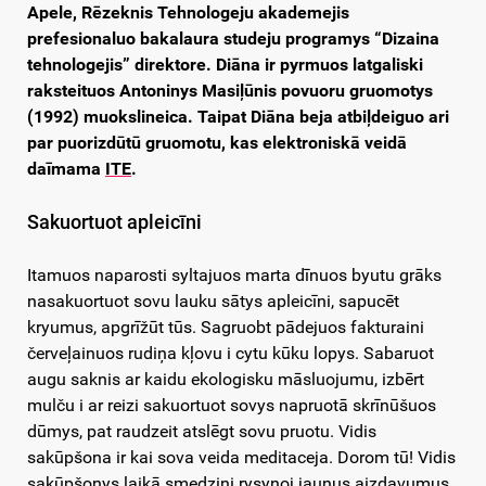
Apele, Rēzeknis Tehnologeju akademejis
prefesionaluo bakalaura studeju programys “Dizaina
tehnologejis” direktore. Diāna ir pyrmuos latgaliski
raksteituos Antoninys Masiļūnis povuoru gruomotys
(1992) muokslineica. Taipat Diāna beja atbiļdeiguo ari
par puorizdūtū gruomotu, kas elektroniskā veidā
daīmama
ITE
.
Sakuortuot apleicīni
Itamuos naparosti syltajuos marta dīnuos byutu grāks
nasakuortuot sovu lauku sātys apleicīni, sapucēt
kryumus, apgrīžūt tūs. Sagruobt pādejuos fakturaini
červeļainuos rudiņa kļovu i cytu kūku lopys. Sabaruot
augu saknis ar kaidu ekologisku māsluojumu, izbērt
mulču i ar reizi sakuortuot sovys napruotā skrīnūšuos
dūmys, pat raudzeit atslēgt sovu pruotu. Vidis
sakūpšona ir kai sova veida meditaceja. Dorom tū! Vidis
sakūpšonys laikā smedzini rysynoj jaunus aizdavumus,