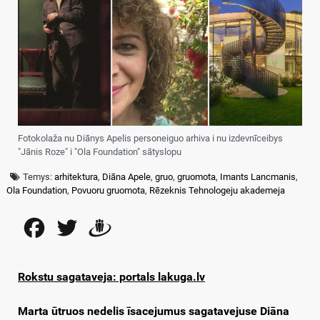
Fotokolaža nu Diānys Apelis personeiguo arhiva i nu izdevnīceibys
"Jānis Roze" i "Ola Foundation" sātyslopu
Temys:
arhitektura
,
Diāna Apele
,
gruo
,
gruomota
,
Imants Lancmanis
,
Ola Foundation
,
Povuoru gruomota
,
Rēzeknis Tehnologeju akademeja
Facebook
Twitter
Draugiem
Rokstu sagataveja: portals lakuga.lv
Marta ūtruos nedelis īsacejumus sagatavejuse Diāna