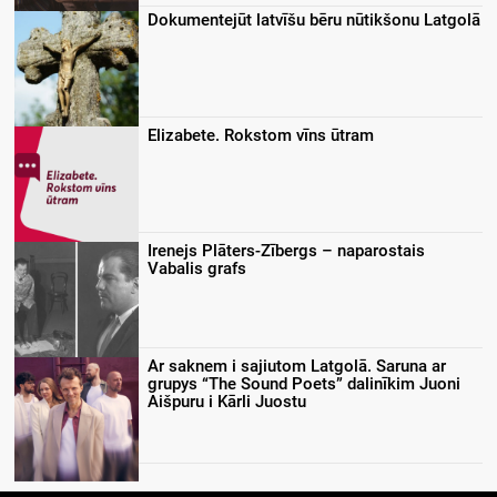
Dokumentejūt latvīšu bēru nūtikšonu Latgolā
Elizabete. Rokstom vīns ūtram
Irenejs Plāters-Zībergs – naparostais
Vabalis grafs
Ar saknem i sajiutom Latgolā. Saruna ar
grupys “The Sound Poets” dalinīkim Juoni
Aišpuru i Kārli Juostu