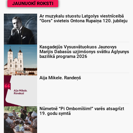
JAUNUOKĪ ROKSTI
Ar muzykalu stuostu Latgolys viestnīceibā
“Gors” svieteis Ontona Rupaiņa 120. jubileju
Kasgadejūs Vysusvātuokuos Jaunovys
Marijis Dabasūs uzjimšonys svātku Aglyunys
bazilikā programa 2026
Aija Mikele. Randeņš
Nūmetnē “Pi Ombomīšim!” varēs atsagrīzt
19. godu symtā