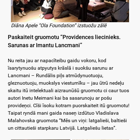
Diāna Apele “Ola Foundation” izstuožu zālē
Paskaiteit gruomotu “Providences liecinieks.
Sarunas ar Imantu Lancmani”
Nu reita jau ar napacīteibu gaidu vokoru, kod
īsarytynuošu atpyutys krāslā i suokšu sarunu ar
Lancmani – Rundālis piļs atmūdynuotuoju,
gleznuotuoju, muokslys viesturnīku – jau ūtrū nedeļu
skaitu itū intelektuali aizraunūšū gruomotu ci caur tuos
autori Inetu Meimani kai ba sasarunoju ar pošu
provideņci. Cīši īsoku kotram puorskaiteit itū gruomotu!
Taipat ryndā mani gaida naseņ izdūtuo Vladislava
Malahovska gruomota “Mēs un viņi: latgalieši, baltieši
un cittautieši starpkaru Latvijā. Latgaliešu lietas”.