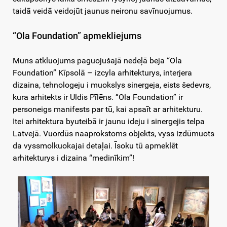
taidā veidā veidojūt jaunus neironu savīnuojumus.
“Ola Foundation” apmekliejums
Muns atkluojums paguojušajā nedeļā beja “Ola
Foundation” Kīpsolā – izcyla arhitekturys, interjera
dizaina, tehnologeju i muokslys sinergeja, eists šedevrs,
kura arhitekts ir Uldis Pīlēns. “Ola Foundation” ir
personeigs manifests par tū, kai apsaīt ar arhitekturu.
Itei arhitektura byuteibā ir jaunu ideju i sinergejis telpa
Latvejā. Vuordūs naaprokstoms objekts, vyss izdūmuots
da vyssmolkuokajai detaļai. Īsoku tū apmeklēt
arhitekturys i dizaina “medinīkim”!