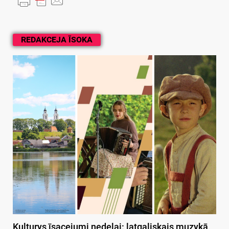
REDAKCEJA ĪSOKA
Kulturys īsacejumi nedeļai: latgaliskais muzykā,