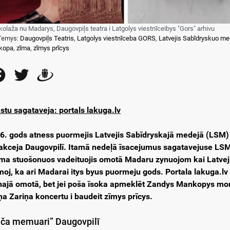
kolaža nu Madarys, Daugovpiļs teatra i Latgolys viestnīceibys "Gors" arhivu
Temys:
Daugovpiļs Teatris
,
Latgolys viestnīceba GORS
,
Latvejis Sabīdryskuo me
kopa
,
zīma
,
zīmys prīcys
Facebook
Twitter
Draugiem
stu sagataveja: portals lakuga.lv
6. gods atness puormejis Latvejis Sabīdryskajā medejā (LSM) –
akceja Daugovpilī. Itamā nedeļā īsacejumus sagatavejuse LSM
ma stuošonuos vadeituojis omotā Madaru zynuojom kai Latvejis
moj, ka ari Madarai itys byus puormeju gods. Portala lakuga.lv
najā omotā, bet jei poša īsoka apmeklēt Zandys Mankopys mo
ņa Zariņa koncertu i baudeit zīmys prīcys.
ča memuari” Daugovpilī