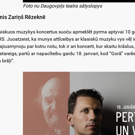
Foto nu Daugovpiļs teatra sātyslopys
nis Zariņš Rēzeknē
siskuos muzykys koncertus suoču apmeklēt pyrma aptyvai 10 go
S. Juoatzeist, ka munys attīceibys ar klasiskū muzyku vys vēļ ir 
ajiusmynoju par kotru notu, tok ir ari koncerti, kur skaitu krāslus
stareigs, partū ar napacīteibu gaidu 18. janvari, kod “Gorā” var
 brāļi”.