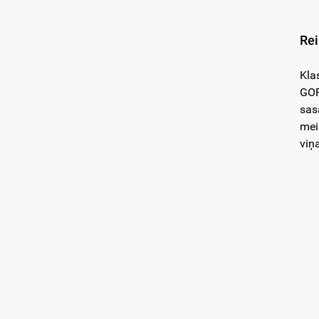
Rei
Kla
GOR
sas
mei
viņa