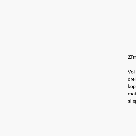
Zīm
Voi
dre
kop
mai
sli