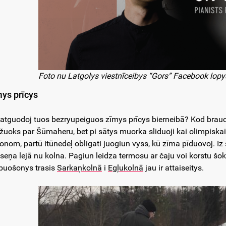
Foto nu Latgolys viestnīceibys “Gors” Facebook lopy
ys prīcys
 atguodoj tuos bezryupeiguos zīmys prīcys bierneibā? Kod brauc
ižuoks par Šūmaheru, bet pi sātys muorka sliduoji kai olimpisk
onom, partū itūnedeļ obligati juogiun vyss, kū zīma pīduovoj. Iz 
seņa lejā nu kolna. Pagiun leidza termosu ar čaju voi korstu šo
epuošonys trasis
Sarkaņkolnā
i
Egļukolnā
jau ir attaiseitys.