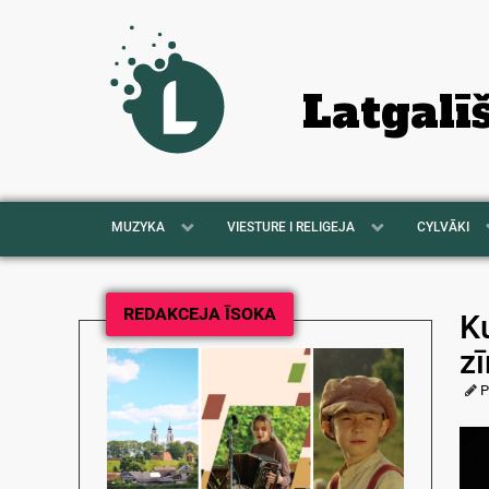
Latgalī
MUZYKA
VIESTURE I RELIGEJA
CYLVĀKI
REDAKCEJA ĪSOKA
Ku
z
P