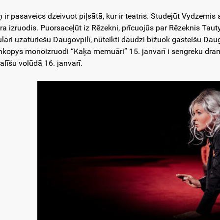
 ir pasaveics dzeivuot piļsātā, kur ir teatris. Studejūt Vydzemi
tra izruodis. Puorsaceļūt iz Rēzekni, prīcuojūs par Rēzeknis Taut
ulari uzaturiešu Daugovpilī, nūteikti daudzi bīžuok gasteišu Daug
kopys monoizruodi “Kaķa memuāri” 15. janvarī i sengreku drama
alīšu volūdā 16. janvarī.