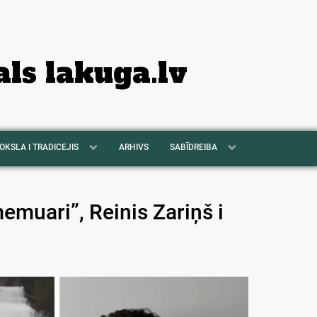
als lakuga.lv
OKSLA I TRADICEJIS
ARHIVS
SABĪDREIBA
emuari”, Reinis Zariņš i