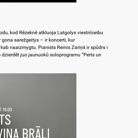
du, kod Rēzeknē atkluoja Latgolys viestnīceibu
gona sarežgeitys – ir koncerti, kur
, kab naaizmygtu. Pianists Reinis Zariņš ir spūdrs i
ēs dzierdēt juo jaunuokū soloprogramu “Perts un