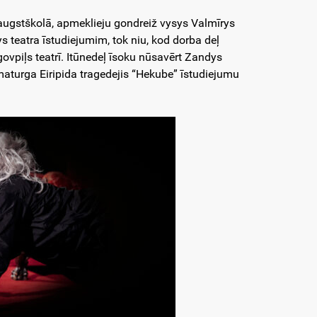
s augstškolā, apmeklieju gondreiž vysys Valmīrys
ys teatra īstudiejumim, tok niu, kod dorba deļ
ovpiļs teatrī. Itūnedeļ īsoku nūsavērt Zandys
turga Eiripida tragedejis “Hekube” īstudiejumu