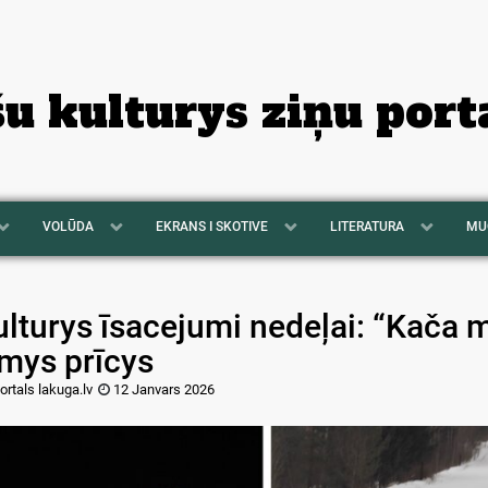
šu kulturys ziņu port
VOLŪDA
EKRANS I SKOTIVE
LITERATURA
MU
lturys īsacejumi nedeļai: “Kača m
īmys prīcys
ortals lakuga.lv
12 Janvars 2026