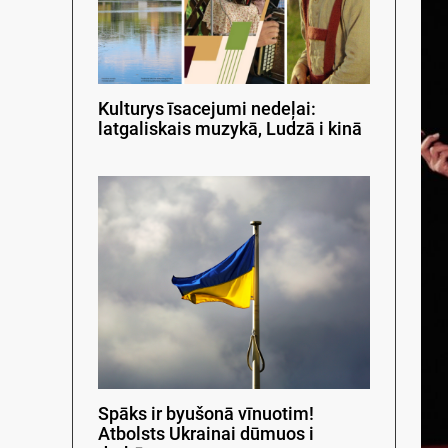
Kulturys īsacejumi nedeļai:
latgaliskais muzykā, Ludzā i kinā
Spāks ir byušonā vīnuotim!
Atbolsts Ukrainai dūmuos i