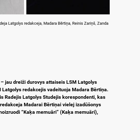
deja Latgolys redakceja
,
Madara Bērtiņa
,
Reinis Zariņš
,
Zanda
 jau dreiži durovys attaiseis LSM Latgolys
 Latgolys redakcejis vadeituoja Madara Bērtiņa.
 Radejis Latgolys Studejis korespondenti, kas
 redakceja Madarai Bērtiņai vielej izadūšonys
noizruodi
“Kaķa memuāri”
(Kaķa memuāri),