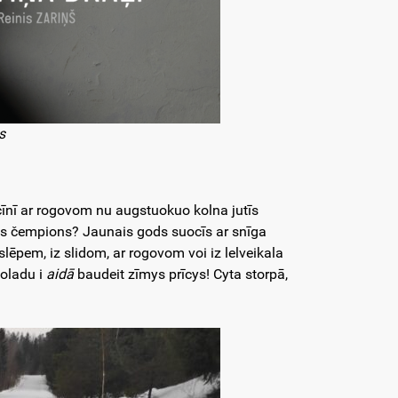
s
īnī ar rogovom nu augstuokuo kolna jutīs
ais čempions? Jaunais gods suocīs ar snīga
slēpem, iz slidom, ar rogovom voi iz lelveikala
koladu i
aidā
baudeit zīmys prīcys! Cyta storpā,