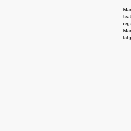
Maņ
tea
reg
Man
latg