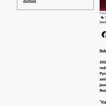
dorbūs
Foto
Man
Rok
202
red
Pyr
zei
jau
Rei
“Ka