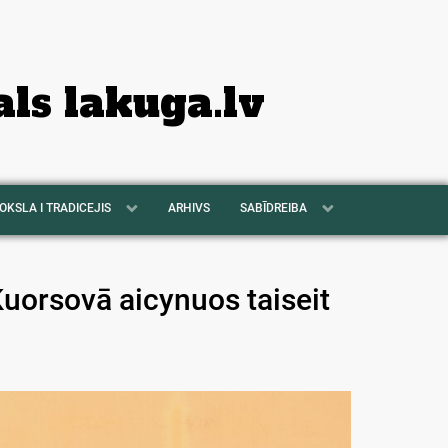
als lakuga.lv
OKSLA I TRADICEJIS
ARHIVS
SABĪDREIBA
uorsovā aicynuos taiseit