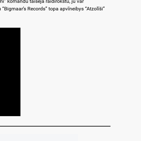
” komandu taiseja raidīrokstu, jū var
ju “Bigmaar’s Records” topa apvīneibys “Atzolīši”