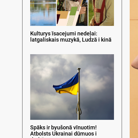
Kulturys īsacejumi nedeļai:
latgaliskais muzykā, Ludzā i kinā
Spāks ir byušonā vīnuotim!
Atbolsts Ukrainai dūmuos i