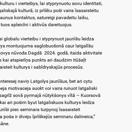
kulturu i vierteibys, lai styprynuotu sovu identitati,
iskajā kulturā, iz prīšku poši vaira īsasaisteitu
jaunus kontaktus, satureigi pavadeitu laiku,
uos apleicīni i aktivūs dareituojus.
i globalu vierteibu i styprynuot jaunīšu leidza
lturys montuojuma saglobuošonā caur latgalīšu
oslovys nūvoda Dagdā 2024. godā, itaida aktivitate
js kai atspierīņa punkts ari daudzim itūšaļt
aisteit kulturys i sabīdryskajūs procesūs.
nteresej naviņ Latgolys jaunīšus, bet ari cytu
ja motivaceja suokt voi vaira runuot latgaliski
 atsagrīž sovā pyrmajā nūtykšonys vītā – Kuorsovā
 kai ari pošim byut latgaliskuos kulturys leidza
unīši piec seminara turpynoj īsasaisteit
 poša ir diveju īprīškejūs seminaru dalineica,”
sāne.