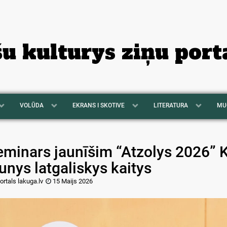
šu kulturys ziņu port
VOLŪDA
EKRANS I SKOTIVE
LITERATURA
MU
eminars jaunīšim “Atzolys 2026” K
unys latgaliskys kaitys
ortals lakuga.lv
15 Maijs 2026