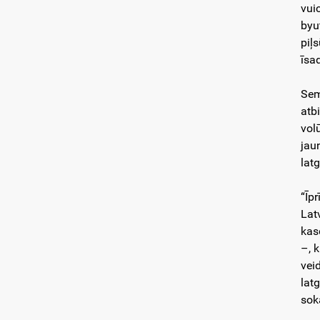
vuic
byu
piļ
īsa
Sem
atb
vol
jau
lat
“Īp
Lat
kas
–, 
vei
lat
sok