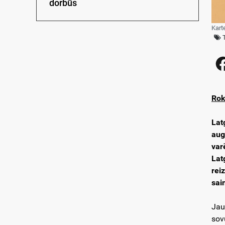
dorbūs
Kart
Rok
Lat
aug
var
Lat
rei
sai
Jau
sov