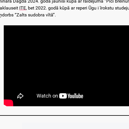
inarā Dagdā 2024. godā jaunīši kūpā ar raidejuma “Pīci breinumi
aklauseit
ITE
, bet 2022. godā kūpā ar reperi Ūgu i īrokstu stude
ņdorbs “Zalts sudobra vītā”.