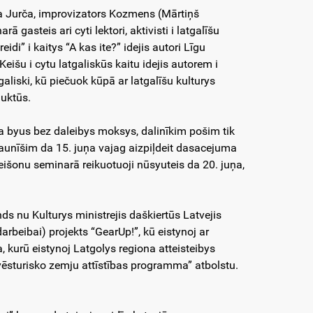
a Jurča, improvizators Kozmens (Mārtiņš
 gasteis ari cyti lektori, aktivisti i latgalīšu
di” i kaitys “A kas ite?” idejis autori Līgu
 Keišu i cytu latgaliskūs kaitu idejis autorem i
galiski, kū piečuok kūpā ar latgalīšu kulturys
oduktūs.
 byus bez daleibys moksys, dalinīkim pošim tik
jaunīšim da 15. juņa vajag aizpiļdeit dasacejuma
išonu seminarā reikuotuoji nūsyuteis da 20. juņa,
ds nu Kulturys ministrejis daškiertūs Latvejis
arbeibai) projekts “GearUp!”, kū eistynoj ar
, kurū eistynoj Latgolys regiona atteisteibys
vēsturisko zemju attīstības programma” atbolstu.