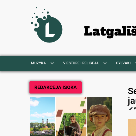
Latgalī
MUZYKA
VIESTURE I RELIGEJA
CYLVĀKI
REDAKCEJA ĪSOKA
S
ja
P