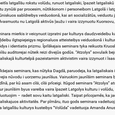
eitīs latgalīšu rokstu volūdu, runuot latgaliski, īpazeit latgaliskū 
tu zynūši par procesim, nūtikšonom i personeibom Latgolā i latgal
sūniskuos sabīdreibys veiduošonā, kai ari socializātūs, veiduotu 
dvasmuotu nu Latgolā aktivūs ļaužu i vaira izzynuotu Kuorsovu, t
inara mierkis ir veicynuot izpratni par kulturys daudzveideibu ka
iļdeibu ilgtspiejeigys regionaluos atteisteibys veiduošonā i ku
ūdys i identiatis prizmu. Īprīškejais seminars tyka reikuots Kru
nīšu auditorejai nūteik reizi divejūs godūs. “Atzolys” sovulaik be
galiskajā kulturtelpā pazeistamim aktivistim vaira izzynuot i īsas
rīkšejais seminars, kas nūtyka Dagdā, paruodeja, ka latgaliskais i
vejis nūvodu i uorzemu jaunīšus. Vairuokim jaunīšim seminars be
dīnā, par kū asam cīši, cīši prīceigi. Itūgod seminars “Atzolys”
kur jaunīšim byus vareiba vaira īpazeit Latgolys kulturu i volūdu,
duotuojim – radeit sovu kaitu latgaliski. Taipat prīcojamēs, ka ja
galiskajuos aktivitatēs. Par pīmāru, ituo gods seminara vadeituoja
a latgalīšu kulturys kusteibys “Volūda” vadeituoja Amanda Anu