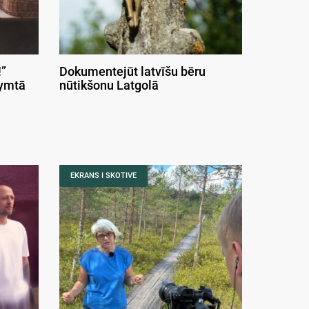
”
Dokumentejūt latvīšu bēru
symtā
nūtikšonu Latgolā
EKRANS I SKOTIVE