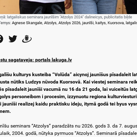
eņā: latgaliskuo seminara jaunīšim "Atzolys 2024" dalineicys, publicitatis biļde
Temys:
Agnese Skangale
,
Atzolys
,
Atzolys 2026
,
jaunīši
,
kaitys
,
Kuorsova
,
latgali
Facebook
Twitter
Draugiem
stu sagataveja: portals lakuga.lv
galīšu kulturys kusteiba “Volūda” aicynoj jaunīšus pīsadaleit la
usta nūtiks Ludzys nūvoda Kuorsovā. Kai viestej seminara re
ēs pīsadaleit jaunīši vacumā nu 16 da 21 goda, lai vuiceitūs la
golys personeibom i procesim, izzynuotu regiona kulturviesturi i
zi jaunīši realizej kaidu praktisku ideju, itymā godā tei byus vy
mem.
nīšu seminars “Atzolys” paradzāts nu 2026. gods 3. da 7. aug
ulaik, 2004. godā, nūtyka pyrmuos “Atzolys”. Seminarā pīsadaleit