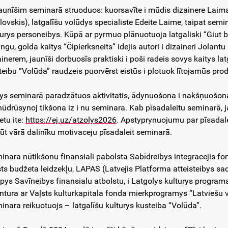
jaunīšim seminarā struoduos: kuorsavīte i mūdis dizainere Laim
ovskis), latgalīšu volūdys specialiste Edeite Laime, taipat seminarā
urys personeibys. Kūpā ar pyrmuo plānuotuoja latgaliski “Giut brei
ngu, golda kaitys “Čipierksneits” idejis autori i dizaineri Jolantu
inerem, jaunīši dorbuosīs praktiski i poši radeis sovys kaitys lat
teibu “Volūda” raudzeis puorvērst eistūs i plotuok lītojamūs pr
ys seminarā paradzātuos aktivitatis, ādynuošona i nakšņuošona
nūdrūsynoj tikšona iz i nu seminara. Kab pīsadaleitu seminarā, 
etu ite:
https://ej.uz/atzolys2026
. Apstyprynuojumu par pīsadale
ūt vārā dalinīku motivaceju pīsadaleit seminarā.
inara nūtikšonu finansiali pabolsta Sabīdreibys integracejis fon
sts budžeta leidzekļu, LAPAS (Latvejis Platforma atteisteibys sad
opys Savīneibys finansialu atbolstu, i Latgolys kulturys programa
ntura ar Vaļsts kulturkapitala fonda mierkprogramys “Latviešu 
inara reikuotuojs – latgalīšu kulturys kusteiba “Volūda”.