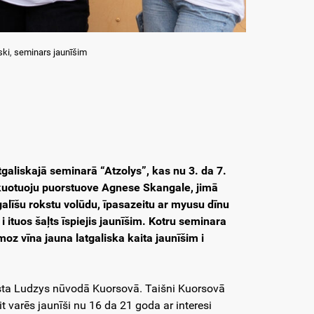
ski
,
seminars jaunīšim
tgaliskajā seminarā “Atzolys”, kas nu 3. da 7.
ikuotuoju puorstuove Agnese Skangale, jimā
tgalīšu rokstu volūdu, īpasazeitu ar myusu dīnu
 ituos šaļts īspiejis jaunīšim. Kotru seminara
smoz vīna jauna latgaliska kaita jaunīšim i
usta Ludzys nūvodā Kuorsovā. Taišni Kuorsovā
 varēs jaunīši nu 16 da 21 goda ar interesi