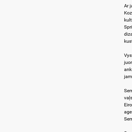
Ar 
Kozl
kult
Spri
diza
kus
Vys
juo
ank
jam
Sem
vaļ
Eir
age
Sem