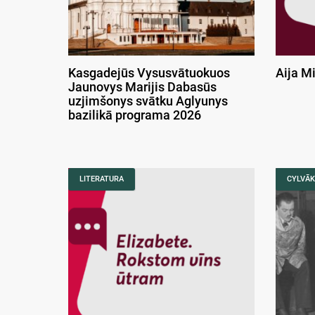
Kasgadejūs Vysusvātuokuos
Aija M
Jaunovys Marijis Dabasūs
uzjimšonys svātku Aglyunys
bazilikā programa 2026
LITERATURA
CYLVĀK