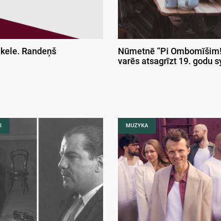
ikele. Randeņš
Nūmetnē “Pi Ombomīšim!
varēs atsagrīzt 19. godu 
I
MUZYKA