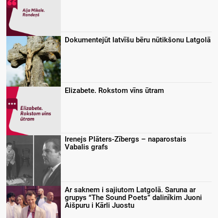
Dokumentejūt latvīšu bēru nūtikšonu Latgolā
Elizabete. Rokstom vīns ūtram
Irenejs Plāters-Zībergs – naparostais
Vabalis grafs
Ar saknem i sajiutom Latgolā. Saruna ar
grupys “The Sound Poets” dalinīkim Juoni
Aišpuru i Kārli Juostu