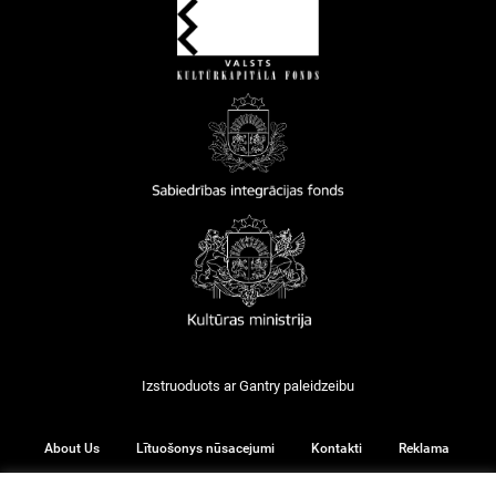
Izstruoduots ar
Gantry
paleidzeibu
About Us
Lītuošonys nūsacejumi
Kontakti
Reklama