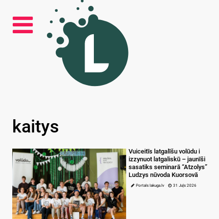
kaitys
Vuiceitīs latgalīšu volūdu i
izzynuot latgaliskū – jaunīši
sasatiks seminarā “Atzolys”
Ludzys nūvoda Kuorsovā
Portals lakuga.lv
31 Juļs 2026