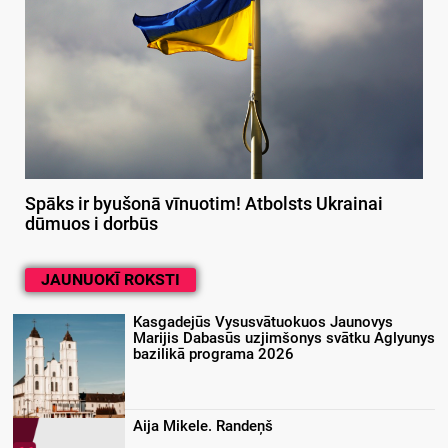
Spāks ir byušonā vīnuotim! Atbolsts Ukrainai
dūmuos i dorbūs
JAUNUOKĪ ROKSTI
Kasgadejūs Vysusvātuokuos Jaunovys
Marijis Dabasūs uzjimšonys svātku Aglyunys
bazilikā programa 2026
Aija Mikele. Randeņš