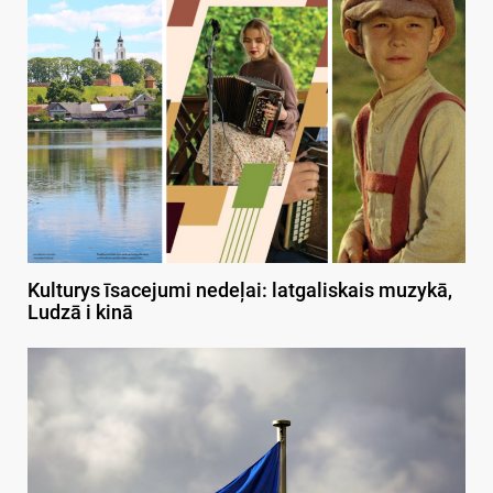
Kulturys īsacejumi nedeļai: latgaliskais muzykā,
Ludzā i kinā