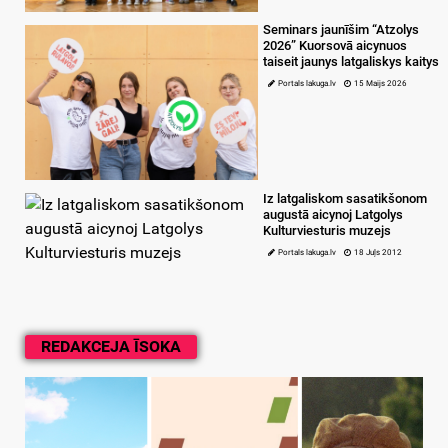
Seminars jaunīšim “Atzolys
2026” Kuorsovā aicynuos
taiseit jaunys latgaliskys kaitys
Portals lakuga.lv
15 Maijs 2026
Iz latgaliskom sasatikšonom
augustā aicynoj Latgolys
Kulturviesturis muzejs
Portals lakuga.lv
18 Juļs 2012
REDAKCEJA ĪSOKA