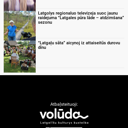
Latgolys regionaluo televizeja suoc jaunu
raidejuma “Latgales pūra lāde – atdzimšana”
sezonu
“Latgaļu sāta” aicynoj iz attaiseitūs durovu
dīnu
Atbaļsteituoji: