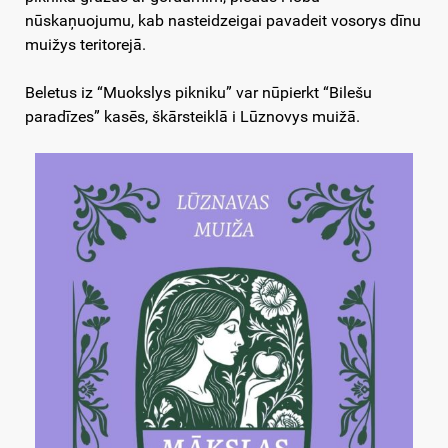
nūskaņuojumu, kab nasteidzeigai pavadeit vosorys dīnu
muižys teritorejā.
Beletus iz “Muokslys pikniku” var nūpierkt “Bilešu
paradīzes” kasēs, škārsteiklā i Lūznovys muižā.