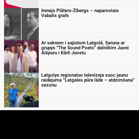
Irenejs Plāters-Zībergs – naparostais
Vabalis grafs
Ar saknem i sajiutom Latgolā. Saruna ar
grupys “The Sound Poets” dalinīkim Juoni
Aišpuru i Kārli Juostu
Latgolys regionaluo televizeja suoc jaunu
raidejuma “Latgales pūra lāde – atdzimšana”
sezonu