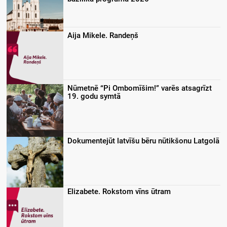
Aija Mikele. Randeņš
Nūmetnē “Pi Ombomīšim!” varēs atsagrīzt
19. godu symtā
Dokumentejūt latvīšu bēru nūtikšonu Latgolā
Elizabete. Rokstom vīns ūtram