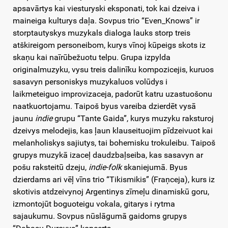
apsavārtys kai viesturyski eksponati, tok kai dzeiva i
maineiga kulturys daļa. Sovpus trio “Even_Knows” ir
storptautyskys muzykals dialoga lauks storp treis
atškireigom personeibom, kurys vīnoj kūpeigs skots iz
skaņu kai naīrūbežuotu telpu. Grupa izpylda
originalmuzyku, vysu treis dalinīku kompozicejis, kuruos
sasavyn personiskys muzykaluos volūdys i
laikmeteiguo improvizaceja, padorūt katru uzastuošonu
naatkuortojamu. Taipoš byus vareiba dzierdēt vysā
jaunu
indie
grupu “Tante Gaida”, kurys muzyku raksturoj
dzeivys melodejis, kas ļaun klauseituojim pīdzeivuot kai
melanholiskys sajiutys, tai bohemisku trokuleibu. Taipoš
grupys muzykā izaceļ daudzbaļseiba, kas sasavyn ar
pošu raksteitū dzeju,
indie-folk
skaniejumā. Byus
dzierdams ari vēļ vīns trio “Tikismikis” (Fraņceja), kurs iz
skotivis atdzeivynoj Argentinys zīmeļu dinamiskū goru,
izmontojūt boguoteigu vokala, gitarys i rytma
sajaukumu. Sovpus nūslāgumā gaidoms grupys