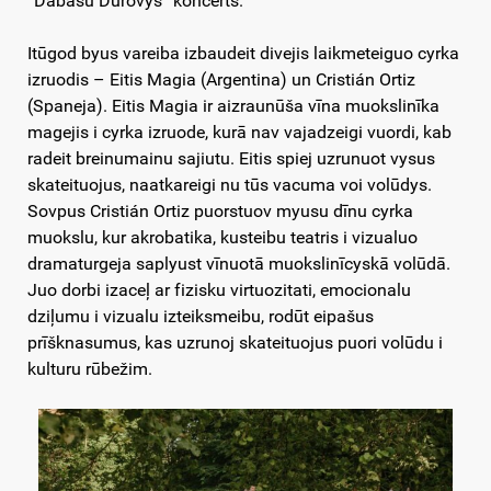
“Dabasu Durovys” koncerts.
Itūgod byus vareiba izbaudeit divejis laikmeteiguo cyrka
izruodis – Eitis Magia (Argentina) un Cristián Ortiz
(Spaneja). Eitis Magia ir aizraunūša vīna muokslinīka
magejis i cyrka izruode, kurā nav vajadzeigi vuordi, kab
radeit breinumainu sajiutu. Eitis spiej uzrunuot vysus
skateituojus, naatkareigi nu tūs vacuma voi volūdys.
Sovpus Cristián Ortiz puorstuov myusu dīnu cyrka
muokslu, kur akrobatika, kusteibu teatris i vizualuo
dramaturgeja saplyust vīnuotā muokslinīcyskā volūdā.
Juo dorbi izaceļ ar fizisku virtuozitati, emocionalu
dziļumu i vizualu izteiksmeibu, rodūt eipašus
prīšknasumus, kas uzrunoj skateituojus puori volūdu i
kulturu rūbežim.