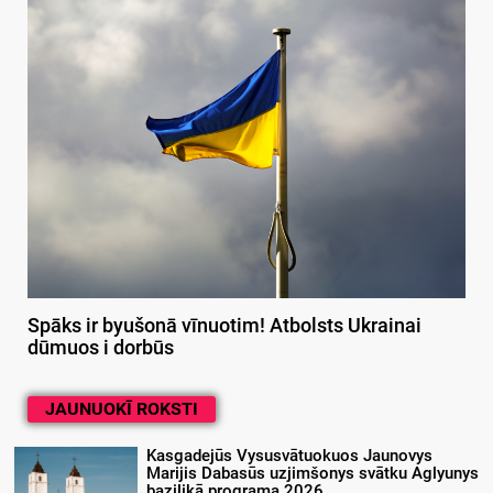
Spāks ir byušonā vīnuotim! Atbolsts Ukrainai
dūmuos i dorbūs
JAUNUOKĪ ROKSTI
Kasgadejūs Vysusvātuokuos Jaunovys
Marijis Dabasūs uzjimšonys svātku Aglyunys
bazilikā programa 2026