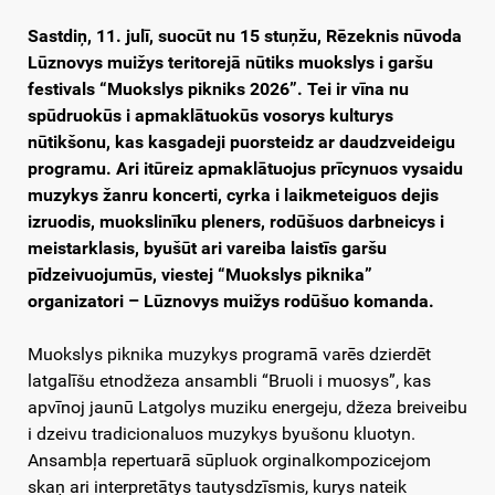
Sastdiņ, 11. julī, suocūt nu 15 stuņžu, Rēzeknis nūvoda
Lūznovys muižys teritorejā nūtiks muokslys i garšu
festivals “Muokslys pikniks 2026”. Tei ir vīna nu
spūdruokūs i apmaklātuokūs vosorys kulturys
nūtikšonu, kas kasgadeji puorsteidz ar daudzveideigu
programu. Ari itūreiz apmaklātuojus prīcynuos vysaidu
muzykys žanru koncerti, cyrka i laikmeteiguos dejis
izruodis, muokslinīku pleners, rodūšuos darbneicys i
meistarklasis, byušūt ari vareiba laistīs garšu
pīdzeivuojumūs, viestej “Muokslys piknika”
organizatori – Lūznovys muižys rodūšuo komanda.
Muokslys piknika muzykys programā varēs dzierdēt
latgalīšu etnodžeza ansambli “Bruoli i muosys”, kas
apvīnoj jaunū Latgolys muziku energeju, džeza breiveibu
i dzeivu tradicionaluos muzykys byušonu kluotyn.
Ansambļa repertuarā sūpluok orginalkompozicejom
skaņ ari interpretātys tautysdzīsmis, kurys nateik