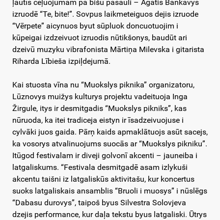
ļautīs ceļuojumam pa bišu pasauli – Agatis Bankavys
izruodē “Te, bite!”. Sovpus laikmeteiguos dejis izruode
“Vērpete” aicynuos byut sūpluok doncuotuojim i
kūpeigai izdzeivuot izruodis nūtikšonys, baudūt ari
dzeivū muzyku vibrafonista Mārtiņa Milevska i gitarista
Riharda Lībieša izpiļdejumā.
Kai stuosta vīna nu “Muokslys piknika” organizatoru,
Lūznovys muižys kulturys projektu vadeituoja Inga
Žirgule, itys ir desmitgadis “Muokslys pikniks”, kas
nūruoda, ka itei tradiceja eistyn ir īsadzeivuojuse i
cylvāki juos gaida. Pārņ kaids apmaklātuojs asūt sacejs,
ka vosorys atvalinuojums suocās ar “Muokslys pikniku”.
Itūgod festivalam ir diveji golvonī akcenti – jauneiba i
latgaliskums. “Festivala desmitgadē asam izlykuši
akcentu taišni iz latgaliskūs aktivitašu, kur koncertus
suoks latgaliskais ansamblis “Bruoli i muosys” i nūslēgs
“Dabasu durovys”, taipoš byus Silvestra Solovjeva
dzejis performance, kur daļa tekstu byus latgaliski. Ūtrys