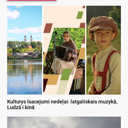
Kulturys īsacejumi nedeļai: latgaliskais muzykā,
Ludzā i kinā