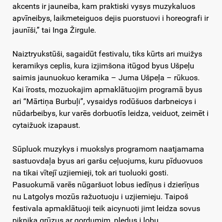
akcents ir jauneiba, kam praktiski vysys muzykaluos
apvīneibys, laikmeteiguos dejis puorstuovi i horeografi ir
jaunīši,” tai Inga Žirgule.
Naiztryukstūši, sagaidūt festivalu, tiks kūrts ari muižys
keramikys ceplis, kura izjimšona itūgod byus Ušpeļu
saimis jaunuokuo keramika – Juma Ušpeļa – rūkuos.
Kai īrosts, mozuokajim apmaklātuojim programā byus
ari “Mārtiņa Burbuļi”, vysaidys rodūšuos darbneicys i
nūdarbeibys, kur varēs dorbuotīs leidza, veiduot, zeimēt i
cytaižuok izapaust.
Sūpluok muzykys i muokslys programom naatjamama
sastuovdaļa byus ari garšu ceļuojums, kuru pīduovuos
na tikai vītejī uzjiemieji, tok ari tuoluoki gosti.
Pasuokumā varēs nūgaršuot lobus iedīņus i dzierīņus
nu Latgolys mozūs ražuotuoju i uzjiemieju. Taipoš
festivala apmaklātuoji teik aicynuoti jimt leidza sovus
piknika grūzus ar gordumim, pledus i lobu