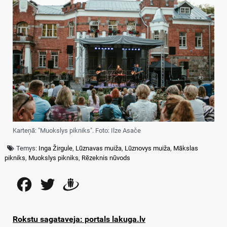
Karteņā: "Muokslys pikniks". Foto: Ilze Asače
Temys:
Inga Žirgule
,
Lūznavas muiža
,
Lūznovys muiža
,
Mākslas
pikniks
,
Muokslys pikniks
,
Rēzeknis nūvods
Facebook
Twitter
Draugiem
Rokstu sagataveja: portals lakuga.lv