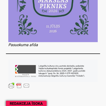
Pasuokuma afiša
REDAKCEJA ĪSOKA