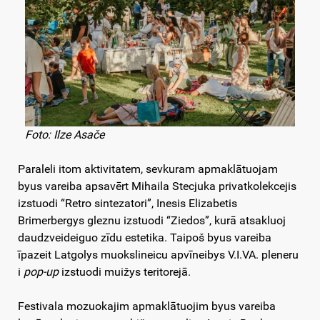
Foto: Ilze Asače
Paraleli itom aktivitatem, sevkuram apmaklātuojam
byus vareiba apsavērt Mihaila Stecjuka privatkolekcejis
izstuodi “Retro sintezatori”, Inesis Elizabetis
Brimerbergys gleznu izstuodi “Ziedos”, kurā atsakluoj
daudzveideiguo zīdu estetika. Taipoš byus vareiba
īpazeit Latgolys muokslineicu apvīneibys V.I.VA. pleneru
i
pop-up
izstuodi muižys teritorejā.
Festivala mozuokajim apmaklātuojim byus vareiba