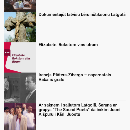
Dokumentejūt latvīšu bēru nūtikšonu Latgolā
Elizabete. Rokstom vīns ūtram
Irenejs Plāters-Zībergs – naparostais
Vabalis grafs
Ar saknem i sajiutom Latgolā. Saruna ar
grupys “The Sound Poets” dalinīkim Juoni
Aišpuru i Kārli Juostu