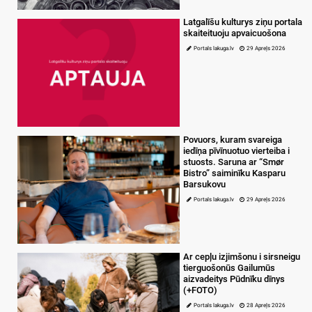
Latgalīšu kulturys ziņu portala
skaiteituoju apvaicuošona
Portals lakuga.lv
29 Apreļs 2026
Povuors, kuram svareiga
iedīņa pīvīnuotuo vierteiba i
stuosts. Saruna ar “Smør
Bistro” saiminīku Kasparu
Barsukovu
Portals lakuga.lv
29 Apreļs 2026
Ar cepļu izjimšonu i sirsneigu
tierguošonūs Gailumūs
aizvadeitys Pūdnīku dīnys
(+FOTO)
Portals lakuga.lv
28 Apreļs 2026