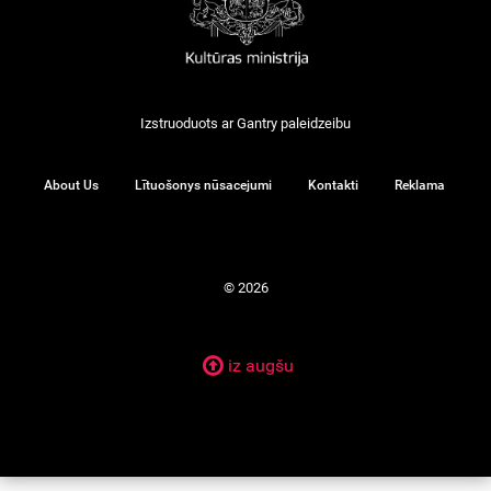
Izstruoduots ar
Gantry
paleidzeibu
About Us
Lītuošonys nūsacejumi
Kontakti
Reklama
© 2026
iz augšu