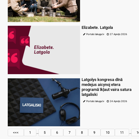
Elizabete. Latgola
Portals lakuga.lv
27 Apreļs 2026
Latgolys kongresa dīnā
medejus aicynoj etera
programā īkļaut vaira satura
latgaliski
Portals lakuga.lv
24 Apreļs 2026
<<<
1
…
5
6
7
8
9
10
11
…
1