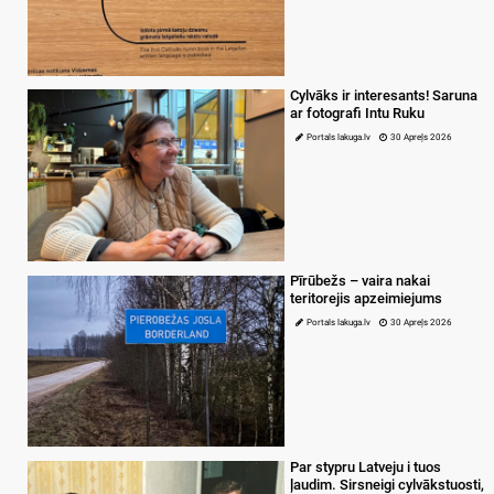
Cylvāks ir interesants! Saruna
ar fotografi Intu Ruku
Portals lakuga.lv
30 Apreļs 2026
Pīrūbežs – vaira nakai
teritorejis apzeimiejums
Portals lakuga.lv
30 Apreļs 2026
Par stypru Latveju i tuos
ļaudim. Sirsneigi cylvākstuosti,