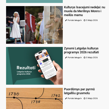
Kulturys īsacejumi nedeļai: nu
muola da Merilinys Monro i
meilūs mamu
Portals lakuga.lv
5 Maijs 2026
Zynomi Latgolys kulturys
programys 2026 rezultati
Portals lakuga.lv
5 Maijs 2026
Puordūmys par pyrmū
latgalīšu gruomotu
Portals lakuga.lv
5 Maijs 2026