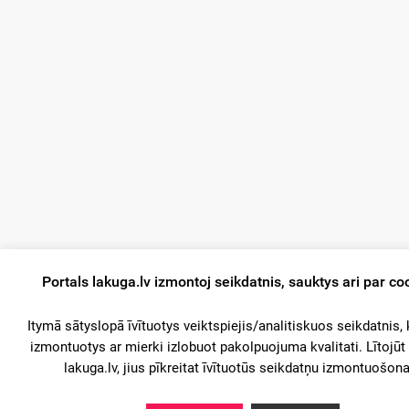
Portals lakuga.lv izmontoj seikdatnis, sauktys ari par co
Itymā sātyslopā īvītuotys veiktspiejis/analitiskuos seikdatnis, 
izmontuotys ar mierki izlobuot pakolpuojuma kvalitati. Lītojūt
lakuga.lv, jius pīkreitat īvītuotūs seikdatņu izmontuošona