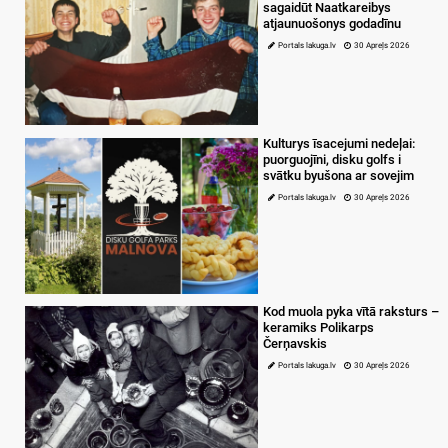
sagaidūt Naatkareibys
atjaunuošonys godadīnu
Portals lakuga.lv
30 Apreļs 2026
Kulturys īsacejumi nedeļai:
puorguojīni, disku golfs i
svātku byušona ar sovejim
Portals lakuga.lv
30 Apreļs 2026
Kod muola pyka vītā raksturs –
keramiks Polikarps
Čerņavskis
Portals lakuga.lv
30 Apreļs 2026