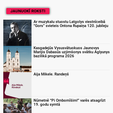
JAUNUOKĪ ROKSTI
Ar muzykalu stuostu Latgolys viestnīceibā
“Gors” svieteis Ontona Rupaiņa 120. jubileju
Kasgadejūs Vysusvātuokuos Jaunovys
Marijis Dabasūs uzjimšonys svātku Aglyunys
bazilikā programa 2026
Aija Mikele. Randeņš
Nūmetnē “Pi Ombomīšim!” varēs atsagrīzt
19. godu symtā