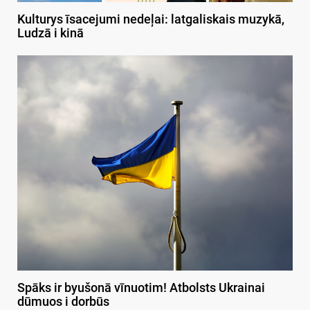
Kulturys īsacejumi nedeļai: latgaliskais muzykā,
Ludzā i kinā
Spāks ir byušonā vīnuotim! Atbolsts Ukrainai
dūmuos i dorbūs