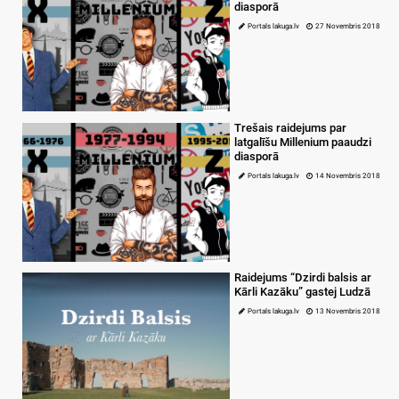
diasporā
Portals lakuga.lv
27 Novembris 2018
Trešais raidejums par
latgalīšu Millenium paaudzi
diasporā
Portals lakuga.lv
14 Novembris 2018
Raidejums “Dzirdi balsis ar
Kārli Kazāku” gastej Ludzā
Portals lakuga.lv
13 Novembris 2018