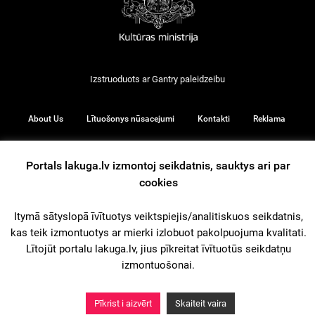
Izstruoduots ar
Gantry
paleidzeibu
About Us
Lītuošonys nūsacejumi
Kontakti
Reklama
Portals lakuga.lv izmontoj seikdatnis, sauktys ari par
cookies
© 2026
Itymā sātyslopā īvītuotys veiktspiejis/analitiskuos seikdatnis,
kas teik izmontuotys ar mierki izlobuot pakolpuojuma kvalitati.
iz augšu
Lītojūt portalu lakuga.lv, jius pīkreitat īvītuotūs seikdatņu
izmontuošonai.
Pīkrist i aizvērt
Skaiteit vaira