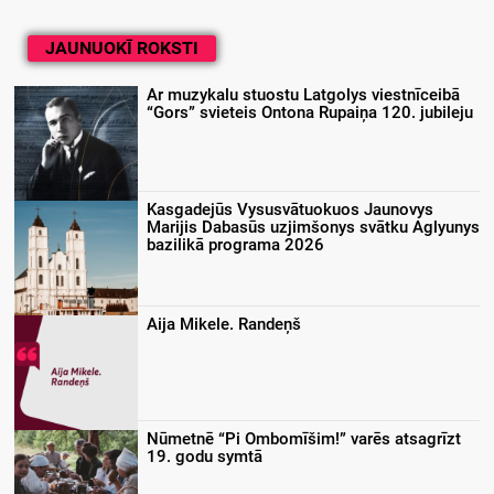
JAUNUOKĪ ROKSTI
Ar muzykalu stuostu Latgolys viestnīceibā
“Gors” svieteis Ontona Rupaiņa 120. jubileju
Kasgadejūs Vysusvātuokuos Jaunovys
Marijis Dabasūs uzjimšonys svātku Aglyunys
bazilikā programa 2026
Aija Mikele. Randeņš
Nūmetnē “Pi Ombomīšim!” varēs atsagrīzt
19. godu symtā