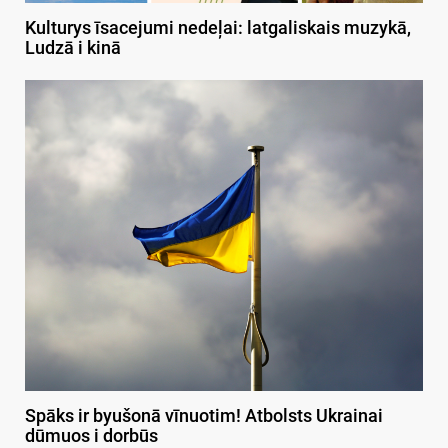
Kulturys īsacejumi nedeļai: latgaliskais muzykā,
Ludzā i kinā
Spāks ir byušonā vīnuotim! Atbolsts Ukrainai
dūmuos i dorbūs