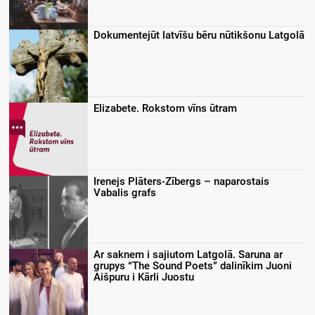
Dokumentejūt latvīšu bēru nūtikšonu Latgolā
Elizabete. Rokstom vīns ūtram
Irenejs Plāters-Zībergs – naparostais
Vabalis grafs
Ar saknem i sajiutom Latgolā. Saruna ar
grupys “The Sound Poets” dalinīkim Juoni
Aišpuru i Kārli Juostu