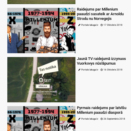
Raidejums par Millenium
paaudzi sasateik ar Arnoldu
Strodu nu Norvegejis
Portals lakuga.lv
17 Oktobris 2018
Jaunā TV raidejumā izzynuos
Vuorkovys nūslāpumus
Portals lakuga.lv
16 Oktobris 2018
Pyrmais raidejums par latvīšu
Millenium paaudzi diasporā
Portals lakuga.lv
26 Septembris 2018