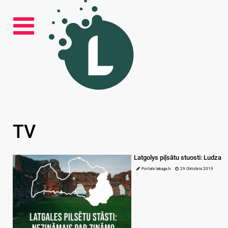
TV
Latgolys piļsātu stuosti: Ludza
Portals lakuga.lv
29 Oktobris 2019