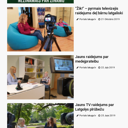
“Žik!” – pyrmais televizejis
raidejums deļ bārnu latgaliski
Portals lakuga.lv
21 Oktobris 2019
Jauns raidejums par
medejprateibu
Portals lakuga.lv
22 Juļs 2019
Jauns TV raidejums par
Latgolys pīrūbežu
Portals lakuga.lv
25 Juņs 2019