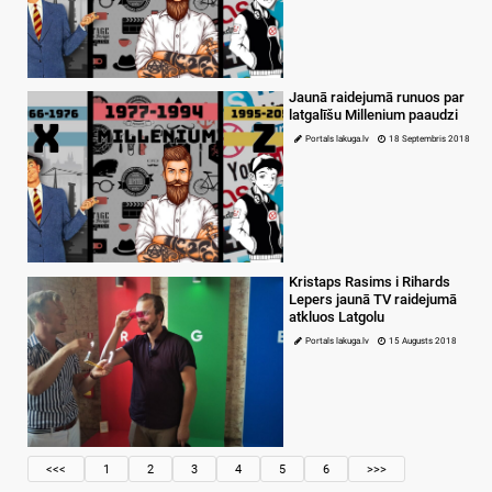
Jaunā raidejumā runuos par
latgalīšu Millenium paaudzi
Portals lakuga.lv
18 Septembris 2018
Kristaps Rasims i Rihards
Lepers jaunā TV raidejumā
atkluos Latgolu
Portals lakuga.lv
15 Augusts 2018
<<<
1
2
3
4
5
6
>>>