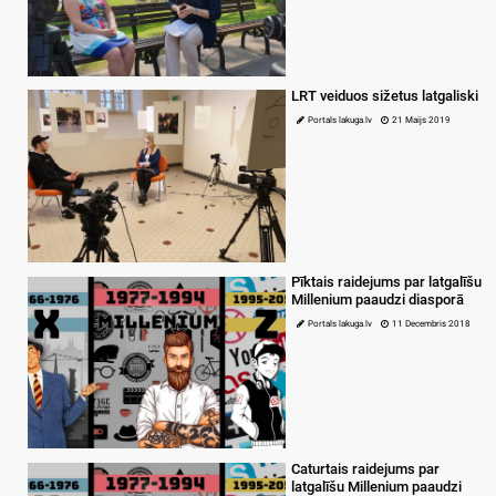
LRT veiduos sižetus latgaliski
Portals lakuga.lv
21 Maijs 2019
Pīktais raidejums par latgalīšu
Millenium paaudzi diasporā
Portals lakuga.lv
11 Decembris 2018
Caturtais raidejums par
latgalīšu Millenium paaudzi