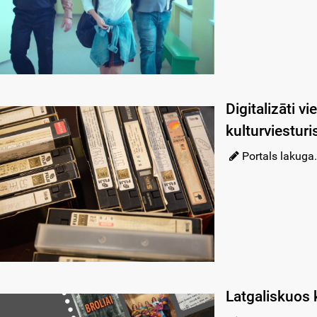
Digitalizāti v
kulturviestur
Portals lakuga.
Latgaliskuos 