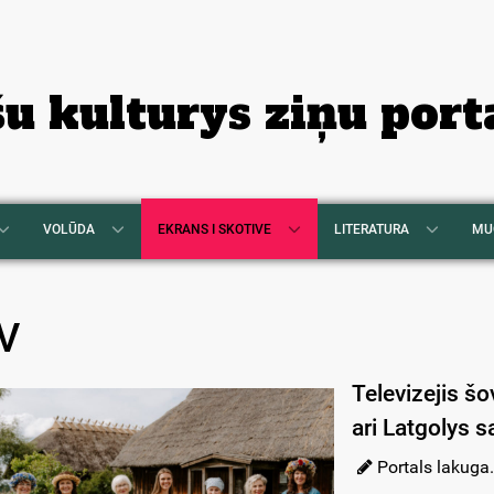
šu kulturys ziņu port
VOLŪDA
EKRANS I SKOTIVE
LITERATURA
MU
V
Televizejis šo
ari Latgolys 
Portals lakuga.