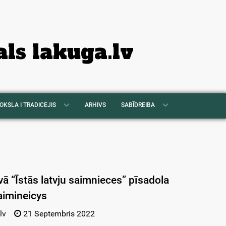
als lakuga.lv
OKSLA I TRADICEJIS
ARHIVS
SABĪDREIBA
vā “Īstās latvju saimnieces” pīsadola
saimineicys
lv
21 Septembris 2022