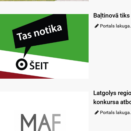
Baļtinovā tiks
Portals lakuga.
Latgolys regi
konkursa atbo
Portals lakuga.