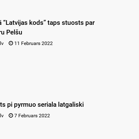
 “Latvijas kods” taps stuosts par
ru Pelšu
lv
11 Februars 2022
s pi pyrmuo seriala latgaliski
lv
7 Februars 2022