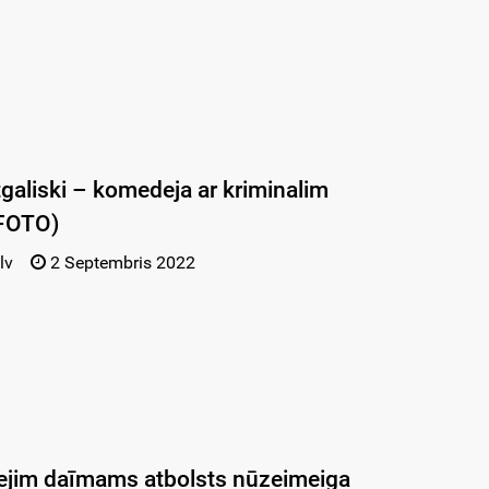
tgaliski – komedeja ar kriminalim
+FOTO)
lv
2 Septembris 2022
ejim daīmams atbolsts nūzeimeiga