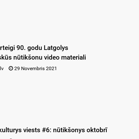
ierteigi 90. godu Latgolys
iskūs nūtikšonu video materiali
lv
29 Novembris 2021
kulturys viests #6: nūtikšonys oktobrī