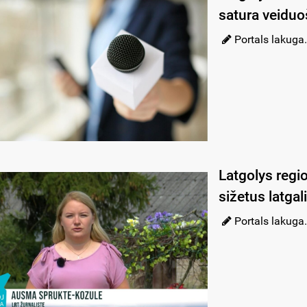
satura veiduo
Portals lakuga.
Latgolys regio
sižetus latgal
Portals lakuga.