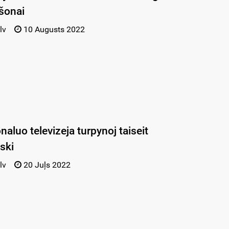
šonai
lv
10 Augusts 2022
naluo televizeja turpynoj taiseit
iski
lv
20 Juļs 2022