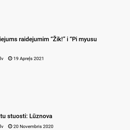
ejums raidejumim “Žik!” i “Pi myusu
lv
19 Apreļs 2021
tu stuosti: Lūznova
lv
20 Novembris 2020