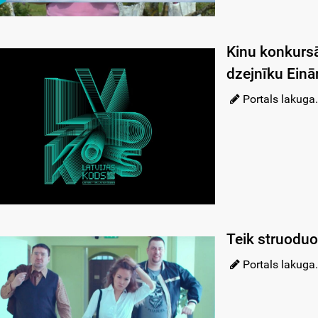
Kinu konkursā
dzejnīku Einā
Portals lakuga.
Teik struoduot
Portals lakuga.