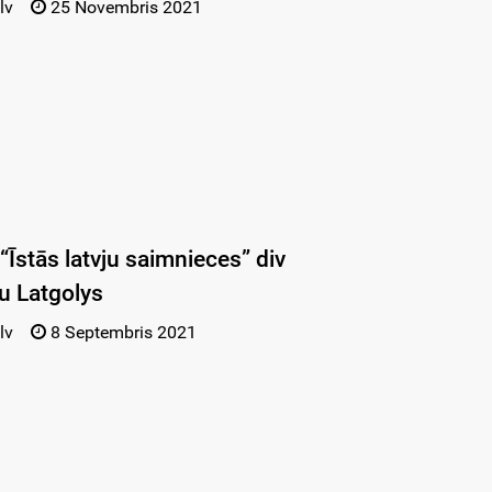
lv
25 Novembris 2021
“Īstās latvju saimnieces” div
u Latgolys
lv
8 Septembris 2021