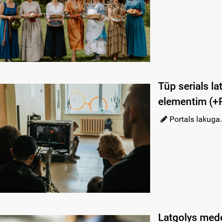
Tūp serials la
elementim (
Portals lakuga.
Latgolys med