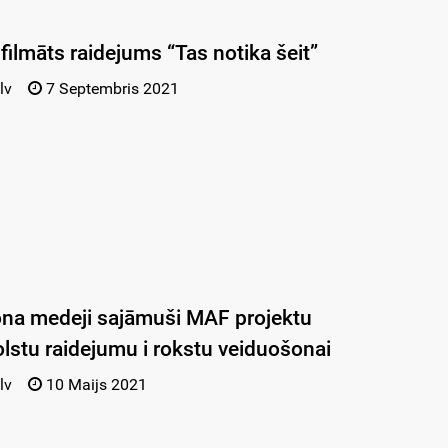
 filmāts raidejums “Tas notika šeit”
lv
7 Septembris 2021
ona medeji sajāmuši MAF projektu
lstu raidejumu i rokstu veiduošonai
lv
10 Maijs 2021