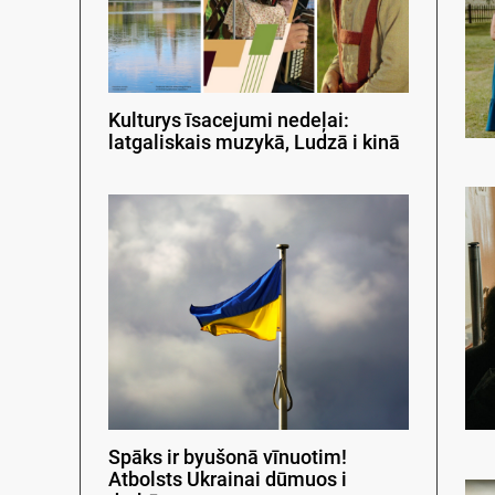
Kulturys īsacejumi nedeļai:
latgaliskais muzykā, Ludzā i kinā
Spāks ir byušonā vīnuotim!
Atbolsts Ukrainai dūmuos i