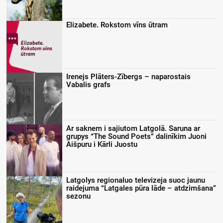
Elizabete. Rokstom vīns ūtram
Irenejs Plāters-Zībergs – naparostais
Vabalis grafs
Ar saknem i sajiutom Latgolā. Saruna ar
grupys “The Sound Poets” dalinīkim Juoni
Aišpuru i Kārli Juostu
Latgolys regionaluo televizeja suoc jaunu
raidejuma “Latgales pūra lāde – atdzimšana”
sezonu