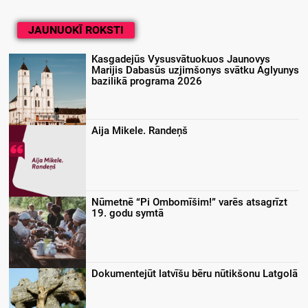
JAUNUOKĪ ROKSTI
Kasgadejūs Vysusvātuokuos Jaunovys
Marijis Dabasūs uzjimšonys svātku Aglyunys
bazilikā programa 2026
Aija Mikele. Randeņš
Nūmetnē “Pi Ombomīšim!” varēs atsagrīzt
19. godu symtā
Dokumentejūt latvīšu bēru nūtikšonu Latgolā