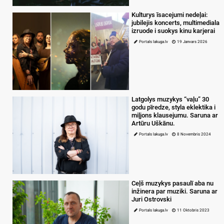
Kulturys īsacejumi nedeļai:
jubilejis koncerts, multimediala
izruode i suokys kinu karjerai
Portals lakuga.lv
19 Janvars 2026
Latgolys muzykys “vaļu” 30
godu pīredze, styla eklektika i
miļjons klausejumu. Saruna ar
Artūru Uškānu.
Portals lakuga.lv
8 Novembris 2024
Ceļš muzykys pasaulī aba nu
inžinera par muziki. Saruna ar
Juri Ostrovski
Portals lakuga.lv
11 Oktobris 2023