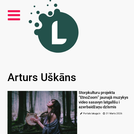
Arturs Uškāns
Storpkulturu projekta
“EtnoZoom” jaunajā muzykys
video sasavyn latgalīšu i
azerbaidžaņu dzīsmis
Portals lakuga.lv
31 Marts 2026