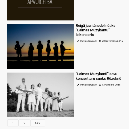
Reigā jau itūnedeļ nūtiks
“Laimas Muzykantu”
lelkoncerts
Portals lakuga.lv
23 Novembris 2015
“Laimas Muzykanti” sovu
koncertturu suoks Rēzeknē
Portals lakuga.lv
13 Oktobris 2015
1
2
>>>