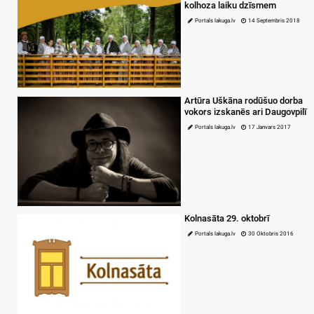
kolhoza laiku dzīsmem
Portals lakuga.lv
14 Septembris 2018
Artūra Uškāna rodūšuo dorba
vokors izskanēs ari Daugovpilī
Portals lakuga.lv
17 Janvars 2017
Kolnasāta 29. oktobrī
Portals lakuga.lv
30 Oktobris 2016