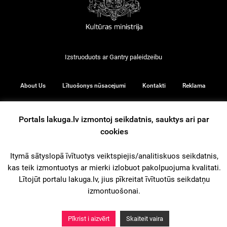
Izstruoduots ar
Gantry
paleidzeibu
About Us
Lītuošonys nūsacejumi
Kontakti
Reklama
Portals lakuga.lv izmontoj seikdatnis, sauktys ari par
cookies
© 2026
Itymā sātyslopā īvītuotys veiktspiejis/analitiskuos seikdatnis,
kas teik izmontuotys ar mierki izlobuot pakolpuojuma kvalitati.
iz augšu
Lītojūt portalu lakuga.lv, jius pīkreitat īvītuotūs seikdatņu
izmontuošonai.
Pīkrist i aizvērt
Skaiteit vaira