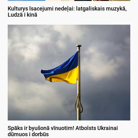
Kulturys īsacejumi nedeļai: latgaliskais muzykā,
Ludzā i kinā
Spāks ir byušonā vīnuotim! Atbolsts Ukrainai
dūmuos i dorbūs