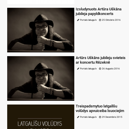
Izsludynuots Artūra Uškāna
jubileja papyldkoncerts
Portals lakuga.lv
25 Oktobris 2016
Artūrs Uškāns jubileju svieteis
ar koncertu Rēzeknē
Portals lakuga.lv
26 Augusts 2016
Treispadsmytuo latgalīšu
volūdys apvuiceiba īsuociejim
Portals lakuga.lv
29 Decembris 2015