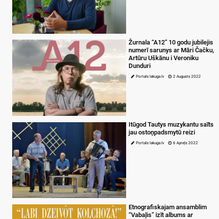
Žurnala “A12” 10 godu jubilejis
numerī sarunys ar Māri Čačku,
Artūru Uškānu i Veroniku
Dunduri
Portals lakuga.lv
2 Augusts 2022
Itūgod Tautys muzykantu saīts
jau ostoņpadsmytū reizi
Portals lakuga.lv
6 Apreļs 2022
Etnografiskajam ansamblim
“Vabaļis” izīt albums ar