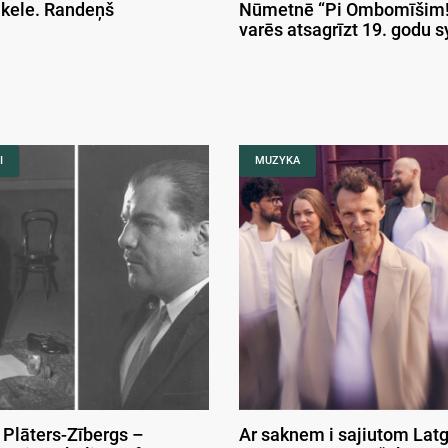
ikele. Randeņš
Nūmetnē “Pi Ombomīšim!
varēs atsagrīzt 19. godu 
I
MUZYKA
 Plāters-Zībergs –
Ar saknem i sajiutom Latg