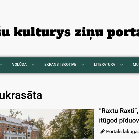
šu kulturys ziņu port
VOLŪDA
EKRANS I SKOTIVE
LITERATURA
MU
ukrasāta
“Raxtu Raxti”,
itūgod pīduov
Portals lakuga.