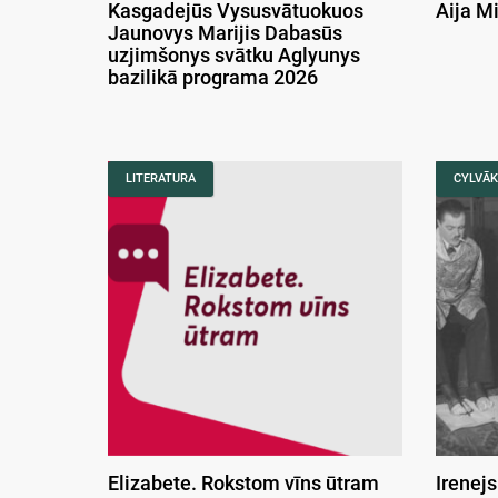
Kasgadejūs Vysusvātuokuos
Aija M
Jaunovys Marijis Dabasūs
uzjimšonys svātku Aglyunys
bazilikā programa 2026
LITERATURA
CYLVĀK
Elizabete. Rokstom vīns ūtram
Irenejs