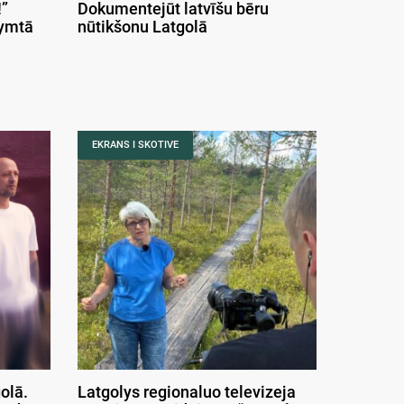
”
Dokumentejūt latvīšu bēru
symtā
nūtikšonu Latgolā
EKRANS I SKOTIVE
olā.
Latgolys regionaluo televizeja