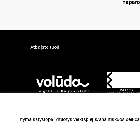
naparo
Atbaļsteituoji:
About Us
Lī
Izstruoduots ar
Gantry
Itymā sātyslopā īvītuotys veiktspiejis/analitiskuos seikdat
paleidzeibu