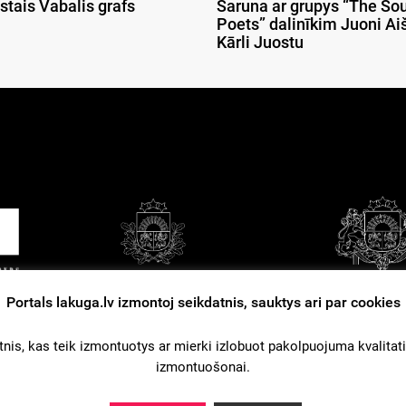
stais Vabalis grafs
Saruna ar grupys “The So
Poets” dalinīkim Juoni Aiš
Kārli Juostu
Portals lakuga.lv izmontoj seikdatnis, sauktys ari par cookies
tuošonys nūsacejumi
Kontakti
Reklama
nis, kas teik izmontuotys ar mierki izlobuot pakolpuojuma kvalitati. L
izmontuošonai.