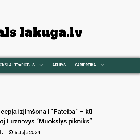
als lakuga.lv
OKSLA I TRADICEJIS
ARHIVS
SABĪDREIBA
 cepļa izjimšona i “Pateiba” – kū
oj Lūznovys “Muokslys pikniks”
lv
5 Juļs 2024