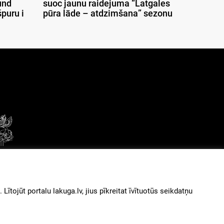
und
suoc jaunu raidejuma “Latgales
puru i
pūra lāde – atdzimšana” sezonu
© 2026
iz augšu
ītojūt portalu lakuga.lv, jius pīkreitat īvītuotūs seikdatņu