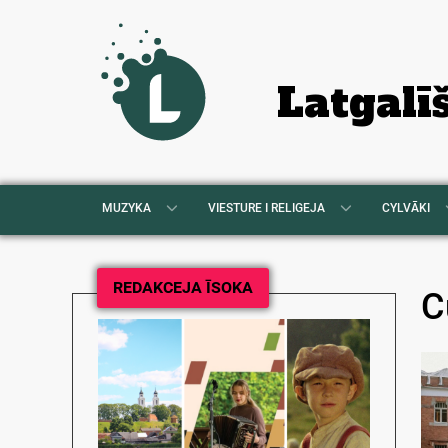
Latgalī
MUZYKA
VIESTURE I RELIGEJA
CYLVĀKI
REDAKCEJA ĪSOKA
C