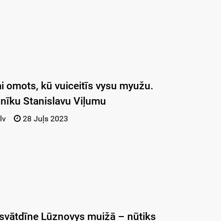
i omots, kū vuiceitīs vysu myužu.
nīku Stanislavu Viļumu
lv
28 Juļs 2023
svātdīne Lūznovys muižā – nūtiks