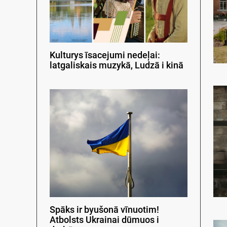
Kulturys īsacejumi nedeļai:
latgaliskais muzykā, Ludzā i kinā
Spāks ir byušonā vīnuotim!
Atbolsts Ukrainai dūmuos i