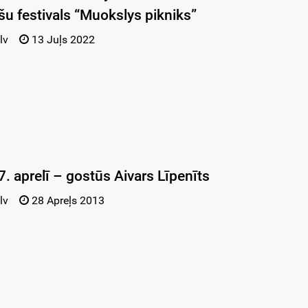
šu festivals “Muokslys pikniks”
lv
13 Juļs 2022
7. aprelī – gostūs Aivars Līpenīts
lv
28 Apreļs 2013