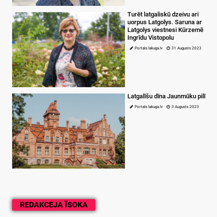
Turēt latgaliskū dzeivu ari
uorpus Latgolys. Saruna ar
Latgolys viestnesi Kūrzemē
Ingrīdu Vistopolu
Portals lakuga.lv
31 Augusts 2023
Latgalīšu dīna Jaunmūku pilī
Portals lakuga.lv
3 Augusts 2023
REDAKCEJA ĪSOKA