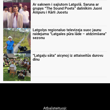
Ar saknem i sajiutom Latgolā. Saruna ar
grupys “The Sound Poets” dalinīkim Juoni
Aišpuru i Kārli Juostu
Latgolys regionaluo televizeja suoc jaunu
raidejuma “Latgales pūra lāde – atdzimšana”
sezonu
“Latgaļu sāta” aicynoj iz attaiseitūs durovu
dīnu
Atbaļsteituoji: