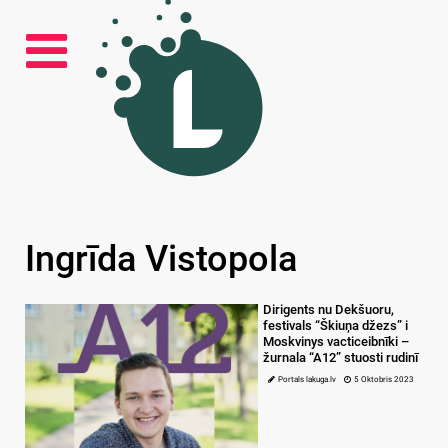
Ingrīda Vistopola
Dirigents nu Dekšuoru,
festivals “Škiuņa džezs” i
Moskvinys vacticeibnīki –
žurnala “A12” stuosti rudinī
Portals lakuga.lv
5 Oktobris 2023