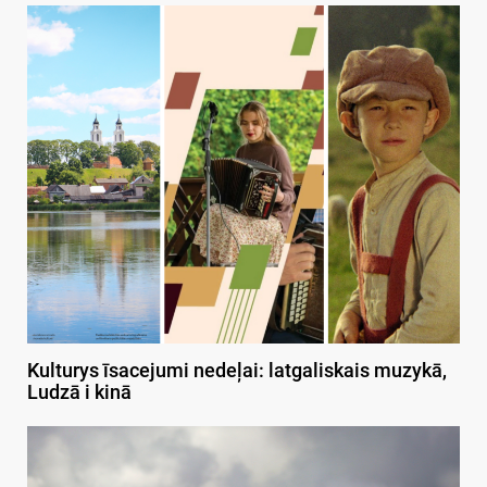
Kulturys īsacejumi nedeļai: latgaliskais muzykā,
Ludzā i kinā