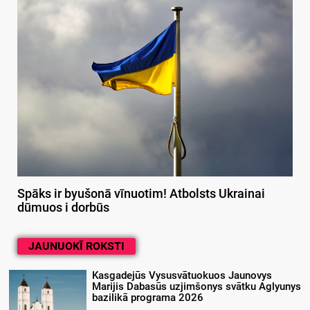
Spāks ir byušonā vīnuotim! Atbolsts Ukrainai
dūmuos i dorbūs
JAUNUOKĪ ROKSTI
Kasgadejūs Vysusvātuokuos Jaunovys
Marijis Dabasūs uzjimšonys svātku Aglyunys
bazilikā programa 2026