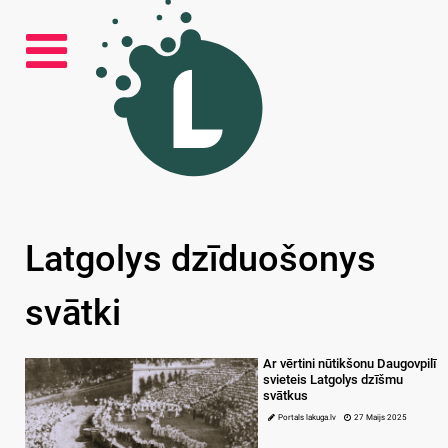
Latgolys dzīduošonys
svātki
Ar vērtini nūtikšonu Daugovpilī
svieteis Latgolys dzīšmu
svātkus
Portals lakuga.lv
27 Maijs 2025