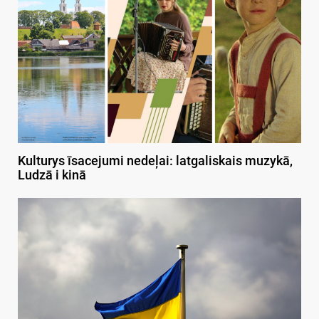
Kulturys īsacejumi nedeļai: latgaliskais muzykā,
Ludzā i kinā