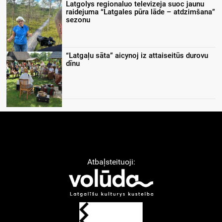
Latgolys regionaluo televizeja suoc jaunu
raidejuma “Latgales pūra lāde – atdzimšana”
sezonu
“Latgaļu sāta” aicynoj iz attaiseitūs durovu
dīnu
Atbaļsteituoji: