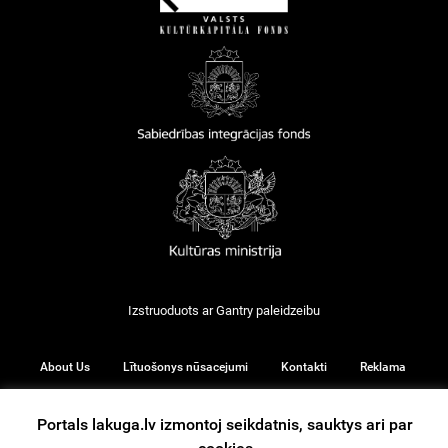
Izstruoduots ar
Gantry
paleidzeibu
About Us
Lītuošonys nūsacejumi
Kontakti
Reklama
Portals lakuga.lv izmontoj seikdatnis, sauktys ari par