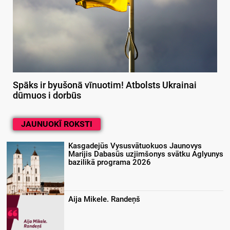
Spāks ir byušonā vīnuotim! Atbolsts Ukrainai
dūmuos i dorbūs
JAUNUOKĪ ROKSTI
Kasgadejūs Vysusvātuokuos Jaunovys
Marijis Dabasūs uzjimšonys svātku Aglyunys
bazilikā programa 2026
Aija Mikele. Randeņš