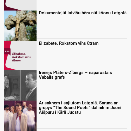
Dokumentejūt latvīšu bēru nūtikšonu Latgolā
Elizabete. Rokstom vīns ūtram
Irenejs Plāters-Zībergs – naparostais
Vabalis grafs
Ar saknem i sajiutom Latgolā. Saruna ar
grupys “The Sound Poets” dalinīkim Juoni
Aišpuru i Kārli Juostu