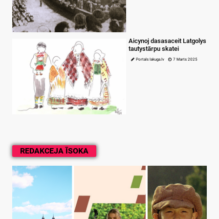
Aicynoj dasasaceit Latgolys
tautystārpu skatei
Portals lakuga.lv
7 Marts 2025
REDAKCEJA ĪSOKA