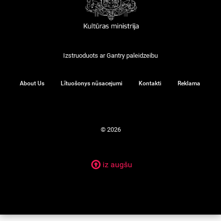
Izstruoduots ar
Gantry
paleidzeibu
About Us
Lītuošonys nūsacejumi
Kontakti
Reklama
© 2026
iz augšu