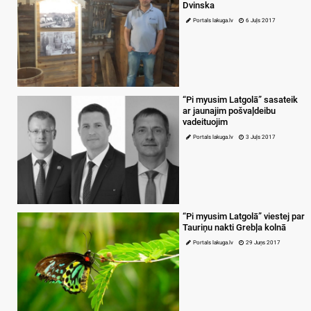
Dvinska
Portals lakuga.lv
6 Juļs 2017
“Pi myusim Latgolā” sasateik
ar jaunajim pošvaļdeibu
vadeituojim
Portals lakuga.lv
3 Juļs 2017
“Pi myusim Latgolā” viestej par
Tauriņu nakti Grebļa kolnā
Portals lakuga.lv
29 Juņs 2017