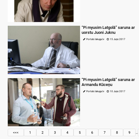
“Pi myusim Latgolā” saruna ar
uorstu Juoni Juknu
Portals lakuga.lv
15 Juņs 2017
“Pi myusim Latgolā” saruna ar
Armandu Kūceņu
Portals lakuga.lv
10 Juņs 2017
<<<
1
2
3
4
5
6
7
8
9
…