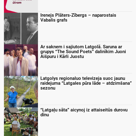
Irenejs Plāters-Zībergs – naparostais
Vabalis grafs
Ar saknem i sajiutom Latgolā. Saruna ar
grupys “The Sound Poets” dalinīkim Juoni
Aišpuru i Kārli Juostu
Latgolys regionaluo televizeja suoc jaunu
raidejuma “Latgales pūra lāde – atdzimšana”
sezonu
“Latgaļu sāta” aicynoj iz attaiseitūs durovu
dīnu