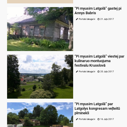
“Pi myusim Latgolā” gastej pi
Annys Babris
Portals lakuga.lv
21 Juļs 2017
“Pi myusim Latgolā” viestej par
kulinaruo montuojuma
festivalu Kruoslovā
Portals lakuga.lv
20 Juļs 2017
“Pi myusim Latgolā” par
Latgolys kongresam veļteitū
pīminekli
Portals lakuga.lv
16 Juļs 2017