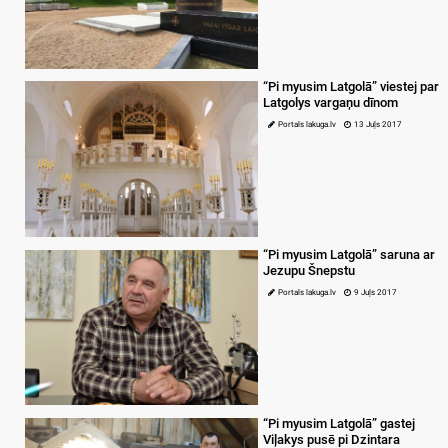
“Pi myusim Latgolā” viestej par
Latgolys vargaņu dīnom
Portals lakuga.lv
13 Juļs 2017
“Pi myusim Latgolā” saruna ar
Jezupu Šnepstu
Portals lakuga.lv
9 Juļs 2017
“Pi myusim Latgolā” gastej
Viļakys pusē pi Dzintara