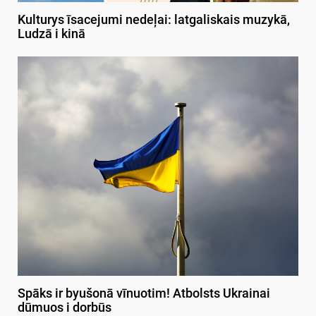
Kulturys īsacejumi nedeļai: latgaliskais muzykā,
Ludzā i kinā
Spāks ir byušonā vīnuotim! Atbolsts Ukrainai
dūmuos i dorbūs