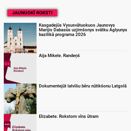
JAUNUOKĪ ROKSTI
Kasgadejūs Vysusvātuokuos Jaunovys
Marijis Dabasūs uzjimšonys svātku Aglyunys
bazilikā programa 2026
Aija Mikele. Randeņš
Dokumentejūt latvīšu bēru nūtikšonu Latgolā
Elizabete. Rokstom vīns ūtram