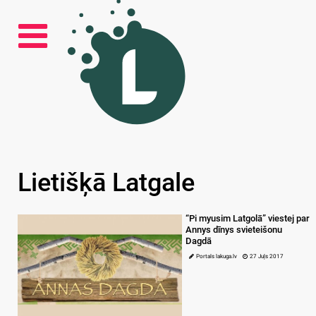
Lietišķā Latgale
“Pi myusim Latgolā” viestej par
Annys dīnys svieteišonu
Dagdā
Portals lakuga.lv
27 Juļs 2017