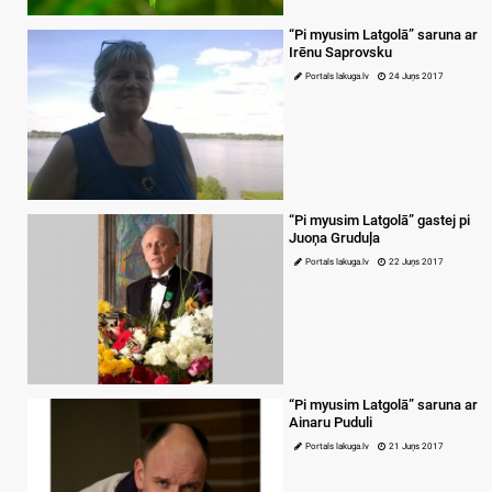
“Pi myusim Latgolā” saruna ar
Irēnu Saprovsku
Portals lakuga.lv
24 Juņs 2017
“Pi myusim Latgolā” gastej pi
Juoņa Gruduļa
Portals lakuga.lv
22 Juņs 2017
“Pi myusim Latgolā” saruna ar
Ainaru Puduli
Portals lakuga.lv
21 Juņs 2017