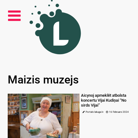
Maizis muzejs
Aicynoj apmeklēt atbolsta
koncertu Vijai Kudiņai “No
sirds Vijai”
Portals lakuga.lv
16 Februars 2024