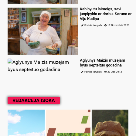
Kab byutu laimeigs, sevi
juopīpylda ar dorbu. Saruna ar
Viju Kudiņu
Portals lakuga.lv
17 Novembris 2023
Aglyunys Maizis muzejam
byus septeituo godadīna
Portals lakuga.lv
23 Juļs 2012
REDAKCEJA ĪSOKA