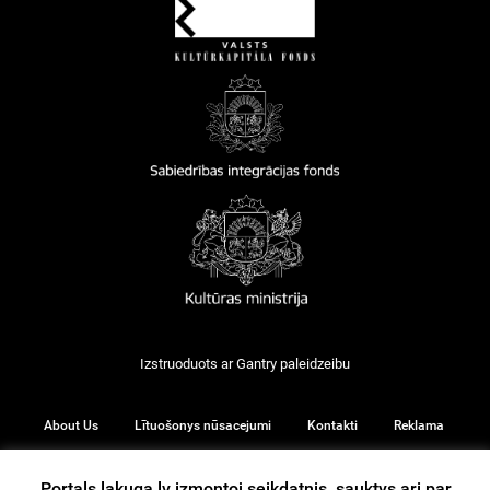
Izstruoduots ar
Gantry
paleidzeibu
About Us
Lītuošonys nūsacejumi
Kontakti
Reklama
Portals lakuga.lv izmontoj seikdatnis, sauktys ari par