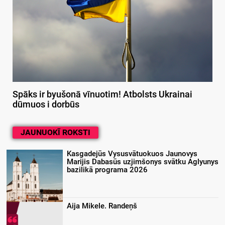
Spāks ir byušonā vīnuotim! Atbolsts Ukrainai
dūmuos i dorbūs
JAUNUOKĪ ROKSTI
Kasgadejūs Vysusvātuokuos Jaunovys
Marijis Dabasūs uzjimšonys svātku Aglyunys
bazilikā programa 2026
Aija Mikele. Randeņš