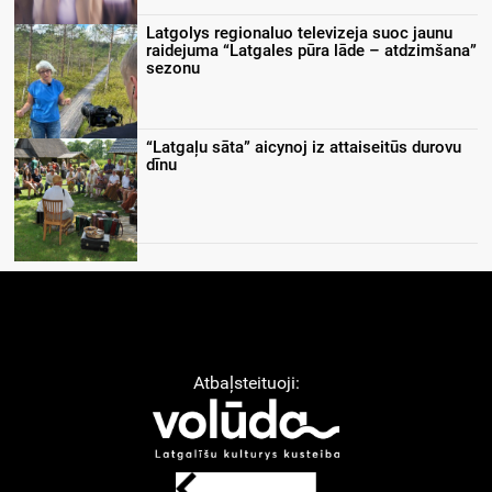
Latgolys regionaluo televizeja suoc jaunu
raidejuma “Latgales pūra lāde – atdzimšana”
sezonu
“Latgaļu sāta” aicynoj iz attaiseitūs durovu
dīnu
Atbaļsteituoji: