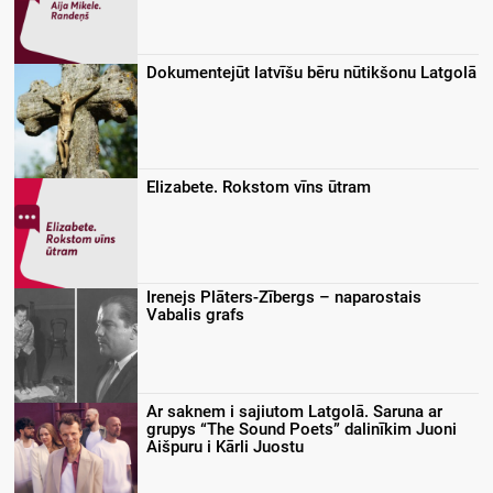
Dokumentejūt latvīšu bēru nūtikšonu Latgolā
Elizabete. Rokstom vīns ūtram
Irenejs Plāters-Zībergs – naparostais
Vabalis grafs
Ar saknem i sajiutom Latgolā. Saruna ar
grupys “The Sound Poets” dalinīkim Juoni
Aišpuru i Kārli Juostu