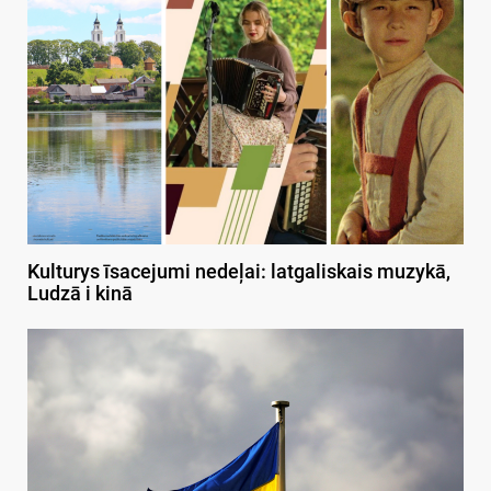
Kulturys īsacejumi nedeļai: latgaliskais muzykā,
Ludzā i kinā