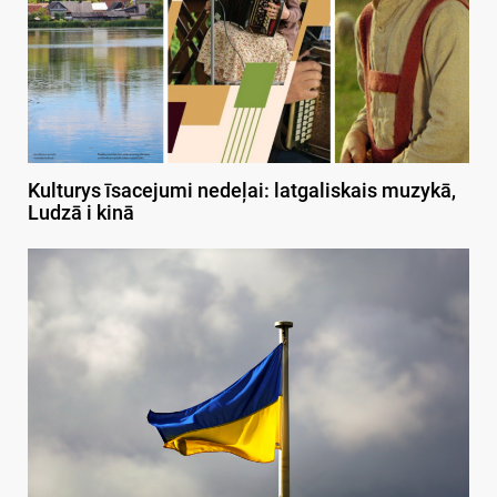
Kulturys īsacejumi nedeļai: latgaliskais muzykā,
Ludzā i kinā