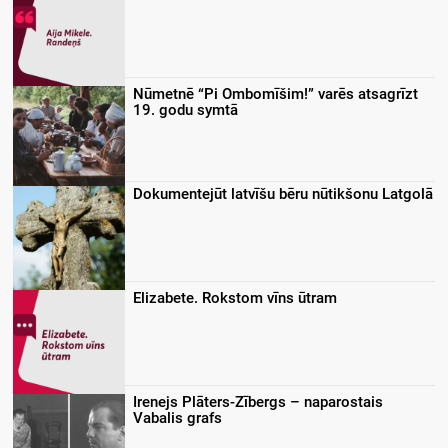
Nūmetnē “Pi Ombomīšim!” varēs atsagrīzt
19. godu symtā
Dokumentejūt latvīšu bēru nūtikšonu Latgolā
Elizabete. Rokstom vīns ūtram
Irenejs Plāters-Zībergs – naparostais
Vabalis grafs