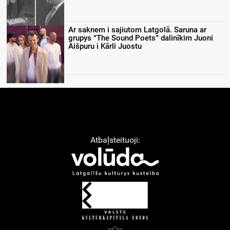
Ar saknem i sajiutom Latgolā. Saruna ar
grupys “The Sound Poets” dalinīkim Juoni
Aišpuru i Kārli Juostu
Atbaļsteituoji: