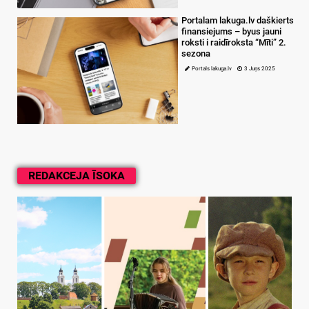
Portalam lakuga.lv daškierts
finansiejums – byus jauni
roksti i raidīroksta “Mīti” 2.
sezona
Portals lakuga.lv
3 Juņs 2025
REDAKCEJA ĪSOKA