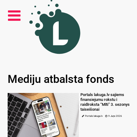
Mediju atbalsta fonds
Portals lakuga.lv sajiems
finansiejumu rokstu i
raidīroksta “Mīti” 3. sezonys
taiseišonai
Portals lakuga.lv
9 Juņs 2026