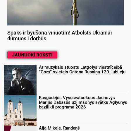
Spāks ir byušonā vīnuotim! Atbolsts Ukrainai
dūmuos i dorbūs
JAUNUOKĪ ROKSTI
Ar muzykalu stuostu Latgolys viestnīceibā
“Gors” svieteis Ontona Rupaiņa 120. jubileju
Kasgadejūs Vysusvātuokuos Jaunovys
Marijis Dabasūs uzjimšonys svātku Aglyunys
bazilikā programa 2026
Aija Mikele. Randeņš