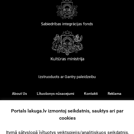
Izstruoduots ar
Gantry
paleidzeibu
About Us
Lītuošonys nūsacejumi
Kontakti
Reklama
Portals lakuga.lv izmontoj seikdatnis, sauktys ari par
cookies
© 2026
Itymā sātyslopā īvītuotys veiktspiejis/analitiskuos seikdatnis,