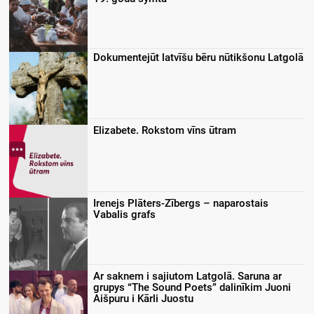
Dokumentejūt latvīšu bēru nūtikšonu Latgolā
Elizabete. Rokstom vīns ūtram
Irenejs Plāters-Zībergs – naparostais
Vabalis grafs
Ar saknem i sajiutom Latgolā. Saruna ar
grupys “The Sound Poets” dalinīkim Juoni
Aišpuru i Kārli Juostu