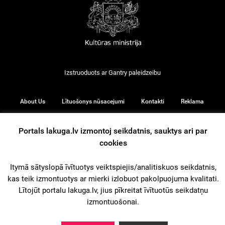
Izstruoduots ar
Gantry
paleidzeibu
About Us
Lītuošonys nūsacejumi
Kontakti
Reklama
Portals lakuga.lv izmontoj seikdatnis, sauktys ari par
cookies
© 2026
Itymā sātyslopā īvītuotys veiktspiejis/analitiskuos seikdatnis,
kas teik izmontuotys ar mierki izlobuot pakolpuojuma kvalitati.
iz augšu
Lītojūt portalu lakuga.lv, jius pīkreitat īvītuotūs seikdatņu
izmontuošonai.