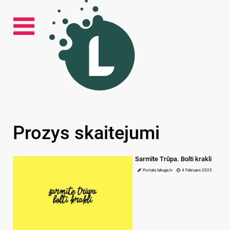
Prozys skaitejumi
Sarmīte Trūpa. Bolti krakli
Portals lakuga.lv
4 Februars 2025