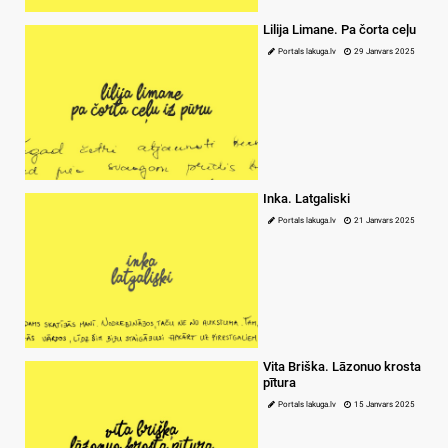
Lilija Limane. Pa čorta ceļu
Portals lakuga.lv
29 Janvars 2025
Inka. Latgaliski
Portals lakuga.lv
21 Janvars 2025
Vita Briška. Lāzonuo krosta
pītura
Portals lakuga.lv
15 Janvars 2025