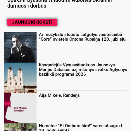
Spāks ir byušonā vīnuotim! Atbolsts Ukrainai
dūmuos i dorbūs
JAUNUOKĪ ROKSTI
Ar muzykalu stuostu Latgolys viestnīceibā
“Gors” svieteis Ontona Rupaiņa 120. jubileju
Kasgadejūs Vysusvātuokuos Jaunovys
Marijis Dabasūs uzjimšonys svātku Aglyunys
bazilikā programa 2026
Aija Mikele. Randeņš
Nūmetnē “Pi Ombomīšim!” varēs atsagrīzt
19. godu symtā