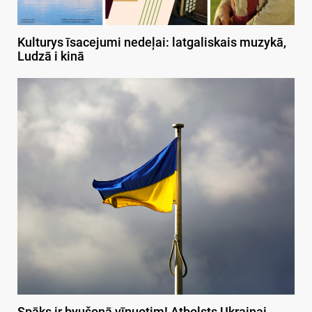
Kulturys īsacejumi nedeļai: latgaliskais muzykā,
Ludzā i kinā