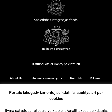
Izstruoduots ar
Gantry
paleidzeibu
About Us
Lītuošonys nūsacejumi
Kontakti
Reklama
Portals lakuga.lv izmontoj seikdatnis, sauktys ari par
cookies
© 2026
Itymā sātyslopā īvītuotys veiktspiejis/analitiskuos seikdatnis,