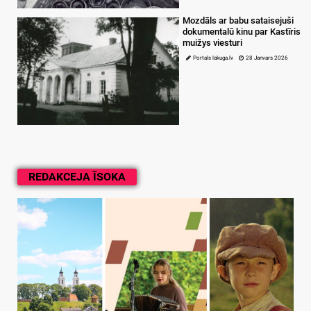
Mozdāls ar babu sataisejuši
dokumentalū kinu par Kastīris
muižys viesturi
Portals lakuga.lv
28 Janvars 2026
REDAKCEJA ĪSOKA