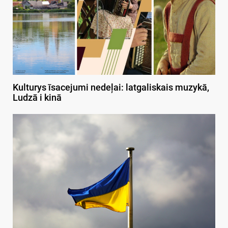
Kulturys īsacejumi nedeļai: latgaliskais muzykā,
Ludzā i kinā