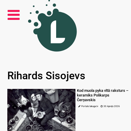
Rihards Sisojevs
Kod muola pyka vītā raksturs –
keramiks Polikarps
Čerņavskis
Portals lakuga.lv
30 Apreļs 2026