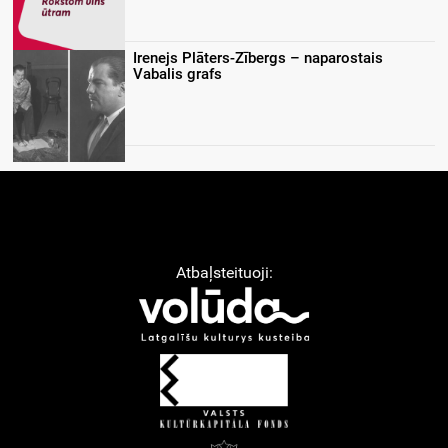
Irenejs Plāters-Zībergs – naparostais
Vabalis grafs
Atbaļsteituoji: