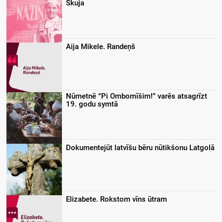
Skuja
Aija Mikele. Randeņš
Nūmetnē “Pi Ombomīšim!” varēs atsagrīzt
19. godu symtā
Dokumentejūt latvīšu bēru nūtikšonu Latgolā
Elizabete. Rokstom vīns ūtram