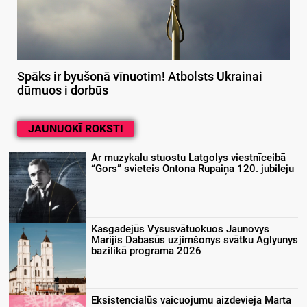
Spāks ir byušonā vīnuotim! Atbolsts Ukrainai
dūmuos i dorbūs
JAUNUOKĪ ROKSTI
Ar muzykalu stuostu Latgolys viestnīceibā
“Gors” svieteis Ontona Rupaiņa 120. jubileju
Kasgadejūs Vysusvātuokuos Jaunovys
Marijis Dabasūs uzjimšonys svātku Aglyunys
bazilikā programa 2026
Eksistencialūs vaicuojumu aizdevieja Marta