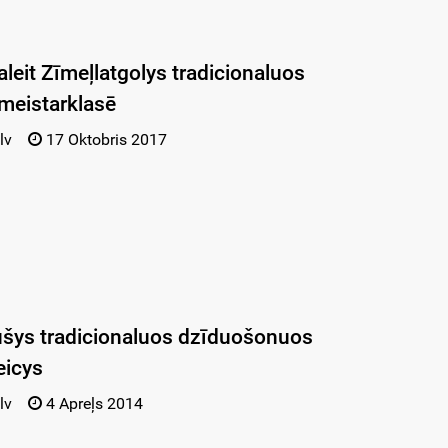
aleit Zīmeļlatgolys tradicionaluos
meistarklasē
lv
17 Oktobris 2017
ušys tradicionaluos dzīduošonuos
eicys
lv
4 Apreļs 2014