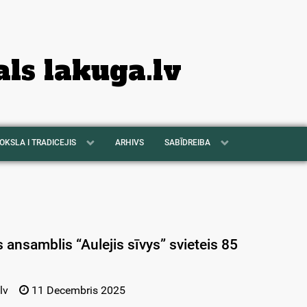
als lakuga.lv
OKSLA I TRADICEJIS
ARHIVS
SABĪDREIBA
 ansamblis “Aulejis sīvys” svieteis 85
lv
11 Decembris 2025