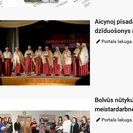
Aicynoj pīsad
dzīduošonys 
Portals lakuga.
Bolvūs nūtyk
meistardarbn
Portals lakuga.