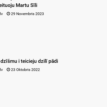
ituoju Martu Sīli
lv
29 Novembris 2023
dzīšmu i teicieju dzilī pādi
lv
23 Oktobris 2022