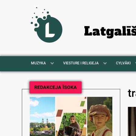
Latgalī
MUZYKA
VIESTURE I RELIGEJA
CYLVĀKI
REDAKCEJA ĪSOKA
t