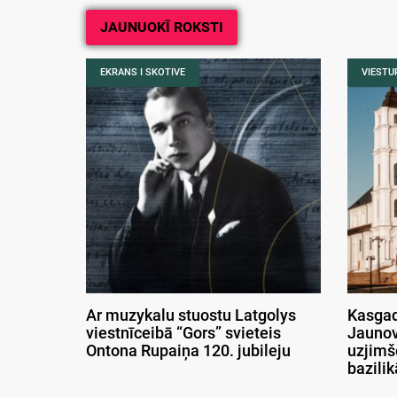
JAUNUOKĪ ROKSTI
EKRANS I SKOTIVE
VIESTUR
Ar muzykalu stuostu Latgolys
Kasgad
viestnīceibā “Gors” svieteis
Jaunov
Ontona Rupaiņa 120. jubileju
uzjimš
bazili