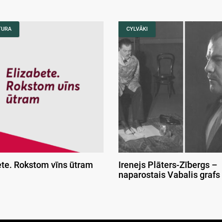
TURA
CYLVĀKI
ete. Rokstom vīns ūtram
Irenejs Plāters-Zībergs –
naparostais Vabalis grafs