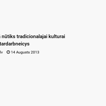
nūtiks tradicionalajai kulturai
stardarbneicys
lv
14 Augusts 2013