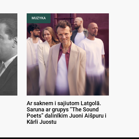
MUZYKA
Ar saknem i sajiutom Latgolā.
Saruna ar grupys “The Sound
Poets” dalinīkim Juoni Aišpuru i
Kārli Juostu