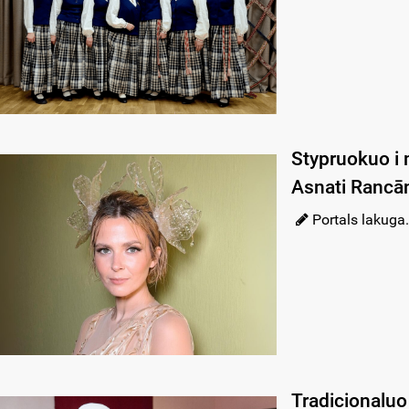
Stypruokuo i 
Asnati Rancā
Portals lakuga.
Tradicionaluo 