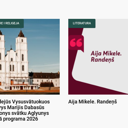
E I RELIGEJA
LITERATURA
ejūs Vysusvātuokuos
Aija Mikele. Randeņš
ys Marijis Dabasūs
onys svātku Aglyunys
kā programa 2026