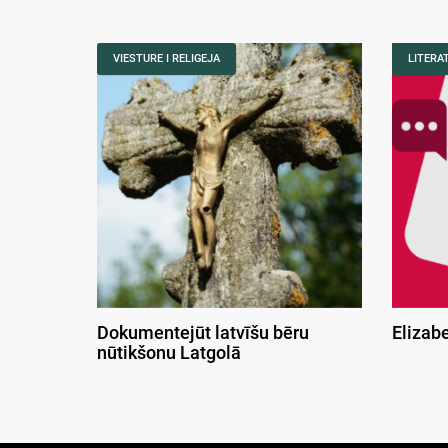
VIESTURE I RELIGEJA
LITERA
Dokumentejūt latvīšu bēru
Elizab
nūtikšonu Latgolā