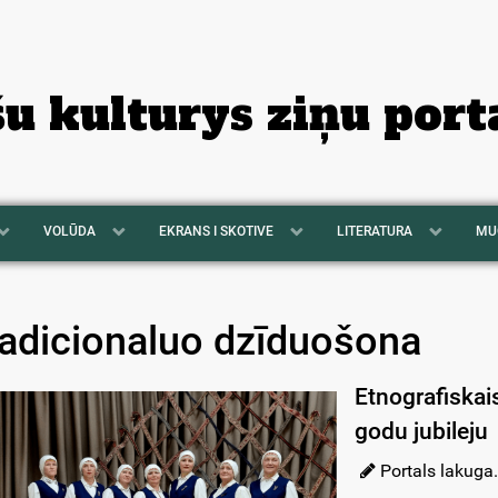
šu kulturys ziņu port
VOLŪDA
EKRANS I SKOTIVE
LITERATURA
MU
radicionaluo dzīduošona
Etnografiskais
godu jubileju
Portals lakuga.