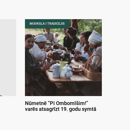
MUOKSLA I TRADICEJIS
Nūmetnē “Pi Ombomīšim!”
varēs atsagrīzt 19. godu symtā