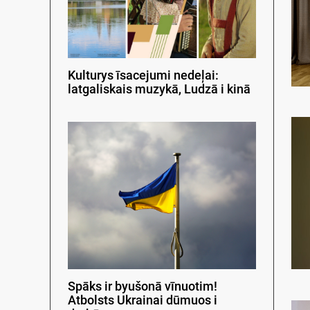
Kulturys īsacejumi nedeļai:
latgaliskais muzykā, Ludzā i kinā
Spāks ir byušonā vīnuotim!
Atbolsts Ukrainai dūmuos i