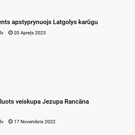
ents apstyprynuojs Latgolys karūgu
lv
20 Apreļs 2023
tkluots veiskupa Jezupa Rancāna
lv
17 Novembris 2022