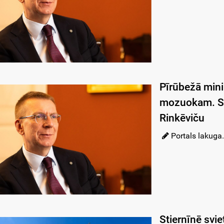
Pīrūbežā min
mozuokam. Sa
Rinkēviču
Portals lakuga.
Stiernīnē svi