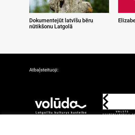
Dokumentejūt latvīšu bēru
Elizab
nūtikšonu Latgolā
Atbaļsteituoji: