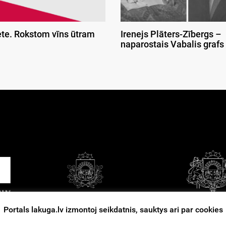
ete. Rokstom vīns ūtram
Irenejs Plāters-Zībergs –
naparostais Vabalis grafs
Portals lakuga.lv izmontoj seikdatnis, sauktys ari par cookies