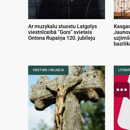
Ar muzykalu stuostu Latgolys
Kasgad
viestnīceibā “Gors” svieteis
Jaunov
Ontona Rupaiņa 120. jubileju
uzjimš
bazili
VIESTURE I RELIGEJA
LITERA