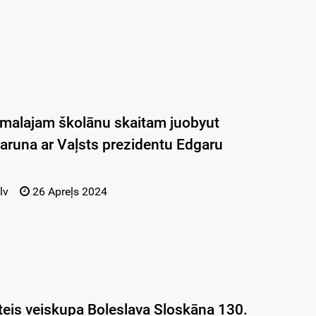
imalajam školānu skaitam juobyut
runa ar Vaļsts prezidentu Edgaru
lv
26 Apreļs 2024
eteis veiskupa Boleslava Sloskāna 130.