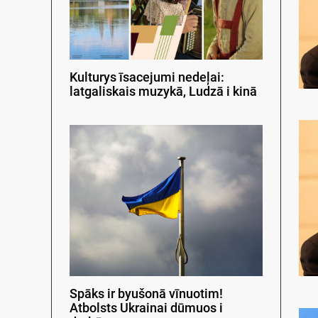
Kulturys īsacejumi nedeļai:
latgaliskais muzykā, Ludzā i kinā
Spāks ir byušonā vīnuotim!
Atbolsts Ukrainai dūmuos i