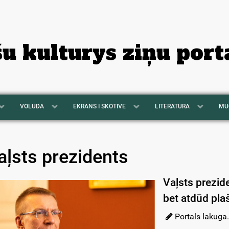
šu kulturys ziņu port
VOLŪDA
EKRANS I SKOTIVE
LITERATURA
MU
aļsts prezidents
Vaļsts prezid
bet atdūd pla
Portals lakuga.