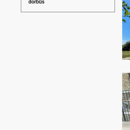
dorbūs