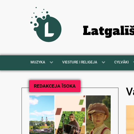
Latgalī
MUZYKA
VIESTURE I RELIGEJA
CYLVĀKI
REDAKCEJA ĪSOKA
V