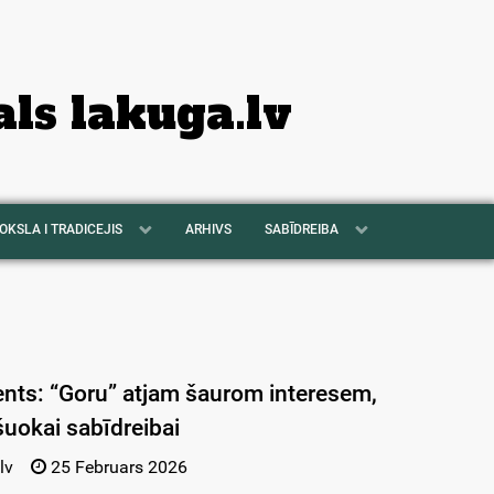
als lakuga.lv
OKSLA I TRADICEJIS
ARHIVS
SABĪDREIBA
ents: “Goru” atjam šaurom interesem,
šuokai sabīdreibai
lv
25 Februars 2026