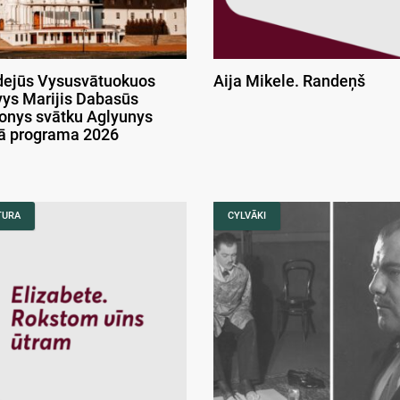
ejūs Vysusvātuokuos
Aija Mikele. Randeņš
ys Marijis Dabasūs
onys svātku Aglyunys
kā programa 2026
TURA
CYLVĀKI