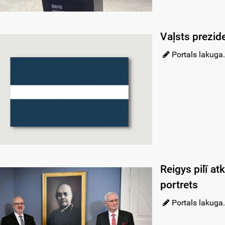
Vaļsts prezid
Portals lakuga.
Reigys pilī a
portrets
Portals lakuga.