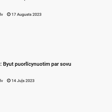
lv
17 Augusts 2023
e: Byut puorlīcynuotim par sovu
lv
14 Juļs 2023