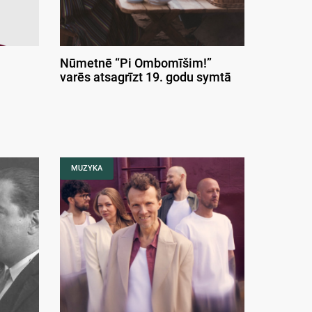
Nūmetnē “Pi Ombomīšim!”
varēs atsagrīzt 19. godu symtā
MUZYKA