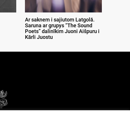
Ar saknem i sajiutom Latgolā.
Saruna ar grupys “The Sound
Poets” dalinīkim Juoni Aišpuru i
Kārli Juostu