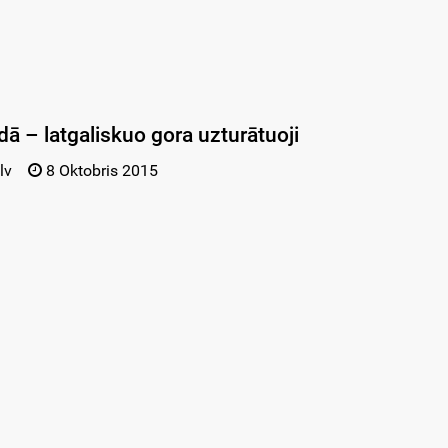
dā – latgaliskuo gora uzturātuoji
lv
8 Oktobris 2015