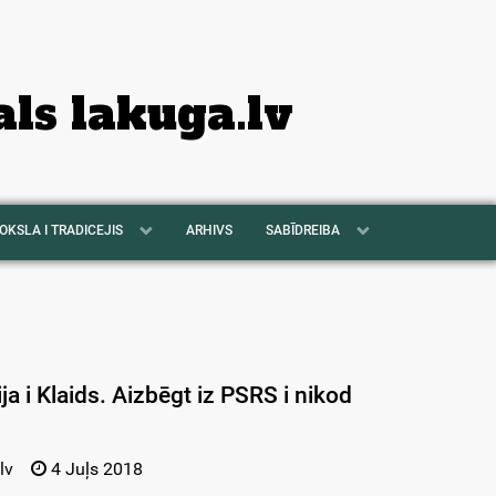
als lakuga.lv
OKSLA I TRADICEJIS
ARHIVS
SABĪDREIBA
a i Klaids. Aizbēgt iz PSRS i nikod
lv
4 Juļs 2018