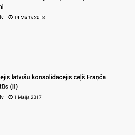
mi
lv
14 Marts 2018
tejis latvīšu konsolidacejis ceļš Fraņča
s (II)
lv
1 Maijs 2017