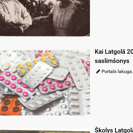
Kai Latgolā 2
saslimšonys
Portals lakuga.
Školys Latgol