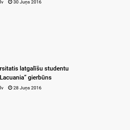
lv
30 Juņs 2016
rsitatis latgalīšu studentu
“Lacuania” gierbūns
lv
28 Juņs 2016