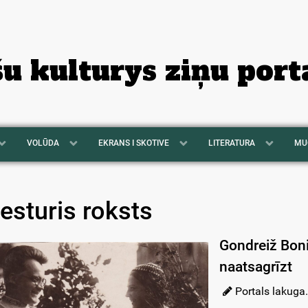
šu kulturys ziņu port
VOLŪDA
EKRANS I SKOTIVE
LITERATURA
MU
iesturis roksts
Gondreiž Bonij
naatsagrīzt
Portals lakuga.