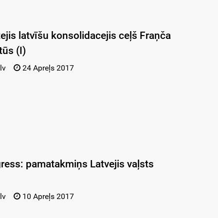
tejis latvīšu konsolidacejis ceļš Fraņča
ūs (I)
lv
24 Apreļs 2017
ress: pamatakmiņs Latvejis vaļsts
lv
10 Apreļs 2017