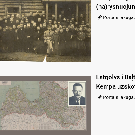
(na)rysnuoju
Portals lakuga.
Latgolys i Baļ
Kempa uzskotū
Portals lakuga.