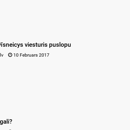
īsneicys viesturis puslopu
lv
10 Februars 2017
gali?