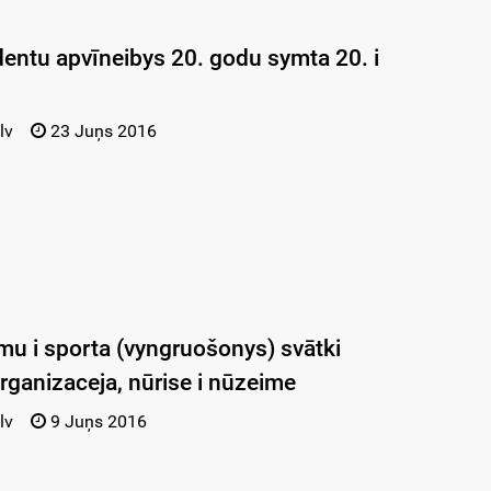
dentu apvīneibys 20. godu symta 20. i
lv
23 Juņs 2016
mu i sporta (vyngruošonys) svātki
rganizaceja, nūrise i nūzeime
lv
9 Juņs 2016