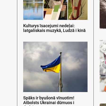
Kulturys īsacejumi nedeļai:
latgaliskais muzykā, Ludzā i kinā
Spāks ir byušonā vīnuotim!
Atbolsts Ukrainai dūmuos i