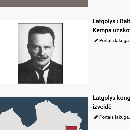
Latgolys i Bal
Kempa uzskot
Portals lakuga.
Latgolys kong
izveidē
Portals lakuga.