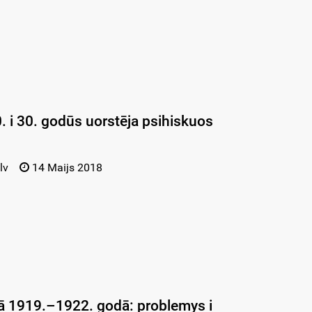
0. i 30. godūs uorstēja psihiskuos
lv
14 Maijs 2018
ā 1919.–1922. godā: problemys i