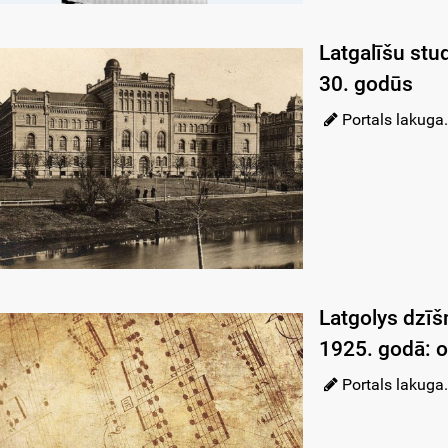
Latgalīšu stu
30. godūs
Portals lakuga.
Latgolys dzīš
1925. godā: o
Portals lakuga.