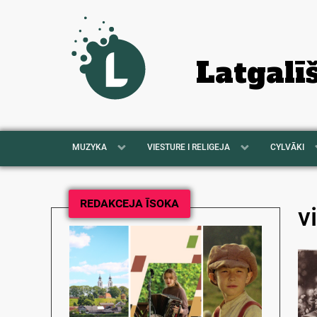
Latgalī
MUZYKA
VIESTURE I RELIGEJA
CYLVĀKI
REDAKCEJA ĪSOKA
v