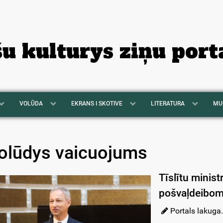
šu kulturys ziņu port
VOLŪDA
EKRANS I SKOTIVE
LITERATURA
MU
olūdys vaicuojums
Tīslītu ministr
pošvaļdeibo
Portals lakuga.