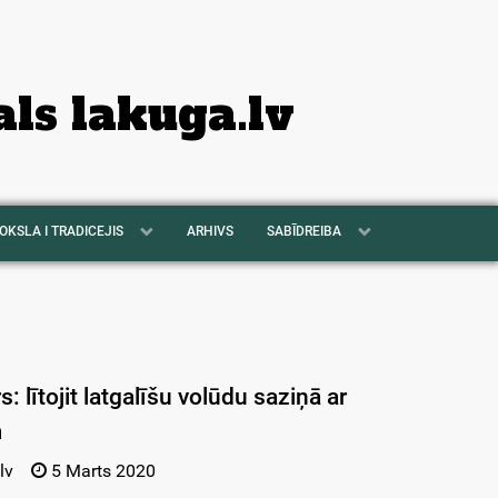
als lakuga.lv
OKSLA I TRADICEJIS
ARHIVS
SABĪDREIBA
s: lītojit latgalīšu volūdu saziņā ar
m
lv
5 Marts 2020