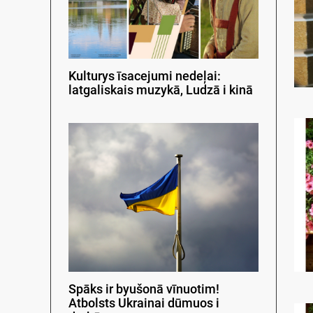
Kulturys īsacejumi nedeļai:
latgaliskais muzykā, Ludzā i kinā
Spāks ir byušonā vīnuotim!
Atbolsts Ukrainai dūmuos i