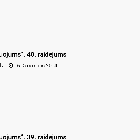
uojums”. 40. raidejums
lv
16 Decembris 2014
uojums”. 39. raidejums