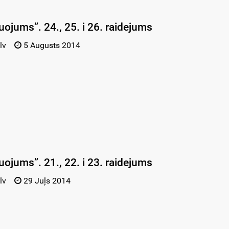
uojums”. 24., 25. i 26. raidejums
lv
5 Augusts 2014
uojums”. 21., 22. i 23. raidejums
lv
29 Juļs 2014