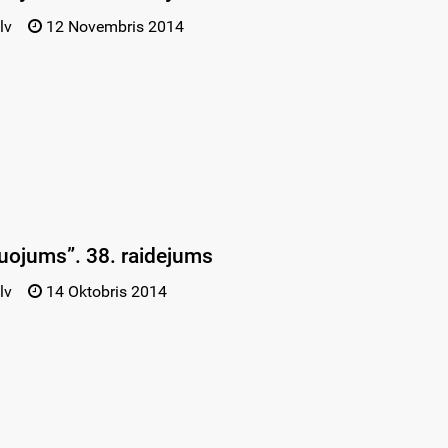
lv
12 Novembris 2014
uojums”. 38. raidejums
lv
14 Oktobris 2014