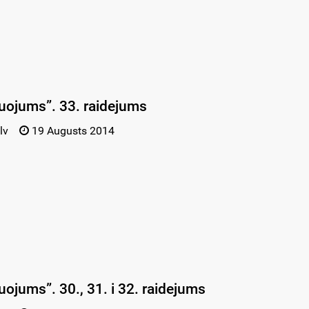
uojums”. 33. raidejums
lv
19 Augusts 2014
uojums”. 30., 31. i 32. raidejums