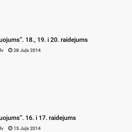
uojums”. 18., 19. i 20. raidejums
lv
28 Juļs 2014
uojums”. 16. i 17. raidejums
lv
15 Juļs 2014