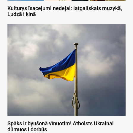
Kulturys īsacejumi nedeļai: latgaliskais muzykā,
Ludzā i kinā
Spāks ir byušonā vīnuotim! Atbolsts Ukrainai
dūmuos i dorbūs