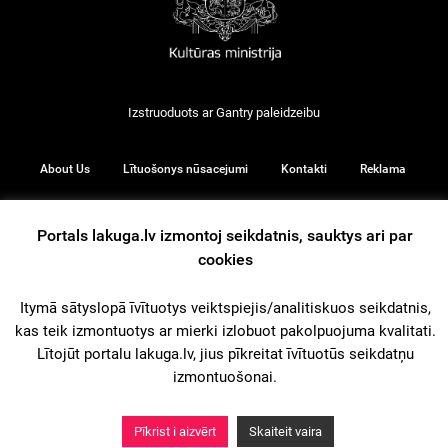
Izstruoduots ar
Gantry
paleidzeibu
About Us
Lītuošonys nūsacejumi
Kontakti
Reklama
Portals lakuga.lv izmontoj seikdatnis, sauktys ari par
cookies
© 2026
Itymā sātyslopā īvītuotys veiktspiejis/analitiskuos seikdatnis,
kas teik izmontuotys ar mierki izlobuot pakolpuojuma kvalitati.
iz augšu
Lītojūt portalu lakuga.lv, jius pīkreitat īvītuotūs seikdatņu
izmontuošonai.
Pīkrist i aizvērt
Skaiteit vaira