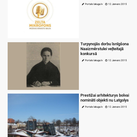
Portals lakuga.lv
12 Janvars 2015
Turpynojās dorbu īsnīgšona
Naaizmērstulei veļteitajā
konkursā
Portals lakuga.lv
12 Janvars 2015
Prestižai arhitekturys bolvai
nomināti objekti nu Latgolys
Portals lakuga.lv
12 Janvars 2015