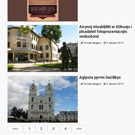
Aicynoj nūsabiļdēt ar Kūkuoju i
pīsadaleit fotoprezentacejis
veiduošonā
Portals lakuga.lv
9 Janvars 2015
Aglyuna pyrms bazilikys
Portals lakuga.lv
9 Janvars 2015
<<<
1
2
3
4
>>>