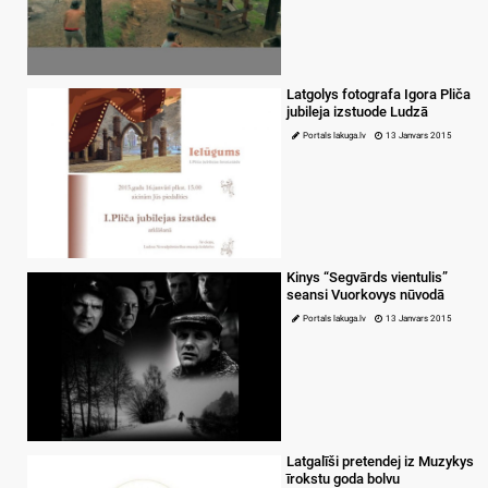
Latgolys fotografa Igora Pliča
jubileja izstuode Ludzā
Portals lakuga.lv
13 Janvars 2015
Kinys “Segvārds vientulis”
seansi Vuorkovys nūvodā
Portals lakuga.lv
13 Janvars 2015
Latgalīši pretendej iz Muzykys
īrokstu goda bolvu