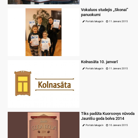
Vokaluos studejis „Skonai”
panuokumi
Portals lakuga.lv
11 Janvars 2015
Kolnasāta 10. janvarī
Portals lakuga.lv
11 Janvars 2015
Tiks padūta Kuorsovys nūvoda
Jaunīšu goda bolva 2014
Portals lakuga.lv
10 Janvars 2015