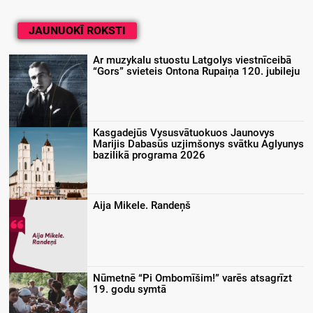
JAUNUOKĪ ROKSTI
Ar muzykalu stuostu Latgolys viestnīceibā
“Gors” svieteis Ontona Rupaiņa 120. jubileju
Kasgadejūs Vysusvātuokuos Jaunovys
Marijis Dabasūs uzjimšonys svātku Aglyunys
bazilikā programa 2026
Aija Mikele. Randeņš
Nūmetnē “Pi Ombomīšim!” varēs atsagrīzt
19. godu symtā