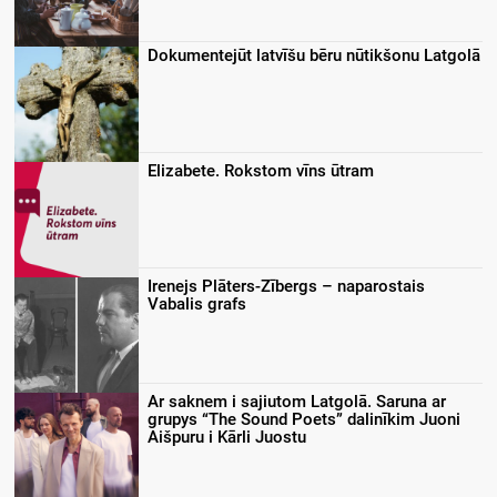
Dokumentejūt latvīšu bēru nūtikšonu Latgolā
Elizabete. Rokstom vīns ūtram
Irenejs Plāters-Zībergs – naparostais
Vabalis grafs
Ar saknem i sajiutom Latgolā. Saruna ar
grupys “The Sound Poets” dalinīkim Juoni
Aišpuru i Kārli Juostu