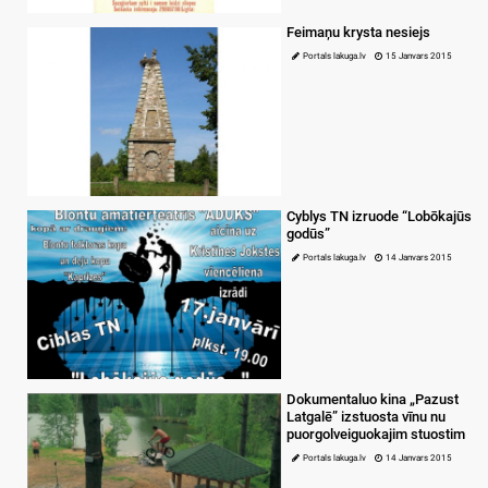
Feimaņu krysta nesiejs
Portals lakuga.lv
15 Janvars 2015
Cyblys TN izruode “Lobōkajūs
godūs”
Portals lakuga.lv
14 Janvars 2015
Dokumentaluo kina „Pazust
Latgalē” izstuosta vīnu nu
puorgolveiguokajim stuostim
Portals lakuga.lv
14 Janvars 2015