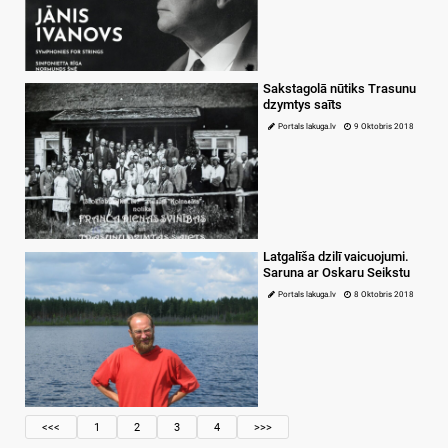
Sakstagolā nūtiks Trasunu
dzymtys saīts
Portals lakuga.lv
9 Oktobris 2018
Latgalīša dzilī vaicuojumi.
Saruna ar Oskaru Seikstu
Portals lakuga.lv
8 Oktobris 2018
<<<
1
2
3
4
>>>