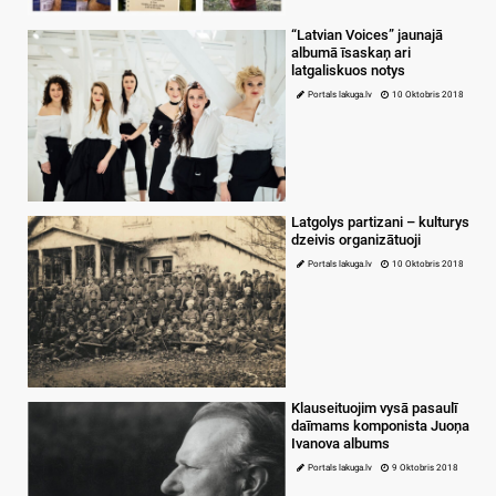
“Latvian Voices” jaunajā
albumā īsaskaņ ari
latgaliskuos notys
Portals lakuga.lv
10 Oktobris 2018
Latgolys partizani – kulturys
dzeivis organizātuoji
Portals lakuga.lv
10 Oktobris 2018
Klauseituojim vysā pasaulī
daīmams komponista Juoņa
Ivanova albums
Portals lakuga.lv
9 Oktobris 2018