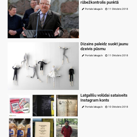
rūbežkontrolis punktā
Portals lakuga.lv
11 Oktobris 2018
Dizains paleidz suokt jaunu
dzeivis pūsmu
Portals lakuga.lv
11 Oktobris 2018
Latgalīšu volūdai sataiseits
Instagram konts
Portals lakuga.lv
10 Oktobris 2018