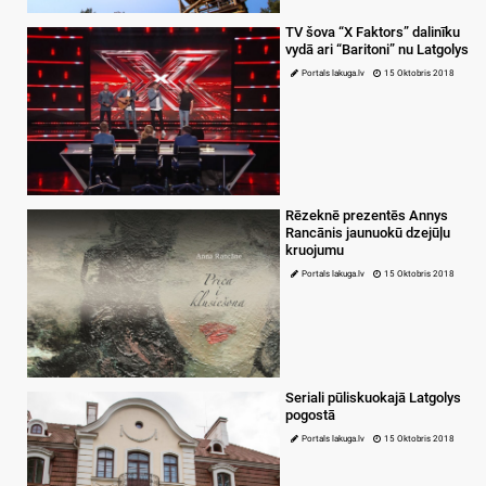
TV šova “X Faktors” dalinīku
vydā ari “Baritoni” nu Latgolys
Portals lakuga.lv
15 Oktobris 2018
Rēzeknē prezentēs Annys
Rancānis jaunuokū dzejūļu
kruojumu
Portals lakuga.lv
15 Oktobris 2018
Seriali pūliskuokajā Latgolys
pogostā
Portals lakuga.lv
15 Oktobris 2018