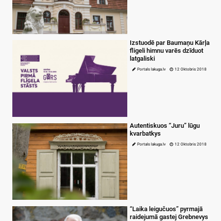
Izstuodē par Baumaņu Kārļa
fligeli himnu varēs dzīduot
latgaliski
Portals lakuga.lv
12 Oktobris 2018
Autentiskuos “Juru” lūgu
kvarbatkys
Portals lakuga.lv
12 Oktobris 2018
“Laika leigučuos” pyrmajā
raidejumā gastej Grebnevys