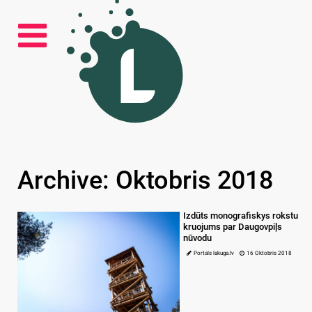
Archive: Oktobris 2018
Izdūts monografiskys rokstu
kruojums par Daugovpiļs
nūvodu
Portals lakuga.lv
16 Oktobris 2018