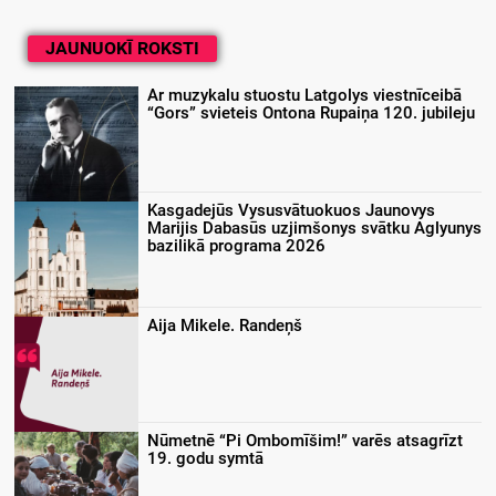
JAUNUOKĪ ROKSTI
Ar muzykalu stuostu Latgolys viestnīceibā
“Gors” svieteis Ontona Rupaiņa 120. jubileju
Kasgadejūs Vysusvātuokuos Jaunovys
Marijis Dabasūs uzjimšonys svātku Aglyunys
bazilikā programa 2026
Aija Mikele. Randeņš
Nūmetnē “Pi Ombomīšim!” varēs atsagrīzt
19. godu symtā