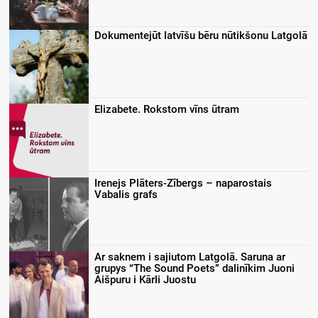
Dokumentejūt latvīšu bēru nūtikšonu Latgolā
Elizabete. Rokstom vīns ūtram
Irenejs Plāters-Zībergs – naparostais
Vabalis grafs
Ar saknem i sajiutom Latgolā. Saruna ar
grupys “The Sound Poets” dalinīkim Juoni
Aišpuru i Kārli Juostu