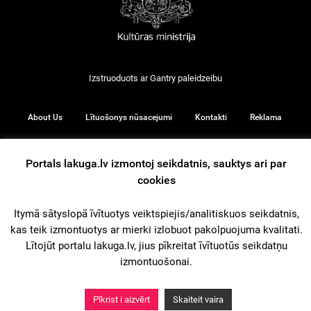
Izstruoduots ar
Gantry
paleidzeibu
About Us
Lītuošonys nūsacejumi
Kontakti
Reklama
Portals lakuga.lv izmontoj seikdatnis, sauktys ari par
cookies
© 2026
Itymā sātyslopā īvītuotys veiktspiejis/analitiskuos seikdatnis,
kas teik izmontuotys ar mierki izlobuot pakolpuojuma kvalitati.
iz augšu
Lītojūt portalu lakuga.lv, jius pīkreitat īvītuotūs seikdatņu
izmontuošonai.
Pīkrist i aizvērt
Skaiteit vaira