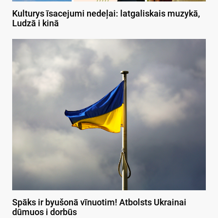
Kulturys īsacejumi nedeļai: latgaliskais muzykā,
Ludzā i kinā
Spāks ir byušonā vīnuotim! Atbolsts Ukrainai
dūmuos i dorbūs