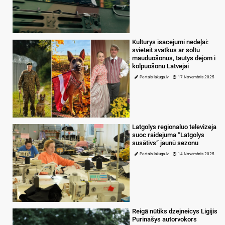
Kulturys īsacejumi nedeļai:
svieteit svātkus ar soltū
mauduošonūs, tautys dejom i
kolpuošonu Latvejai
Portals lakuga.lv
17 Novembris 2025
Latgolys regionaluo televizeja
suoc raidejuma “Latgolys
susātivs” jaunū sezonu
Portals lakuga.lv
14 Novembris 2025
Reigā nūtiks dzejneicys Ligijis
Purinašys autorvokors