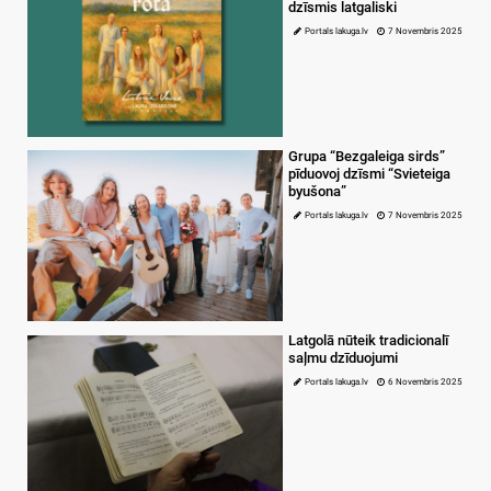
dzīsmis latgaliski
Portals lakuga.lv
7 Novembris 2025
Grupa “Bezgaleiga sirds”
pīduovoj dzīsmi “Svieteiga
byušona”
Portals lakuga.lv
7 Novembris 2025
Latgolā nūteik tradicionalī
saļmu dzīduojumi
Portals lakuga.lv
6 Novembris 2025