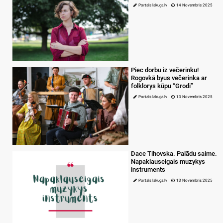
Portals lakuga.lv
14 Novembris 2025
Piec dorbu iz večerinku!
Rogovkā byus večerinka ar
folklorys kūpu “Grodi”
Portals lakuga.lv
13 Novembris 2025
Dace Tihovska. Palādu saime.
Napaklauseigais muzykys
instruments
Portals lakuga.lv
13 Novembris 2025