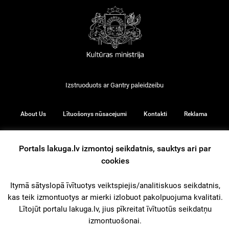
Izstruoduots ar
Gantry
paleidzeibu
About Us
Lītuošonys nūsacejumi
Kontakti
Reklama
Portals lakuga.lv izmontoj seikdatnis, sauktys ari par
cookies
© 2026
Itymā sātyslopā īvītuotys veiktspiejis/analitiskuos seikdatnis,
kas teik izmontuotys ar mierki izlobuot pakolpuojuma kvalitati.
iz augšu
Lītojūt portalu lakuga.lv, jius pīkreitat īvītuotūs seikdatņu
izmontuošonai.