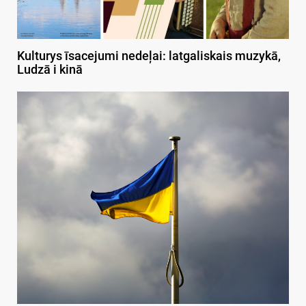
Kulturys īsacejumi nedeļai: latgaliskais muzykā,
Ludzā i kinā