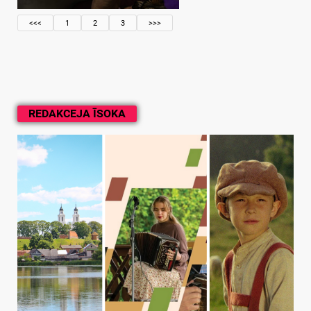
<<<
1
2
3
>>>
REDAKCEJA ĪSOKA