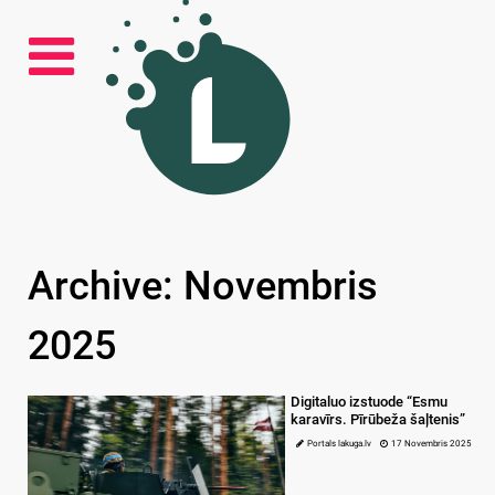
Archive: Novembris
2025
Digitaluo izstuode “Esmu
karavīrs. Pīrūbeža šaļtenis”
Portals lakuga.lv
17 Novembris 2025