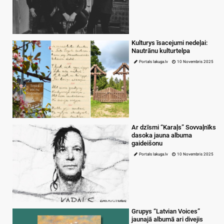
Kulturys īsacejumi nedeļai:
Nautrānu kulturtelpa
Portals lakuga.lv
10 Novembris 2025
Ar dzīsmi “Karaļs” Sovvaļnīks
dasoka jauna albuma
gaideišonu
Portals lakuga.lv
10 Novembris 2025
Grupys “Latvian Voices”
jaunajā albumā ari divejis