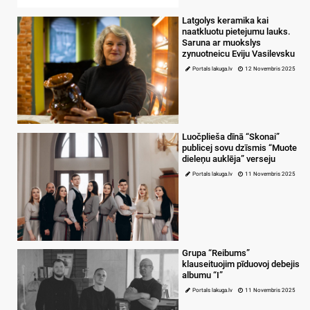
Latgolys keramika kai
naatkluotu pietejumu lauks.
Saruna ar muokslys
zynuotneicu Eviju Vasilevsku
Portals lakuga.lv
12 Novembris 2025
Luočplieša dīnā “Skonai”
publicej sovu dzīsmis “Muote
dieleņu auklēja” verseju
Portals lakuga.lv
11 Novembris 2025
Grupa “Reibums”
klauseituojim pīduovoj debejis
albumu “I”
Portals lakuga.lv
11 Novembris 2025