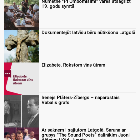
Nūmetnē “Pi Ombomīšim!” varēs atsagrīzt
19. godu symtā
Dokumentejūt latvīšu bēru nūtikšonu Latgolā
Elizabete. Rokstom vīns ūtram
Irenejs Plāters-Zībergs – naparostais
Vabalis grafs
Ar saknem i sajiutom Latgolā. Saruna ar
grupys “The Sound Poets” dalinīkim Juoni
Aišpuru i Kārli Juostu