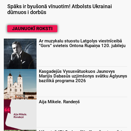
Spāks ir byušonā vīnuotim! Atbolsts Ukrainai
dūmuos i dorbūs
JAUNUOKĪ ROKSTI
Ar muzykalu stuostu Latgolys viestnīceibā
“Gors” svieteis Ontona Rupaiņa 120. jubileju
Kasgadejūs Vysusvātuokuos Jaunovys
Marijis Dabasūs uzjimšonys svātku Aglyunys
bazilikā programa 2026
Aija Mikele. Randeņš