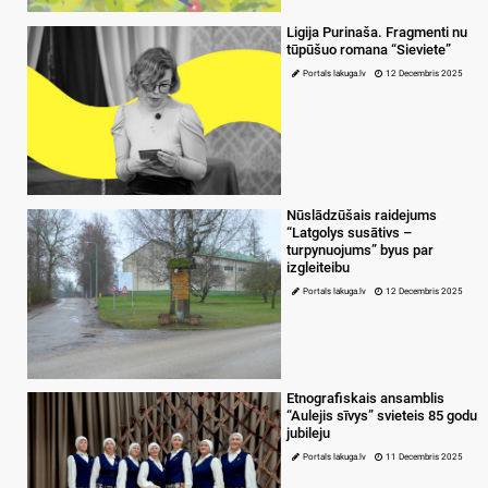
Ligija Purinaša. Fragmenti nu
tūpūšuo romana “Sieviete”
Portals lakuga.lv
12 Decembris 2025
Nūslādzūšais raidejums
“Latgolys susātivs –
turpynuojums” byus par
izgleiteibu
Portals lakuga.lv
12 Decembris 2025
Etnografiskais ansamblis
“Aulejis sīvys” svieteis 85 godu
jubileju
Portals lakuga.lv
11 Decembris 2025