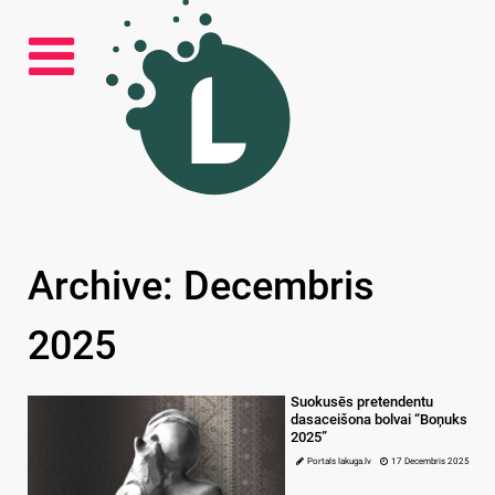
Archive: Decembris
2025
Suokusēs pretendentu
dasaceišona bolvai “Boņuks
2025”
Portals lakuga.lv
17 Decembris 2025