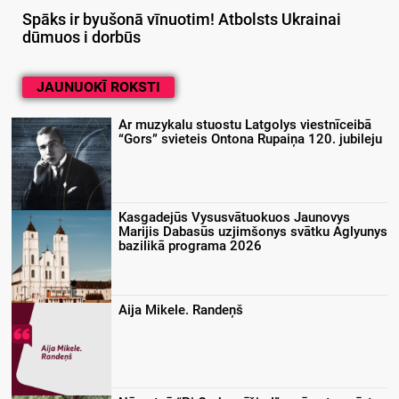
Spāks ir byušonā vīnuotim! Atbolsts Ukrainai
dūmuos i dorbūs
JAUNUOKĪ ROKSTI
Ar muzykalu stuostu Latgolys viestnīceibā
“Gors” svieteis Ontona Rupaiņa 120. jubileju
Kasgadejūs Vysusvātuokuos Jaunovys
Marijis Dabasūs uzjimšonys svātku Aglyunys
bazilikā programa 2026
Aija Mikele. Randeņš