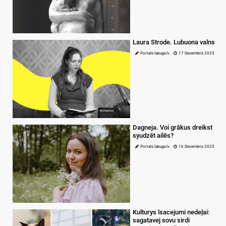
Laura Strode. Lubuona valns
Portals lakuga.lv
17 Decembris 2025
Dagneja. Voi grākus dreikst
syudzēt ailēs?
Portals lakuga.lv
16 Decembris 2025
Kulturys īsacejumi nedeļai:
sagatavej sovu sirdi