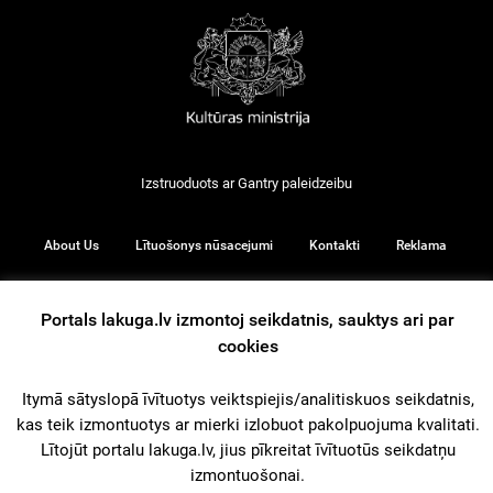
Izstruoduots ar
Gantry
paleidzeibu
About Us
Lītuošonys nūsacejumi
Kontakti
Reklama
Portals lakuga.lv izmontoj seikdatnis, sauktys ari par
cookies
© 2026
Itymā sātyslopā īvītuotys veiktspiejis/analitiskuos seikdatnis,
kas teik izmontuotys ar mierki izlobuot pakolpuojuma kvalitati.
iz augšu
Lītojūt portalu lakuga.lv, jius pīkreitat īvītuotūs seikdatņu
izmontuošonai.