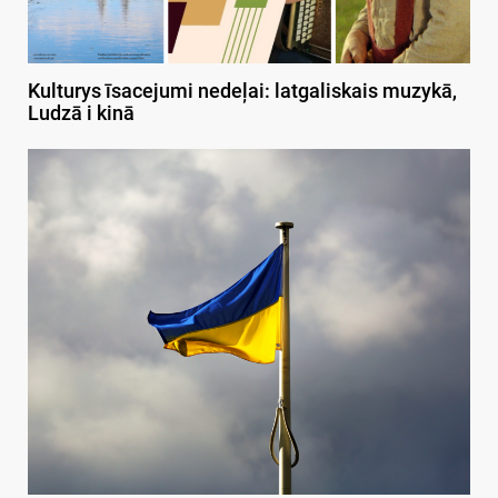
Kulturys īsacejumi nedeļai: latgaliskais muzykā,
Ludzā i kinā