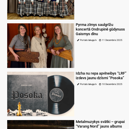
Pyrma zīmys saulgrīžu
koncertā Ondrupinē gūdynuos
Gaismys dīnu
Portals lakuga.lv
11 Decembris 2025
Idzha nu repa apvīneibys “LRF”
izdevs jaunu dzīsmi “Posoka”
Portals lakuga.lv
10 Decembris 2025
Metalmuzykys svātki – grupai
“Varang Nord” jauns albums