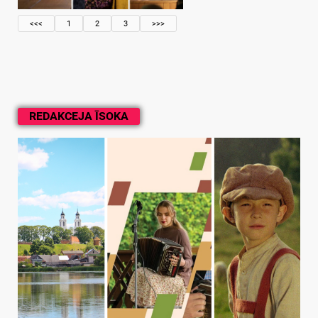
<<<
1
2
3
>>>
REDAKCEJA ĪSOKA