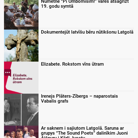
Nūmetnē “Pi Ombomīšim!” varēs atsagrīzt
19. godu symtā
Dokumentejūt latvīšu bēru nūtikšonu Latgolā
Elizabete. Rokstom vīns ūtram
Irenejs Plāters-Zībergs – naparostais
Vabalis grafs
Ar saknem i sajiutom Latgolā. Saruna ar
grupys “The Sound Poets” dalinīkim Juoni
Aišpuru i Kārli Juostu