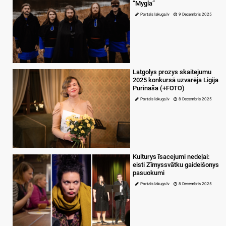
“Mygla”
Portals lakuga.lv
9 Decembris 2025
Latgolys prozys skaitejumu
2025 konkursā uzvarēja Ligija
Purinaša (+FOTO)
Portals lakuga.lv
8 Decembris 2025
Kulturys īsacejumi nedeļai:
eisti Zīmyssvātku gaideišonys
pasuokumi
Portals lakuga.lv
8 Decembris 2025