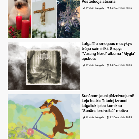
Pesteituoja atīšonai
Portals lakuga.lv
15 Decembris 2025
Latgalīšu smoguos muzykys
trūņa saiminīki. Grupys
“Varang Nord” albuma “Mygla”
apskots
Portals lakuga.lv
15 Decembris 2025
Sunānam jauni pīdzeivuojumi!
Leļu teatris īstudej izruodi
latgaliski piec komiksa
“Sunāns breiveibā” motivu
Portals lakuga.lv
12 Decembris 2025