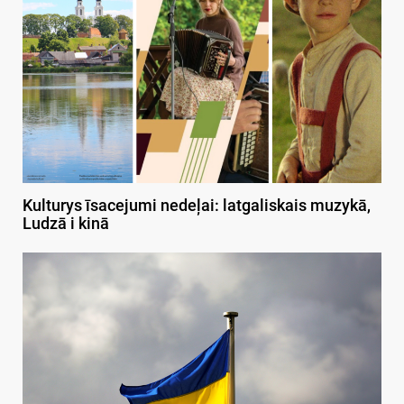
Kulturys īsacejumi nedeļai: latgaliskais muzykā,
Ludzā i kinā