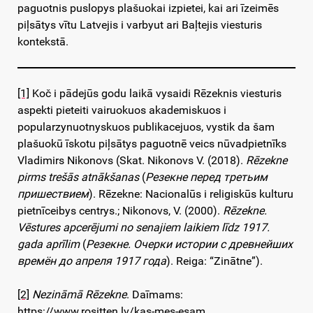
paguotnis puslopys plašuokai izpietei, kai ari īzeimēs
piļsātys vītu Latvejis i varbyut ari Baļtejis viesturis
kontekstā.
[1]
Koč i pādejūs godu laikā vysaidi Rēzeknis viesturis
aspekti pieteiti vairuokuos akademiskuos i
popularzynuotnyskuos publikacejuos, vystik da šam
plašuokū īskotu piļsātys paguotnē veics nūvadpietnīks
Vladimirs Nikonovs (Skat. Nikonovs V. (2018).
Rēzekne
pirms trešās atnākšanas
(
Резекне перед третьим
пришествием
). Rēzekne: Nacionalūs i religiskūs kulturu
pietnīceibys centrys.; Nikonovs, V. (2000).
Rēzekne.
Vēstures apcerējumi no senajiem laikiem līdz 1917.
gada aprīlim
(
Резекне. Очерки истории с древнейших
времён до апреля 1917 года
). Reiga: “Zinātne”).
[2]
Nezināmā Rēzekne
. Daīmams:
https://www.rositten.lv/kas-mes-esam