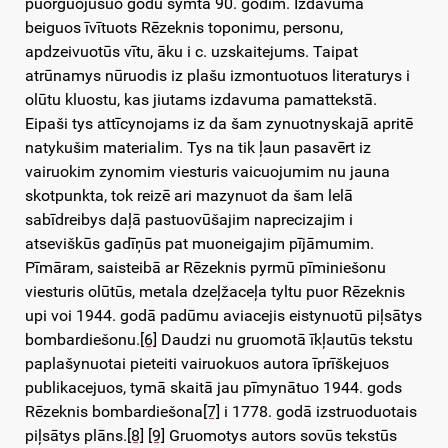
puorguojušuo godu symta 90. godim. Izdavuma
beiguos īvītuots Rēzeknis toponimu, personu,
apdzeivuotūs vītu, āku i c. uzskaitejums. Taipat
atrūnamys nūruodis iz plašu izmontuotuos literaturys i
olūtu kluostu, kas jiutams izdavuma pamattekstā.
Eipaši tys attīcynojams iz da šam zynuotnyskajā apritē
natykušim materialim. Tys na tik ļaun pasavērt iz
vairuokim zynomim viesturis vaicuojumim nu jauna
skotpunkta, tok reizē ari mazynuot da šam lelā
sabīdreibys daļā pastuovūšajim naprecizajim i
atseviškūs gadīņūs pat muoneigajim pījāmumim.
Pīmāram, saisteibā ar Rēzeknis pyrmū pīminiešonu
viesturis olūtūs, metala dzeļžaceļa tyltu puor Rēzeknis
upi voi 1944. godā padūmu aviacejis eistynuotū piļsātys
bombardiešonu.
[6]
Daudzi nu gruomotā īkļautūs tekstu
paplašynuotai pieteiti vairuokuos autora īprīškejuos
publikacejuos, tymā skaitā jau pīmynātuo 1944. gods
Rēzeknis bombardiešona
[7]
i 1778. godā izstruoduotais
piļsātys plāns.
[8]
[9]
Gruomotys autors sovūs tekstūs