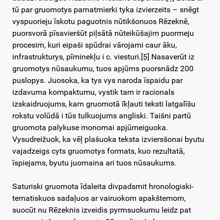
tū par gruomotys pamatmierki tyka izvierzeits – snēgt
vyspuorieju īskotu paguotnis nūtikšonuos Rēzeknē,
puorsvorā pīsavieršūt piļsātā nūteikūšajim puormeju
procesim, kuri eipaši spūdrai vārojami caur āku,
infrastrukturys, pīminekļu i c. viesturi.
[5]
Nasaverūt iz
gruomotys nūsaukumu, tuos apjūms puorsnādz 200
puslopys. Juosoka, ka tys vys naroda īspaidu par
izdavuma kompaktumu, vystik tam ir racionals
izskaidruojums, kam gruomotā īkļauti teksti latgalīšu
rokstu volūdā i tūs tulkuojums angliski. Taišni partū
gruomota palykuse monomai apjūmeiguoka.
Vysudreižuok, ka vēļ plašuoka teksta izviersšonai byutu
vajadzeigs cyts gruomotys formats, kuo rezultatā,
īspiejams, byutu juomaina ari tuos nūsaukums.
Saturiski gruomota īdaleita divpadsmit hronologiski-
tematiskuos sadaļuos ar vairuokom apakštemom,
suocūt nu Rēzeknis izveidis pyrmsuokumu leidz pat