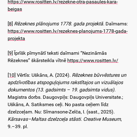
https://www.rositten.lv/rezekne-otra-pasaules-kara-
beigas
[8]
Rēzeknes plānojums 1778. gada projektā.
Daīmams:
https://www.rositten.lv/rezeknes-planojums-1778-gada-
projekta
[9]
Īprīšk pīmynātī teksti daīmami “Nezināmās
Rēzeknes” škārsteikla vītnē
https://www.rositten.lv/
[10]
Vērtīs: Uškāns, A. (2024).
Rēzeknes būvvēstures un
apdzīvotības atspoguļojums rakstītajos un vizuālajos
dokumentos (13. gadsimts – 19. gadsimta vidus)
.
Magistra dorbs. Daugovpiļs: Daugovpiļs Universitate.;
Uškāns, A. Satiksmes ceļi. No pasta ceļiem līdz
dzelzceļam. Nu: Sīmansone-Zelča, I. (sast., 2025).
Kārsavas–Maltas dzelzceļa stāsti. Creative Museum
,
9.–39. pl.