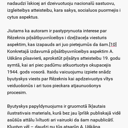
nadaudzi īskicej ari dzeivuotuoju nacionalū sastuovu,
izgleiteibys atteisteibu, kara sakys, socialuos puormejis i
cytus aspektus.
Jiutams ka autoram ir pastyprynuota interese par
Rēzeknis piļsātbyuvnīceibys i dzeļžaceļa viesturis
aspektim, kas izapauds ari juo pietejumūs da šam.
[10]
Konkretajā izdavumā piļsātbyuvnīceibys aspektim A.
Uškāns pīsavierš, aprokstūt piļsātys atteisteibu 19. godu
symtā, kai ari piec padūmu atkuortuotys okupacejis
1944. gods vosorā. Itaidu vaicuojumu izpiete snādz
byutyskys viests par Rēzeknis kai apdzeivuotys vītys
veiduošonūs i ari tuos pieckara atjaunuošonys
procesim.
Byutyskys papyldynuojums ir gruomotā īkļautais
ilustrativais materials, kurā bez jau īprīšk publiskajā vidē
asūšūs attālu īvītuoti ari vairuoki da šam napublicātī.
Kluotyn vēļ – daudzi nu tūs atsarūn A. Uškāna