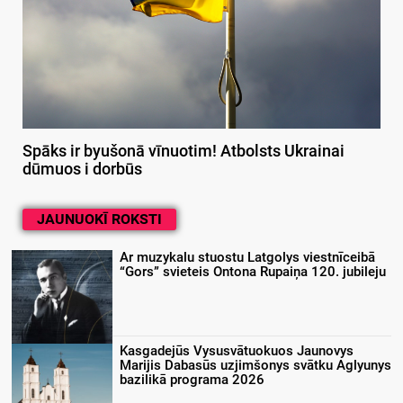
Spāks ir byušonā vīnuotim! Atbolsts Ukrainai
dūmuos i dorbūs
JAUNUOKĪ ROKSTI
Ar muzykalu stuostu Latgolys viestnīceibā
“Gors” svieteis Ontona Rupaiņa 120. jubileju
Kasgadejūs Vysusvātuokuos Jaunovys
Marijis Dabasūs uzjimšonys svātku Aglyunys
bazilikā programa 2026