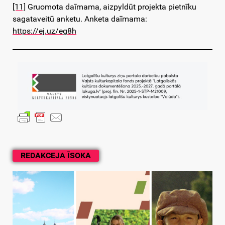
[11]
Gruomota daīmama, aizpyldūt projekta pietnīku
sagataveitū anketu. Anketa daīmama:
https://ej.uz/eg8h
REDAKCEJA ĪSOKA