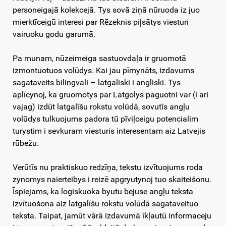
personeigajā kolekcejā. Tys sovā ziņā nūruoda iz juo
mierktīceigū interesi par Rēzeknis piļsātys viesturi
vairuoku godu garumā.
Pa munam, nūzeimeiga sastuovdaļa ir gruomotā
izmontuotuos volūdys. Kai jau pīmynāts, izdavums
sagataveits bilingvali – latgaliski i angliski. Tys
aplīcynoj, ka gruomotys par Latgolys paguotni var (i ari
vajag) izdūt latgalīšu rokstu volūdā, sovutīs angļu
volūdys tulkuojums padora tū pīviļceigu potencialim
turystim i sevkuram viesturis interesentam aiz Latvejis
rūbežu.
Verūtīs nu praktiskuo redzīņa, tekstu izvītuojums roda
zynomys naierteibys i reizē apgryutynoj tuo skaiteišonu.
Īspiejams, ka logiskuoka byutu bejuse angļu teksta
izvītuošona aiz latgalīšu rokstu volūdā sagataveituo
teksta. Taipat, jamūt vārā izdavumā īkļautū informaceju