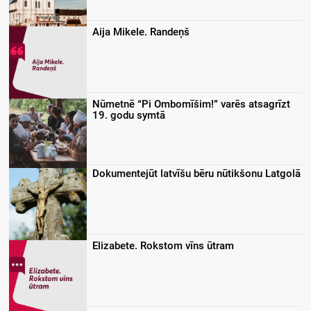
Aija Mikele. Randeņš
Nūmetnē “Pi Ombomīšim!” varēs atsagrīzt
19. godu symtā
Dokumentejūt latvīšu bēru nūtikšonu Latgolā
Elizabete. Rokstom vīns ūtram