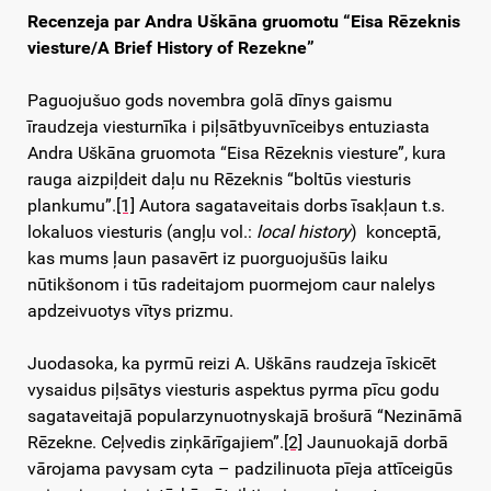
Recenzeja par Andra Uškāna gruomotu “Eisa Rēzeknis
viesture/A Brief History of Rezekne”
Paguojušuo gods novembra golā dīnys gaismu
īraudzeja viesturnīka i piļsātbyuvnīceibys entuziasta
Andra Uškāna gruomota “Eisa Rēzeknis viesture”, kura
rauga aizpiļdeit daļu nu Rēzeknis “boltūs viesturis
plankumu”.
[1]
Autora sagataveitais dorbs īsakļaun t.s.
lokaluos viesturis (angļu vol.:
local history
) konceptā,
kas mums ļaun pasavērt iz puorguojušūs laiku
nūtikšonom i tūs radeitajom puormejom caur nalelys
apdzeivuotys vītys prizmu.
Juodasoka, ka pyrmū reizi A. Uškāns raudzeja īskicēt
vysaidus piļsātys viesturis aspektus pyrma pīcu godu
sagataveitajā popularzynuotnyskajā brošurā “Nezināmā
Rēzekne. Ceļvedis ziņkārīgajiem”.
[2]
Jaunuokajā dorbā
vārojama pavysam cyta – padzilinuota pīeja attīceigūs