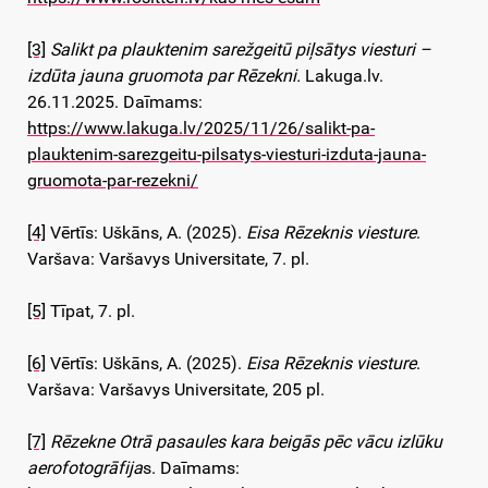
[3]
Salikt pa plauktenim sarežgeitū piļsātys viesturi –
izdūta jauna gruomota par Rēzekni.
Lakuga.lv.
26.11.2025. Daīmams:
https://www.lakuga.lv/2025/11/26/salikt-pa-
plauktenim-sarezgeitu-pilsatys-viesturi-izduta-jauna-
gruomota-par-rezekni/
[4]
Vērtīs: Uškāns, A. (2025).
Eisa Rēzeknis viesture
.
Varšava: Varšavys Universitate, 7. pl.
[5]
Tīpat, 7. pl.
[6]
Vērtīs: Uškāns, A. (2025).
Eisa Rēzeknis viesture
.
Varšava: Varšavys Universitate, 205 pl.
[7]
Rēzekne Otrā pasaules kara beigās pēc vācu izlūku
aerofotogrāfija
s. Daīmams: