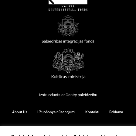
Izstruoduots ar
Gantry
paleidzeibu
About Us
Lītuošonys nūsacejumi
Kontakti
Reklama