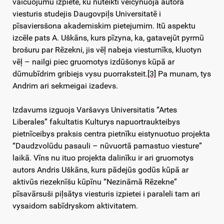
vaicuojumu izpietē, kū nūteikti veicynuoja autora
viesturis studejis Daugovpiļs Universitatē i
pīsaviersšona akademiskim pietejumim. Itū aspektu
izcēle pats A. Uškāns, kurs pīzyna, ka, gatavejūt pyrmū
brošuru par Rēzekni, jis vēļ nabeja viesturnīks, kluotyn
vēļ – nailgi piec gruomotys izdūšonys kūpā ar
dūmubīdrim gribiejs vysu puorraksteit.
[3]
Pa munam, tys
Andrim ari sekmeigai izadevs.
Izdavums izguojs Varšavys Universitatis “Artes
Liberales” fakultatis Kulturys napuortraukteibys
pietnīceibys praksis centra pietnīku eistynuotuo projekta
“Daudzvolūdu pasauli – nūvuortā pamastuo viesture”
laikā. Vīns nu ituo projekta dalinīku ir ari gruomotys
autors Andris Uškāns, kurs pādejūs godūs kūpā ar
aktivūs riezeknīšu kūpīnu “Nezināmā Rēzekne”
pīsavārsuši piļsātys viesturis izpietei i paraleli tam ari
vysaidom sabīdryskom aktivitatem.