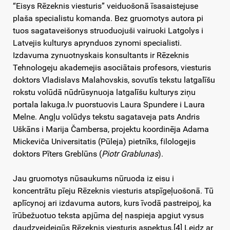
“Eisys Rēzeknis viesturis” veiduošonā īsasaistejuse
plaša specialistu komanda. Bez gruomotys autora pi
tuos sagataveišonys struoduojuši vairuoki Latgolys i
Latvejis kulturys aprynduos zynomi specialisti.
Izdavuma zynuotnyskais konsultants ir Rēzeknis
Tehnologeju akademejis asociātais profesors, viesturis
doktors Vladislavs Malahovskis, sovutīs tekstu latgalīšu
rokstu volūdā nūdrūsynuoja latgalīšu kulturys ziņu
portala lakuga.lv puorstuovis Laura Spundere i Laura
Melne. Angļu volūdys tekstu sagataveja pats Andris
Uškāns i Marija Čambersa, projektu koordinēja Adama
Mickeviča Universitatis (Pūleja) pietnīks, filologejis
doktors Pīters Greblūns (
Piotr Grablunas
).
Jau gruomotys nūsaukums nūruoda iz eisu i
koncentrātu pīeju Rēzeknis viesturis atspīgeļuošonā. Tū
aplīcynoj ari izdavuma autors, kurs īvodā pastreipoj, ka
īrūbežuotuo teksta apjūma deļ naspieja apgiut vysus
daudzveideigūs Rēzeknis viesturis aspektus.
[4]
Leidz ar