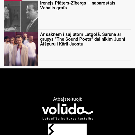
Irenejs Plāters-Zībergs – naparostais
Vabalis grafs
Ar saknem i sajiutom Latgolā. Saruna ar
grupys “The Sound Poets” dalinīkim Juoni
Aišpuru i Kārli Juostu
Atbaļsteituoji: