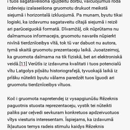
i tuos sagataveišonā īguļdeitū dorbu, vaicuojumus roda
izdevieju izalaseišona gruomotu drukuot meikstā
siejumā i horizontalā izkluojumā. Pa munam, byutu tikai
logiski, ka izdavumu sagataveitu cītajā siejumā i reizē
ari parūceiguokā formatā. Dīvamžāļ, cik nūprūtams nu
daīmamuos informacejis, gruomotu navarēs nūpierkt
nivīnā tierdznīceibys vītā, tok tū var dabuot nu autora,
tymā skaitā gruomotu prezentaceju laikā. Juoatzeimoj,
ka gruomota daīmama na tik fiziskā, bet ari elektroniskā
veidā.
[11]
Verūtīs iz izdavuma kvalitati i tuos potencialū
vītu Latgolys piļsātu historiografejā, tyvuokajā laikā iz
prīšku nūteikti byutu vālams paredzēt tuos īguodi ari
gruomotu tierdznīceibys vītuos.
Koč i gruomota napretendej iz vysapgiunūšu Rēzeknis
paguotnis stuosta reprezentaceju, vystik tei nūteikti
paliks par ceļvedi sevkuram konkretuos apdzeivuotuos
vītys viesturis interesentam. Īspiejams, ka izdavumā
īkļautuos temys radeis stimulu kaidys Rēzeknis