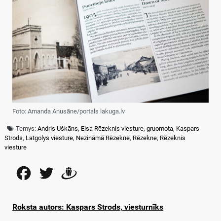
Foto: Amanda Anusāne/portals lakuga.lv
Temys:
Andris Uškāns
,
Eisa Rēzeknis viesture
,
gruomota
,
Kaspars
Strods
,
Latgolys viesture
,
Nezināmā Rēzekne
,
Rēzekne
,
Rēzeknis
viesture
Facebook
Twitter
Draugiem
Roksta autors: Kaspars Strods, viesturnīks