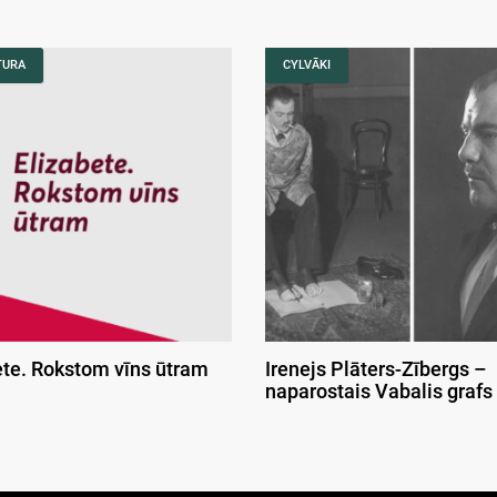
TURA
CYLVĀKI
ete. Rokstom vīns ūtram
Irenejs Plāters-Zībergs –
naparostais Vabalis grafs