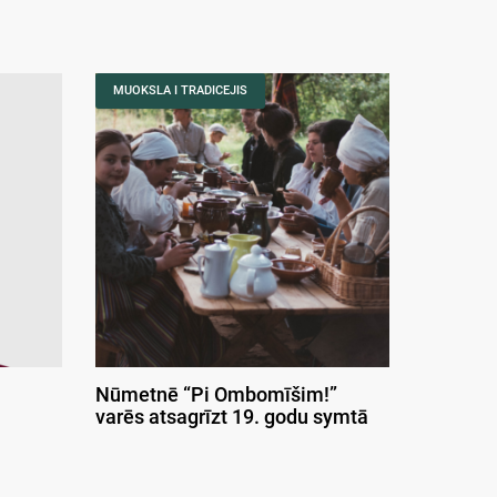
MUOKSLA I TRADICEJIS
Nūmetnē “Pi Ombomīšim!”
varēs atsagrīzt 19. godu symtā