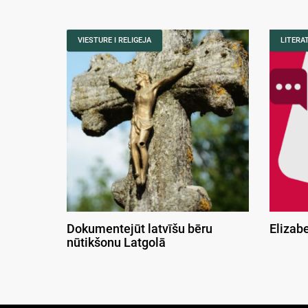
VIESTURE I RELIGEJA
LITERA
Dokumentejūt latvīšu bēru
Elizab
nūtikšonu Latgolā