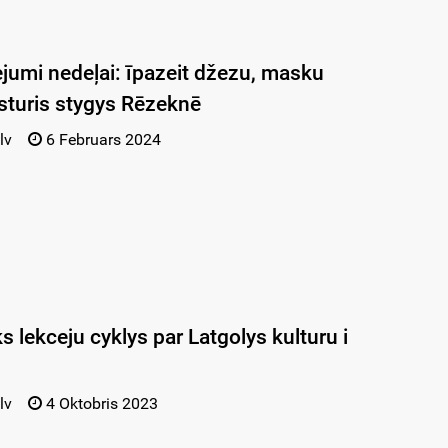
ejumi nedeļai: īpazeit džezu, masku
iesturis stygys Rēzeknē
lv
6 Februars 2024
 lekceju cyklys par Latgolys kulturu i
lv
4 Oktobris 2023