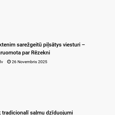
ktenim sarežgeitū piļsātys viesturi –
gruomota par Rēzekni
lv
26 Novembris 2025
k tradicionalī saļmu dzīduojumi