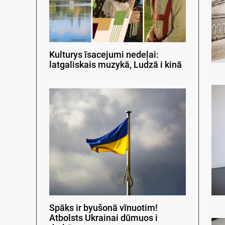
Kulturys īsacejumi nedeļai:
latgaliskais muzykā, Ludzā i kinā
Spāks ir byušonā vīnuotim!
Atbolsts Ukrainai dūmuos i