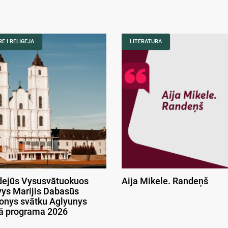
E I RELIGEJA
LITERATURA
ejūs Vysusvātuokuos
Aija Mikele. Randeņš
ys Marijis Dabasūs
onys svātku Aglyunys
kā programa 2026