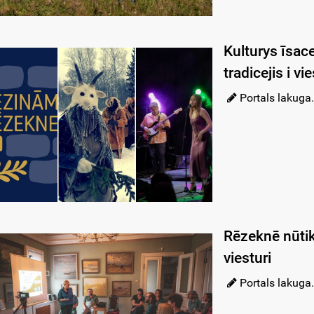
Kulturys īsac
tradicejis i v
Portals lakuga.
Rēzeknē nūtiks
viesturi
Portals lakuga.