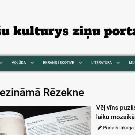
šu kulturys ziņu port
VOLŪDA
EKRANS I SKOTIVE
LITERATURA
MU
ezināmā Rēzekne
Vēļ vīns puzl
laiku mozaikā
Portals lakuga.