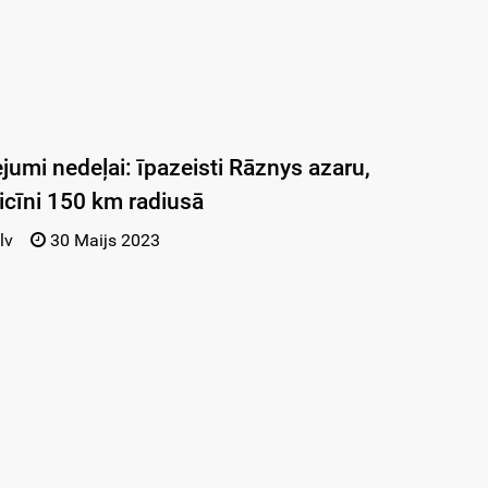
jumi nedeļai: īpazeisti Rāznys azaru,
eicīni 150 km radiusā
lv
30 Maijs 2023