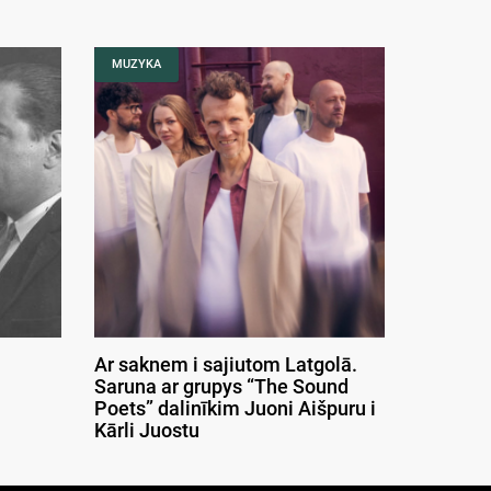
MUZYKA
Ar saknem i sajiutom Latgolā.
Saruna ar grupys “The Sound
Poets” dalinīkim Juoni Aišpuru i
Kārli Juostu