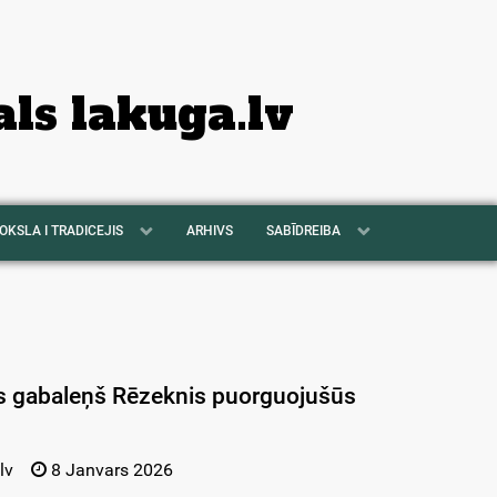
als lakuga.lv
OKSLA I TRADICEJIS
ARHIVS
SABĪDREIBA
is gabaleņš Rēzeknis puorguojušūs
lv
8 Janvars 2026