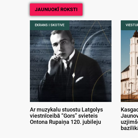
JAUNUOKĪ ROKSTI
EKRANS I SKOTIVE
VIESTUR
Ar muzykalu stuostu Latgolys
Kasgad
viestnīceibā “Gors” svieteis
Jaunov
Ontona Rupaiņa 120. jubileju
uzjimš
bazili