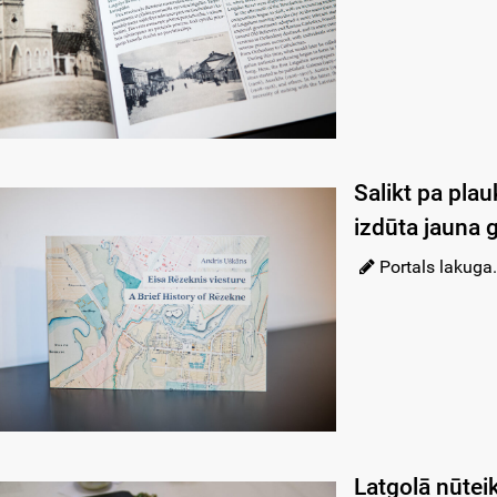
Salikt pa plau
izdūta jauna 
Portals lakuga.
Latgolā nūtei