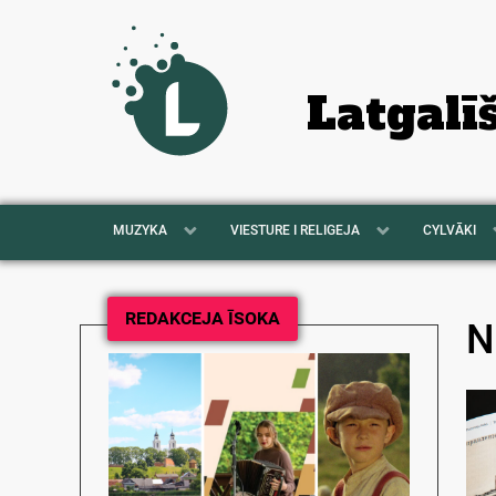
Latgalī
MUZYKA
VIESTURE I RELIGEJA
CYLVĀKI
REDAKCEJA ĪSOKA
N