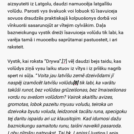
aizsyuteiti iz Latgolu, daudzi namuocēja latgalīšu
volūdu. Parosti vys švakuok voi lobuok tū īsavuiceja
sovuos draudzēs praktiskajā kolpuošonys dorbā voi
vīnkuorši sasarunojūt ar vītejim cylvākim. Daļa
bazneickungu vystik dreiži īsavuiceja volūdu tik labi, ka
varēja tamā i muoceibu saprūtamai pastuosteit, i ari
raksteit.
Vystik, kai roksta “Drywa”,
[7]
vēļ daudzi bejs taidu, kas
volūdys ziņā vysu laiku stuov iz vītys i iz prīšku nagrib
spert ni sūļa. “
Voita jau latvīšu zemē dzeivōdami jī
naspēj izamōcēt latvīšu volūdu
[8]
tik labi, ka varātu
takūši runot, bez volūdas grūzeišonas, bez īmaiseišonas
vordu nu svešom volūdom? Vairok skaitītu avizes,
gromotas, lobok pazeitu myusu voludu, teiroka un
dzeivoka byutu voluda, leidzonok tacātu runa, specigoku
tej daritu ispaidu ari uz klausitojim. Kad idumosi dažu
baznickungu samaitotu runu, taišni naveikli pasaroda.
Lobu pīmāru natryukst. Tai bk. Lapiss
(Justins Lapis,