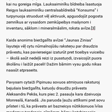
kai nu goreiga mīga. Lauksaiminīku bīdreiba īsastuoja
Reigys lauksaiminīku centralsabīdreibā “Konsums” i
turpynuoja struoduot vēļ aktivuok, apguodojūt pogosta
zemnīkus ar vysaidom zemkūpeibys mašynom i
inventaru, sāklom i mineralmāslim, roksta avīze.
[3]
Kaids anonims bieržgalīts avīzei “Jaunas Zinias”
īsyutejs vēļ cytu nūmalnojūšu raksteņu par draudzis
prāvestu, kas pavierseigai izaturūt pret ticeibys vuiceibu
– školā asūt nedeļā reizi iz pusstuņdi, izvaicojūt puora
školānu i laižūt paceli! Dažim bārnim vysu godu nikas
naasūt atpraseits.
Pavysam cytaiži Pipinusu sovuos atmiņuos raksturoj
bejušais bieržgalīts, katuoļu draudžu prāvests
Aleksandrs Pekšs, kurs piec 2. pasauļa kara dzeivuoja
Monrealā, Kanadā. Jis paruoda ļaužu attīksmi pret sovu
prīsteri i tū, ka prāvests ari bazneicys nūtikšonuos īvīss