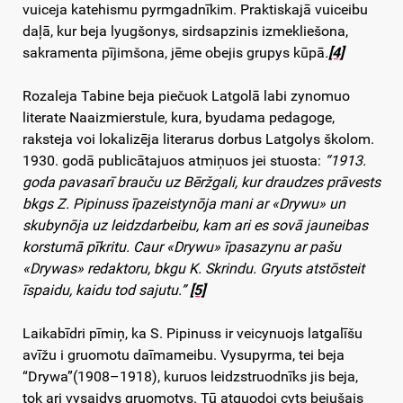
vuiceja katehismu pyrmgadnīkim. Praktiskajā vuiceibu
daļā, kur beja lyugšonys, sirdsapzinis izmekliešona,
sakramenta pījimšona, jēme obejis grupys kūpā
.
[4]
Rozaleja Tabine beja piečuok Latgolā labi zynomuo
literate Naaizmierstule, kura, byudama pedagoge,
raksteja voi lokalizēja literarus dorbus Latgolys školom.
1930. godā publicātajuos atmiņuos jei stuosta:
“1913.
goda pavasarī brauču uz Bēržgali, kur draudzes prāvests
bkgs Z. Pipinuss īpazeistynōja mani ar «Drywu» un
skubynōja uz leidzdarbeibu, kam ari es sovā jauneibas
korstumā pīkritu. Caur «Drywu» īpasazynu ar pašu
«Drywas» redaktoru, bkgu K. Skrindu. Gryuts atstōsteit
īspaidu, kaidu tod sajutu.”
[5]
Laikabīdri pīmiņ, ka S. Pipinuss ir veicynuojs latgalīšu
avīžu i gruomotu daīmameibu. Vysupyrma, tei beja
“Drywa”(1908–1918), kuruos leidzstruodnīks jis beja,
tok ari vysaidys gruomotys. Tū atguodoj cyts bejušais