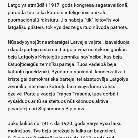
Latgolys atmūdā i 1917. gods kongresa sagataveišonā,
paruoda tuo laika katuoļu inteligencis unikalū,
puornacionalū raksturu. Jis nabeja “tik” leitovīts voi
latgalīšu prīsters, tok vys dedzeigs ituo nūvoda patriots.
Nūsadybynojūt naatkareigai Latvejis vaļstei, izaveiduoja
i daudzparteju sistema. Latgolā vīna nu ītekmeiguokūs
beja Latgolys Kristeigūs zemnīku savīneiba, kas beja
katuoļticeigūs zemnīku parteja. Tuos vadeibā beja
katuoļu goreidznīki. Byudama nacionali konservativa i
kristeigai demokratiska parteja, tei aizstuovēja Latgolys
zemnīku interesis i katuoļu bazneicys lūmu vaļsts
dzeivē. Parteju vadeja Fraņcs Trasuns, tuos dorbā i
vysaiduos ar tū saisteituos nūtikšonuos aktivai
pīsadaleja ari Sigismunds Pipinuss.
Juku laikūs nu 1917. da 1920. goda varys vysu laiku
mainejuos. Tys beja sarežgeits laiks ari bazneicai.