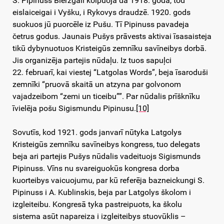
S. Pipinuss Bieržgalī kolpuoja da 1918. goda, tod
eislaiceigai i Vyšku, i Rykovys draudzē. 1920. gods
suokuos jū puorcēle iz Pušu. Tī Pipinuss pavadeja
četrus godus. Jaunais Pušys prāvests aktivai īsasaisteja
tikū dybynuotuos Kristeigūs zemnīku savīneibys dorbā.
Jis organizēja partejis nūdaļu. Iz tuos sapuļci
22. februarī, kai viestej “Latgolas Words”, beja īsaroduši
zemnīki “pruovā skaitā un atzyna par golvonom
vajadzeibom “zemi un ticeibu””. Par nūdalis prīšknīku
īvielēja pošu Sigismundu Pipinusu.
[10]
Sovutīs, kod 1921. gods janvarī nūtyka Latgolys
Kristeigūs zemnīku savīneibys kongress, tuo delegats
beja ari partejis Pušys nūdalis vadeituojs Sigismunds
Pipinuss. Vīns nu svareiguokūs kongresa dorba
kuorteibys vaicuojumu, par kū referēja bazneickungi S.
Pipinuss i A. Kublinskis, beja par Latgolys školom i
izgleiteibu. Kongresā tyka pastreipuots, ka školu
sistema asūt napareiza i izgleiteibys stuovūklis –