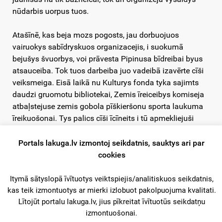
nūdarbis uorpus tuos.
Atašīnē, kas beja mozs pogosts, jau dorbuojuos
vairuokys sabīdryskuos organizacejis, i suokumā
bejušys švuorbys, voi prāvesta Pipinusa bīdreibai byus
atsauceiba. Tok tuos darbeiba juo vadeibā izavērte cīši
veiksmeiga. Eisā laikā nu Kulturys fonda tyka sajimts
daudzi gruomotu bibliotekai, Zemis īreiceibys komiseja
atbaļstejuse zemis gobola pīškieršonu sporta laukuma
īreikuošonai. Tys palics cīši īcīneits i tū apmekliejuši
jaunīši pat nu sābru pogostu – Stiernīnis i Ungurmuižys.
Par tū stuostejuši poši atašuoni:
“..leidz šam asam
Portals lakuga.lv izmontoj seikdatnis, sauktys ari par
apsavīnojuši tikai 25 eistī bīdri, 7 interesanti un vairōki
cookies
veicynōtōji. Golvonū vēreibu mes pīgrīzem vokoru
sareikōšonai ar teātra izrōdem, lai taidā kōrtā atradynot
Itymā sātyslopā īvītuotys veiktspiejis/analitiskuos seikdatnis,
jaunōtni nu tai saucamom „večerinkom”, kas beja pi
kas teik izmontuotys ar mierki izlobuot pakolpuojuma kvalitati.
mums tik bīži sareikōtas. Asam izvaduši: 1) „Nu
Lītojūt portalu lakuga.lv, jius pīkreitat īvītuotūs seikdatņu
izmontuošonai.
soldonas buteles”, jūku luga, 2) „Medicinas nūslāpums”,