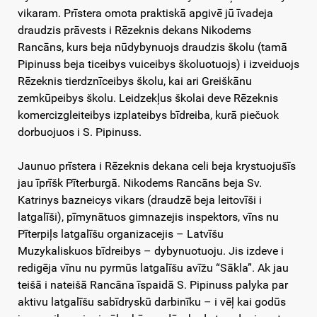
vikaram. Prīstera omota praktiskā apgivē jū īvadeja
draudzis prāvests i Rēzeknis dekans Nikodems
Rancāns, kurs beja nūdybynuojs draudzis školu (tamā
Pipinuss beja ticeibys vuiceibys školuotuojs) i izveiduojs
Rēzeknis tierdznīceibys školu, kai ari Greiškānu
zemkūpeibys školu. Leidzekļus školai deve Rēzeknis
komercizgleiteibys izplateibys bīdreiba, kurā piečuok
dorbuojuos i S. Pipinuss.
Jaunuo prīstera i Rēzeknis dekana celi beja krystuojušīs
jau īprīšk Pīterburgā. Nikodems Rancāns beja Sv.
Katrinys bazneicys vikars (draudzē beja leitovīši i
latgalīši), pīmynātuos gimnazejis inspektors, vīns nu
Pīterpiļs latgalīšu organizacejis – Latvīšu
Muzykaliskuos bīdreibys – dybynuotuoju. Jis izdeve i
redigēja vīnu nu pyrmūs latgalīšu avīžu “Sākla”. Ak jau
teišā i nateišā Rancāna īspaidā S. Pipinuss palyka par
aktivu latgalīšu sabīdryskū darbinīku – i vēļ kai godūs