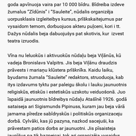
goda apvīnuoja vaira par 10 000 bīdru. Bīdreiba izdeve
žurnalus “Zīdūnis” i “Sauleite”, nūdalis organizēja
uorpusklasis izgleiteibys kursus, prīškskaitejumus par
vysaidom temom, dorbuojuos akteru puļceni, kori i tt.
Dažys nūdalis beja dabuojušys pat skotivis, kur izvest
teatra izruodis.
Vīna nu leluokūs i aktivuokūs nūdaļu beja Viļānūs, kū
vadeja Bronislavs Valpitrs. Jis beja Viļānu draudzis
prāvests i mariaņu klūstera prīšknīks. Kaidu laiku,
byudams žurnala “Sauleite” redaktors, struoduoja, kab
itys izdavums tyktu par paleigu školu i lauku jaunuotnis
religiskūs, etiskūs i estetiskūs uzskotu veiduošonā. Juo
īspaidā jaunuotnis bīdreibys nūdaļu Atašīnē 1926. godā
sataiseja ari Sigismunds Pipinuss, kuram jau beja vārā
jamama pīredze sabīdryskūs i politiskūs organizaceju
dorbā. Cylvāki, kas jū pazyna, nazkod sacejuši, ka
prāvestam patics dorbs ar jaunuotni. Jis pīsaisteja
jaunīšus na tik bazneicai, tok ari organizēja vysaidys