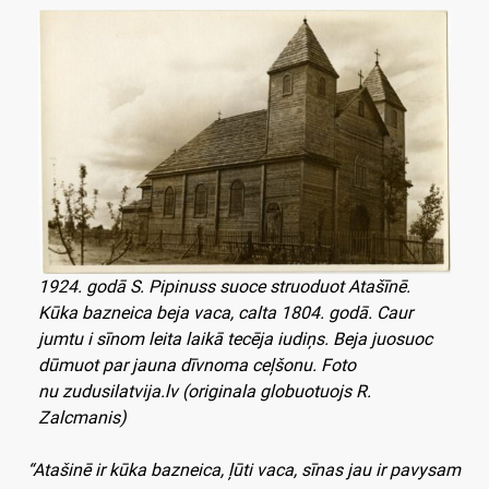
1924. godā S. Pipinuss suoce struoduot Atašīnē.
Kūka bazneica beja vaca, calta 1804. godā. Caur
jumtu i sīnom leita laikā tecēja iudiņs. Beja juosuoc
dūmuot par jauna dīvnoma ceļšonu. Foto
nu
zudusilatvija.lv
(originala globuotuojs R.
Zalcmanis)
“Atašinē ir kūka bazneica, ļūti vaca, sīnas jau ir pavysam