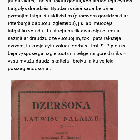
jauns vikars, i ari vāluokūs godūs, kod struoduoja cytuos
Latgolys draudzēs. Byudams cīšā sadarbeibā ar
pyrmajim latgalīšu aktivistim (puorsvorā goreidznīki ar
Pīterburgā dabuotu izgleiteibu), jis labi muocēja
latgalīšu volūdu i tū lītuoja na tik dīvakolpuojumūs i
saziņā ar draudžu dzeivuotuojim, tok i pats raksteja
avīzem, tulkuoja cytu volūdu dorbus i tml. S. Pipinuss
beja vyspuseigai izgleituots i inteligents goreidznīks –
vysu myužu daudzi skaiteja i breivū laiku veļteja
pošizagleituošonai.