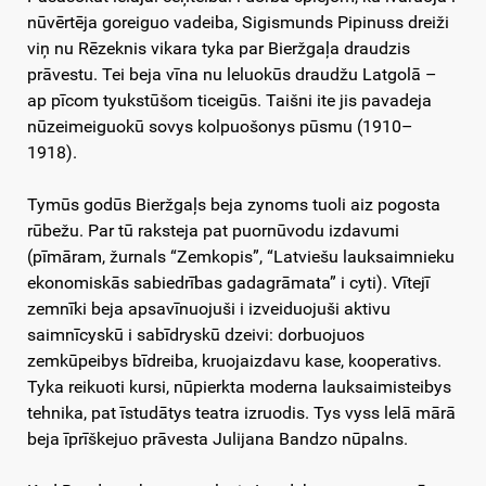
nūvērtēja goreiguo vadeiba, Sigismunds Pipinuss dreiži
viņ nu Rēzeknis vikara tyka par Bieržgaļa draudzis
prāvestu. Tei beja vīna nu leluokūs draudžu Latgolā –
ap pīcom tyukstūšom ticeigūs. Taišni ite jis pavadeja
nūzeimeiguokū sovys kolpuošonys pūsmu (1910–
1918).
Tymūs godūs Bieržgaļs beja zynoms tuoli aiz pogosta
rūbežu. Par tū raksteja pat puornūvodu izdavumi
(pīmāram, žurnals “Zemkopis”, “Latviešu lauksaimnieku
ekonomiskās sabiedrības gadagrāmata” i cyti). Vītejī
zemnīki beja apsavīnuojuši i izveiduojuši aktivu
saimnīcyskū i sabīdryskū dzeivi: dorbuojuos
zemkūpeibys bīdreiba, kruojaizdavu kase, kooperativs.
Tyka reikuoti kursi, nūpierkta moderna lauksaimisteibys
tehnika, pat īstudātys teatra izruodis. Tys vyss lelā mārā
beja īprīškejuo prāvesta Julijana Bandzo nūpalns.