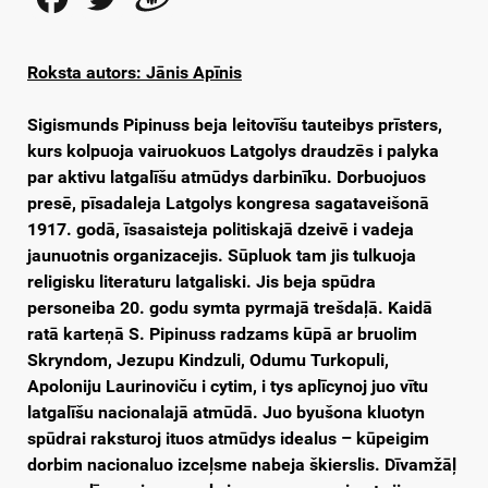
Roksta autors: Jānis Apīnis
Sigismunds Pipinuss beja leitovīšu tauteibys prīsters,
kurs kolpuoja vairuokuos Latgolys draudzēs i palyka
par aktivu latgalīšu atmūdys darbinīku. Dorbuojuos
presē, pīsadaleja Latgolys kongresa sagataveišonā
1917. godā, īsasaisteja politiskajā dzeivē i vadeja
jaunuotnis organizacejis. Sūpluok tam jis tulkuoja
religisku literaturu latgaliski. Jis beja spūdra
personeiba 20. godu symta pyrmajā trešdaļā. Kaidā
ratā karteņā S. Pipinuss radzams kūpā ar bruolim
Skryndom, Jezupu Kindzuli, Odumu Turkopuli,
Apoloniju Laurinoviču i cytim, i tys aplīcynoj juo vītu
latgalīšu nacionalajā atmūdā. Juo byušona kluotyn
spūdrai raksturoj ituos atmūdys idealus – kūpeigim
dorbim nacionaluo izceļsme nabeja škierslis. Dīvamžāļ