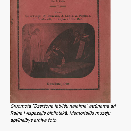
Gruomota “Dzeršona latvīšu nalaime” atrūnama ari
Raiņa i Aspazejis bibliotekā. Memorialūs muzeju
apvīneibys arhiva foto