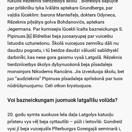
rūkuos Rēzeknis tierdzeibys školu”
.
Bīdreibys sapuļcē
par prīšknīku tyka īvālāts aptekars Grundbergs, par
vaļdis lūceklim: barons Manteifeļs, dokters Odynecs,
Rēzeknis piļsātys golva Bohdanovičs, aptekars
Jegermans. Par komisejis lūcekli īcalts bazneickungs S.
Pipinuss.
[6]
Bīdreibai beja juosaryupej par vuiceibu
īstuodis uzturiešonu. Školā vuicejuos zemnīku dāli nu
daudzu pogostu, i tū beidze daudzi vāluokī sabīdryskī
darbinīki, kas nese gora gaismu vysā Latgolā. Rēzeknis
tierdznīceibys školys dybynuošonā beja pīsadalejs
monsinjors Nikodems Rancāns. Jis izveiduoja školu, bet
juo “audzieknis” Pipinuss pīsadaleja sprīsšonā par tuos
nūdrūšynuojumu. Celi otkon krystuojuos.
Voi bazneickungam juomuok latgalīšu volūda?
20. godu symta suokuos lela daļa Latgolys katuoļu
prīsteru vys vēļ beja cyttautīši – pūli i leitovīši. Gondreiž
vysi jī beja vuicejušīs Pīterburgys Goreigajā seminarā i,