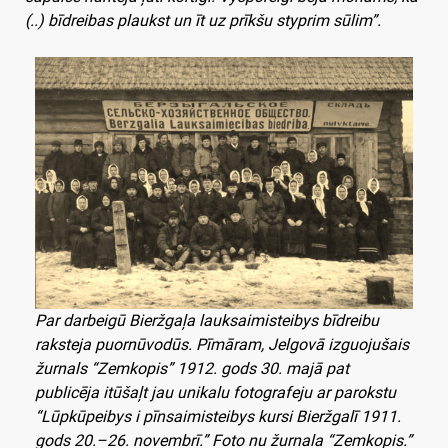
(..) bīdreibas plaukst un īt uz prīkšu styprim sūlim”.
Par darbeigū Bieržgaļa lauksaimisteibys bīdreibu
raksteja puornūvodūs. Pīmāram, Jelgovā izguojušais
žurnals “Zemkopis” 1912. gods 30. majā pat
publicēja itūšaļt jau unikalu fotografeju ar parokstu
“Lūpkūpeibys i pīnsaimisteibys kursi Bieržgalī 1911.
gods 20.–26. novembrī.” Foto nu žurnala “Zemkopis.”