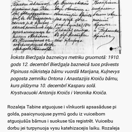
Īroksts Bieržgaļa bazneicys metriku gruomotā: 1910.
gods 12. decembrī Bieržgaļa bazneicā tuos prāvests
Pipinuss nūkristeja bārnu vuordā Marijana, Kuļnevys
pogosta zemnīku Ontona i Anastazijis Kroiču bārnu,
kurs pīdzyma 10. decembrī Kasparu solā.
Krystvacuoki Antonijs Kroičs i Veronika Kroiča.
Rozaleja Tabine atguojuse i vīnkuorši apsasāduse pi
golda, paaicynuojuse pyrmū godu iz vuiceibom
atguojušūs bārnus i suokuse tūs registrēt. Vuiceibu
dorbu jei turpynuoja vysu katehizacejis laiku. Rozaleja