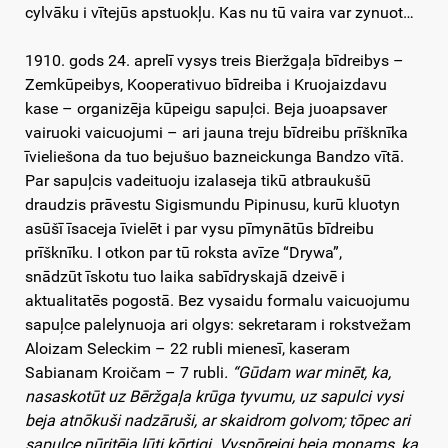
cylvāku i vītejūs apstuokļu. Kas nu tū vaira var zynuot…
1910. gods 24. aprelī vysys treis Bieržgaļa bīdreibys –
Zemkūpeibys, Kooperativuo bīdreiba i Kruojaizdavu
kase – organizēja kūpeigu sapuļci. Beja juoapsaver
vairuoki vaicuojumi – ari jauna treju bīdreibu prīšknīka
īvieliešona da tuo bejušuo bazneickunga Bandzo vītā.
Par sapuļcis vadeituoju izalaseja tikū atbraukušū
draudzis prāvestu Sigismundu Pipinusu, kurū kluotyn
asūšī īsaceja īvielēt i par vysu pīmynātūs bīdreibu
prīšknīku. I otkon par tū roksta avīze “Drywa”,
snādzūt īskotu tuo laika sabīdryskajā dzeivē i
aktualitatēs pogostā. Bez vysaidu formalu vaicuojumu
sapuļce palelynuoja ari olgys: sekretaram i rokstvežam
Aloizam Seleckim – 22 rubli mienesī, kaseram
Sabianam Kroičam – 7 rubli
. “Gūdam war minēt, ka,
nasaskotūt uz Bēržgaļa krūga tyvumu, uz sapulci vysi
beja atnōkuši nadzāruši, ar skaidrom golvom; tōpec ari
sapulce nūritēja ļūti kōrtigi. Vyspōreigi beja monams, ka