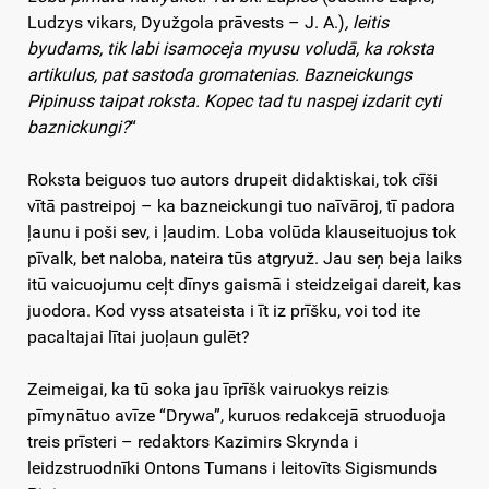
Ludzys vikars, Dyužgola prāvests – J. A.)
, leitis
byudams, tik labi isamoceja myusu voludā, ka roksta
artikulus, pat sastoda gromatenias. Bazneickungs
Pipinuss taipat roksta. Kopec tad tu naspej izdarit cyti
baznickungi?
“
Roksta beiguos tuo autors drupeit didaktiskai, tok cīši
vītā pastreipoj – ka bazneickungi tuo naīvāroj, tī padora
ļaunu i poši sev, i ļaudim. Loba volūda klauseituojus tok
pīvalk, bet naloba, nateira tūs atgryuž. Jau seņ beja laiks
itū vaicuojumu ceļt dīnys gaismā i steidzeigai dareit, kas
juodora. Kod vyss atsateista i īt iz prīšku, voi tod ite
pacaltajai lītai juoļaun gulēt?
Zeimeigai, ka tū soka jau īprīšk vairuokys reizis
pīmynātuo avīze “Drywa”, kuruos redakcejā struoduoja
treis prīsteri – redaktors Kazimirs Skrynda i
leidzstruodnīki Ontons Tumans i leitovīts Sigismunds