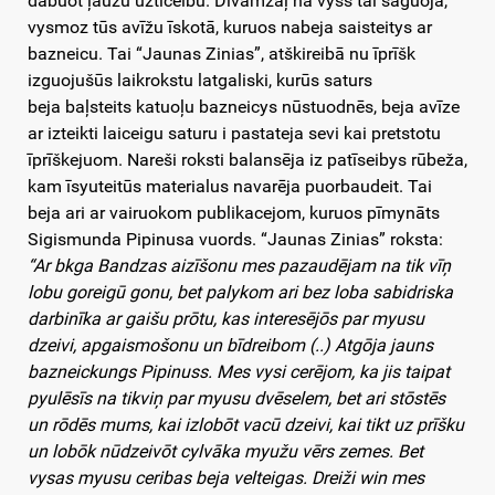
dabuot ļaužu uzticeibu. Dīvamžāļ na vyss tai saguoja,
vysmoz tūs avīžu īskotā, kuruos nabeja saisteitys ar
bazneicu. Tai “Jaunas Zinias”, atškireibā nu īprīšk
izguojušūs laikrokstu latgaliski, kurūs saturs
beja baļsteits katuoļu bazneicys nūstuodnēs, beja avīze
ar izteikti laiceigu saturu i pastateja sevi kai pretstotu
īprīškejuom. Nareši roksti balansēja iz patīseibys rūbeža,
kam īsyuteitūs materialus navarēja puorbaudeit. Tai
beja ari ar vairuokom publikacejom, kuruos pīmynāts
Sigismunda Pipinusa vuords. “Jaunas Zinias” roksta:
“Ar bkga Bandzas aizīšonu mes pazaudējam na tik vīņ
lobu goreigū gonu, bet palykom ari bez loba sabidriska
darbinīka ar gaišu prōtu, kas interesējōs par myusu
dzeivi, apgaismošonu un bīdreibom (..) Atgōja jauns
bazneickungs Pipinuss. Mes vysi cerējom, ka jis taipat
pyulēsīs na tikviņ par myusu dvēselem, bet ari stōstēs
un rōdēs mums, kai izlobōt vacū dzeivi, kai tikt uz prīšku
un lobōk nūdzeivōt cylvāka myužu vērs zemes. Bet
vysas myusu ceribas beja velteigas. Dreiži win mes