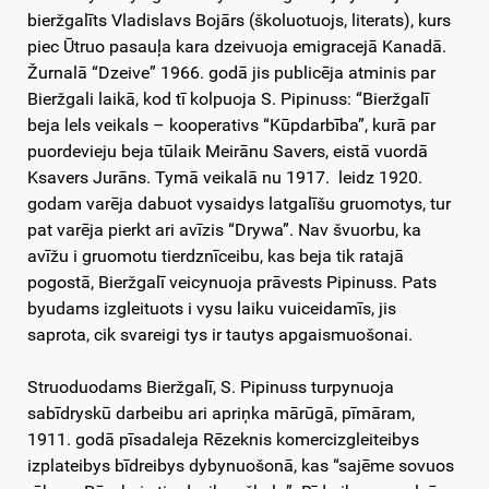
bieržgalīts Vladislavs Bojārs (školuotuojs, literats), kurs
piec Ūtruo pasauļa kara dzeivuoja emigracejā Kanadā.
Žurnalā “Dzeive” 1966. godā jis publicēja atminis par
Bieržgali laikā, kod tī kolpuoja S. Pipinuss: “Bieržgalī
beja lels veikals – kooperativs “Kūpdarbība”, kurā par
puordevieju beja tūlaik Meirānu Savers, eistā vuordā
Ksavers Jurāns. Tymā veikalā nu 1917. leidz 1920.
godam varēja dabuot vysaidys latgalīšu gruomotys, tur
pat varēja pierkt ari avīzis “Drywa”. Nav švuorbu, ka
avīžu i gruomotu tierdznīceibu, kas beja tik ratajā
pogostā, Bieržgalī veicynuoja prāvests Pipinuss. Pats
byudams izgleituots i vysu laiku vuiceidamīs, jis
saprota, cik svareigi tys ir tautys apgaismuošonai.
Struoduodams Bieržgalī, S. Pipinuss turpynuoja
sabīdryskū darbeibu ari apriņka mārūgā, pīmāram,
1911. godā pīsadaleja Rēzeknis komercizgleiteibys
izplateibys bīdreibys dybynuošonā, kas
“sajēme sovuos