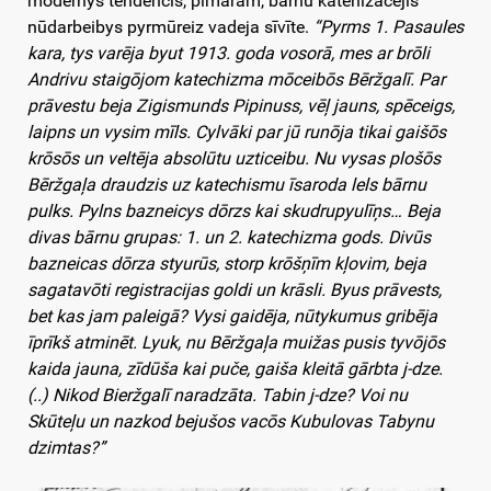
modernys tendencis, pīmāram, bārnu katehizacejis
nūdarbeibys pyrmūreiz vadeja sīvīte.
“Pyrms 1. Pasaules
kara, tys varēja byut 1913. goda vosorā, mes ar brōli
Andrivu staigōjom katechizma mōceibōs Bēržgalī. Par
prāvestu beja Zigismunds Pipinuss, vēļ jauns, spēceigs,
laipns un vysim mīls. Cylvāki par jū runōja tikai gaišōs
krōsōs un veltēja absolūtu uzticeibu. Nu vysas plošōs
Bēržgaļa draudzis uz katechismu īsaroda lels bārnu
pulks. Pylns bazneicys dōrzs kai skudrupyulīņs… Beja
divas bārnu grupas: 1. un 2. katechizma gods. Divūs
bazneicas dōrza styurūs, storp krōšņīm kļovim, beja
sagatavōti registracijas goldi un krāsli. Byus prāvests,
bet kas jam paleigā? Vysi gaidēja, nūtykumus gribēja
īprīkš atminēt. Lyuk, nu Bēržgaļa muižas pusis tyvōjōs
kaida jauna, zīdūša kai puče, gaiša kleitā gārbta j-dze.
(..) Nikod Bieržgalī naradzāta. Tabin j-dze? Voi nu
Skūteļu un nazkod bejušos vacōs Kubulovas Tabynu
dzimtas?”