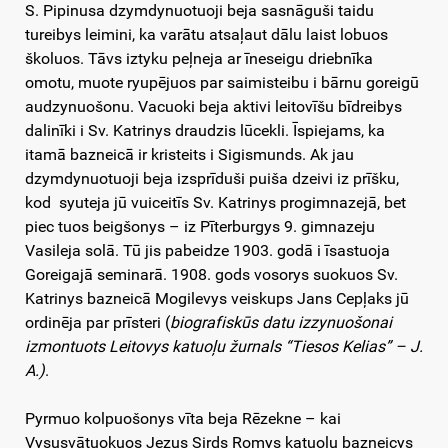
S. Pipinusa dzymdynuotuoji beja sasnāguši taidu
tureibys leimini, ka varātu atsaļaut dālu laist lobuos
školuos. Tāvs iztyku peļneja ar īneseigu driebnīka
omotu, muote ryupējuos par saimisteibu i bārnu goreigū
audzynuošonu. Vacuoki beja aktivi leitovīšu bīdreibys
dalinīki i Sv. Katrinys draudzis lūcekli. Īspiejams, ka
itamā bazneicā ir kristeits i Sigismunds. Ak jau
dzymdynuotuoji beja izsprīduši puiša dzeivi iz prīšku,
kod syuteja jū vuiceitīs Sv. Katrinys progimnazejā, bet
piec tuos beigšonys – iz Pīterburgys 9. gimnazeju
Vasileja solā. Tū jis pabeidze 1903. godā i īsastuoja
Goreigajā seminarā. 1908. gods vosorys suokuos Sv.
Katrinys bazneicā Mogilevys veiskups Jans Cepļaks jū
ordinēja par prīsteri (
biografiskūs datu izzynuošonai
izmontuots Leitovys katuoļu žurnals “Tiesos Kelias” – J.
A.)
.
Pyrmuo kolpuošonys vīta beja Rēzekne – kai
Vysusvātuokuos Jezus Sirds Romys katuoļu bazneicys