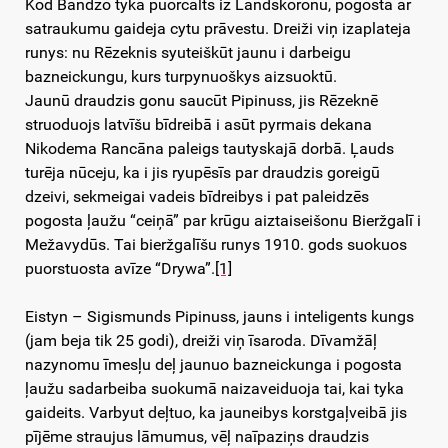
Kod Bandzo tyka puorcalts iz Landskoronu, pogostā ar
satraukumu gaideja cytu prāvestu. Dreiži viņ izaplateja
runys: nu Rēzeknis syuteiškūt jaunu i darbeigu
bazneickungu, kurs turpynuoškys aizsuoktū.
Jaunū draudzis gonu saucūt Pipinuss, jis Rēzeknē
struoduojs latvīšu bīdreibā i asūt pyrmais dekana
Nikodema Rancāna paleigs tautyskajā dorbā. Ļauds
turēja nūceju, ka i jis ryupēsīs par draudzis goreigū
dzeivi, sekmeigai vadeis bīdreibys i pat paleidzēs
pogosta ļaužu “ceiņā” par krūgu aiztaiseišonu Bieržgalī i
Mežavydūs. Tai bieržgalīšu runys 1910. gods suokuos
puorstuosta avīze “Drywa”.
[1]
Eistyn – Sigismunds Pipinuss, jauns i inteligents kungs
(jam beja tik 25 godi), dreiži viņ īsaroda. Dīvamžāļ
nazynomu īmesļu deļ jaunuo bazneickunga i pogosta
ļaužu sadarbeiba suokumā naizaveiduoja tai, kai tyka
gaideits. Varbyut deļtuo, ka jauneibys korstgaļveibā jis
pījēme straujus lāmumus, vēļ naīpaziņs draudzis