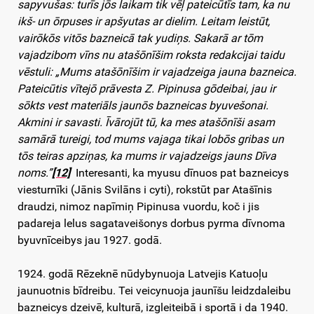
sapyvušas: turīs jōs laikam tik vēļ pateicūtīs tam, ka nu
ikš- un ōrpuses ir apšyutas ar dielim. Leitam leistūt,
vairōkōs vitōs bazneicā tak yudiņs. Sakarā ar tōm
vajadzibom vīns nu atašōnīšim roksta redakcijai taidu
vēstuli: „Mums atašōnīšim ir vajadzeiga jauna bazneica.
Pateicūtis vītejō prāvesta Z. Pipinusa gōdeibai, jau ir
sōkts vest materiāls jaunōs bazneicas byuvešonai.
Akmini ir savasti. Īvārojūt tū, ka mes atašōnīši asam
samārā tureigi, tod mums vajaga tikai lobōs gribas un
tōs teiras apziņas, ka mums ir vajadzeigs jauns Dīva
noms.”
[12]
Interesanti, ka myusu dīnuos pat bazneicys
viesturnīki (Jānis Svilāns i cyti), rokstūt par Atašīnis
draudzi, nimoz napīmiņ Pipinusa vuordu, koč i jis
padareja lelus sagataveišonys dorbus pyrma dīvnoma
byuvnīceibys jau 1927. godā.
1924. godā Rēzeknē nūdybynuoja Latvejis Katuoļu
jaunuotnis bīdreibu. Tei veicynuoja jaunīšu leidzdaleibu
bazneicys dzeivē, kulturā, izgleiteibā i sportā i da 1940.