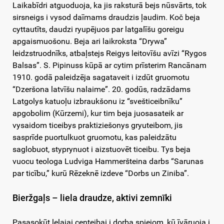
Laikabīdri atguoduoja, ka jis raksturā bejs nūsvārts, tok
sirsneigs i vysod daīmams draudzis ļaudim. Koč beja
cyttautīts, daudzi ryupējuos par latgalīšu goreigu
apgaismuošonu. Beja ari laikroksta “Drywa”
leidzstruodnīks, atbaļstejs Reigys leitovīšu avīzi “Rygos
Balsas”. S. Pipinuss kūpā ar cytim prīsterim Rancānam
1910. godā paleidzēja sagataveit i izdūt gruomotu
“Dzeršona latvīšu nalaime”. 20. godūs, radzādams
Latgolys katuoļu izbraukšonu iz “svešticeibnīku”
apgobolim (Kūrzemi), kur tim beja juosasateik ar
vysaidom ticeibys praktiziešonys gryuteibom, jis
sasprīde puortulkuot gruomotu, kas paleidzātu
saglobuot, styprynuot i aizstuovēt ticeibu. Tys beja
vuocu teologa Ludviga Hammeršteina darbs “Sarunas
par ticību,” kurū Rēzeknē izdeve “Dorbs un Ziniba”.
Bieržgaļs – liela draudze, aktivi zemnīki
Pasasokūt lelajai ceņteibai i dorba spiejom, kū īvāruoja i