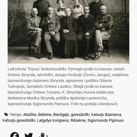
Laikroksta "Drywa" leidzstruodnīki. Pyrmajā ryndā nu kairuos: uorsts
Ontons Skrynda, rakstnīks Jezups Kindzuļs (Čenču Jezups), redaktors
bazneickungs Kazimers Skrynda, agronoms i politiks Odums
Turkopuļs, žurnalists Ontons Laizāns. Ūtrajā ryndā nu kairuos:
bazneickungs Ontons Tumans, K. Skryndys muosa redakcejis
darbineica Monika Skrynda, politike Apolonija Laurinoviča,
bazneickungs Sigismunds Pipinuss. Foto nu portala Literatura.lv
Temys:
Atašīne
,
Bebrine
,
Bieržgaļs
,
goreidznīki
,
katuoļu Bazneica
,
katuoļu goreidznīki
,
Latgolys kongress
,
Rēzekne
,
Sigismunds Pipinuss
Facebook
Twitter
Draugiem