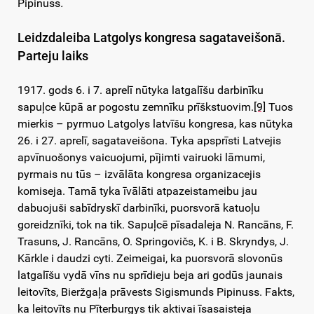
Pipinuss
.
Leidzdaleiba Latgolys kongresa sagataveišonā.
Parteju laiks
1917. gods 6. i 7. aprelī nūtyka latgalīšu darbinīku
sapuļce kūpā ar pogostu zemnīku prīškstuovim.
[9]
Tuos
mierkis – pyrmuo Latgolys latvīšu kongresa, kas nūtyka
26. i 27. aprelī, sagataveišona. Tyka apsprīsti Latvejis
apvīnuošonys vaicuojumi, pījimti vairuoki lāmumi,
pyrmais nu tūs – izvālāta kongresa organizacejis
komiseja. Tamā tyka īvālāti atpazeistameibu jau
dabuojuši sabīdryskī darbinīki, puorsvorā katuoļu
goreidznīki, tok na tik. Sapuļcē pīsadaleja N. Rancāns, F.
Trasuns, J. Rancāns, O. Springovičs, K. i B. Skryndys, J.
Kārkle i daudzi cyti. Zeimeigai, ka puorsvorā slovonūs
latgalīšu vydā vīns nu sprīdieju beja ari godūs jaunais
leitovīts, Bieržgaļa prāvests Sigismunds Pipinuss. Fakts,
ka leitovīts nu Pīterburgys tik aktivai īsasaisteja