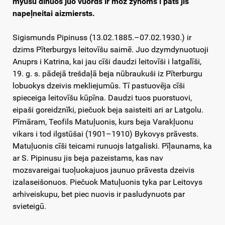
myusu dīnuos juo vuords ir moz zynoms i pats jis
napeļneitai aizmiersts.
Sigismunds Pipinuss (13.02.1885.–07.02.1930.) ir
dzims Pīterburgys leitovīšu saimē. Juo dzymdynuotuoji
Anuprs i Katrina, kai jau cīši daudzi leitovīši i latgalīši,
19. g. s. pādejā trešdaļā beja nūbraukuši iz Pīterburgu
lobuokys dzeivis mekliejumūs. Tī pastuovēja cīši
spieceiga leitovīšu kūpīna. Daudzi tuos puorstuovi,
eipaši goreidznīki, piečuok beja saisteiti ari ar Latgolu.
Pīmāram, Teofils Matuļuonis, kurs beja Varakļuonu
vikars i tod ilgstūšai (1901–1910) Bykovys prāvests.
Matuļuonis cīši teicami runuojs latgaliski. Pīļaunams, ka
ar S. Pipinusu jis beja pazeistams, kas nav
mozsvareigai tuoļuokajuos jaunuo prāvesta dzeivis
izalaseišonuos. Piečuok Matuļuonis tyka par Leitovys
arhiveiskupu, bet piec nuovis ir pasludynuots par
svieteigū.