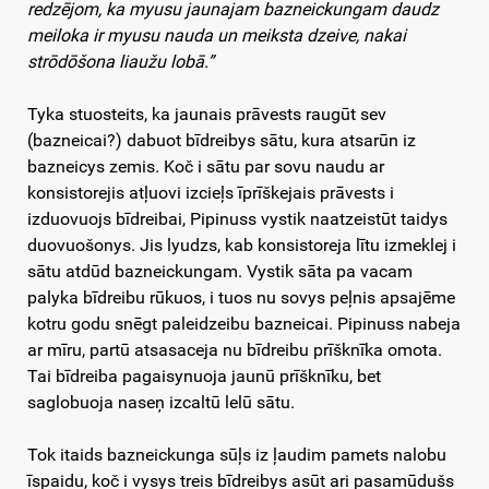
redzējom, ka myusu jaunajam bazneickungam daudz
meiloka ir myusu nauda un meiksta dzeive, nakai
strōdōšona liaužu lobā.”
Tyka stuosteits, ka jaunais prāvests raugūt sev
(bazneicai?) dabuot bīdreibys sātu, kura atsarūn iz
bazneicys zemis
.
Koč i sātu par sovu naudu ar
konsistorejis atļuovi izcieļs īprīškejais prāvests i
izduovuojs bīdreibai, Pipinuss vystik naatzeistūt taidys
duovuošonys. Jis lyudzs, kab konsistoreja lītu izmeklej i
sātu atdūd bazneickungam. Vystik sāta pa vacam
palyka bīdreibu rūkuos, i tuos nu sovys peļnis apsajēme
kotru godu snēgt paleidzeibu bazneicai. Pipinuss nabeja
ar mīru, partū atsasaceja nu bīdreibu prīšknīka omota.
Tai bīdreiba pagaisynuoja jaunū prīšknīku, bet
saglobuoja naseņ izcaltū lelū sātu.
Tok itaids bazneickunga sūļs iz ļaudim pamets nalobu
īspaidu, koč i vysys treis bīdreibys asūt ari pasamūdušs