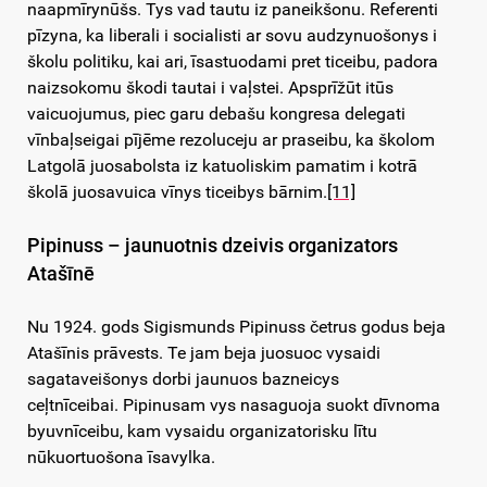
naapmīrynūšs. Tys vad tautu iz paneikšonu. Referenti
pīzyna, ka liberali i socialisti ar sovu audzynuošonys i
školu politiku, kai ari, īsastuodami pret ticeibu, padora
naizsokomu škodi tautai i vaļstei. Apsprīžūt itūs
vaicuojumus, piec garu debašu kongresa delegati
vīnbaļseigai pījēme rezoluceju ar praseibu, ka školom
Latgolā juosabolsta iz katuoliskim pamatim i kotrā
školā juosavuica vīnys ticeibys bārnim.
[11]
Pipinuss – jaunuotnis dzeivis organizators
Atašīnē
Nu 1924. gods Sigismunds Pipinuss četrus godus beja
Atašīnis prāvests. Te jam beja juosuoc vysaidi
sagataveišonys dorbi jaunuos bazneicys
ceļtnīceibai.
Pipinusam vys nasaguoja suokt dīvnoma
byuvnīceibu, kam vysaidu organizatorisku lītu
nūkuortuošona īsavylka.