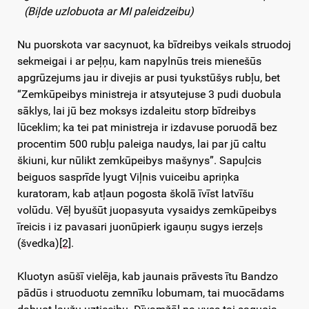
(Biļde uzlobuota ar MI paleidzeibu)
Nu puorskota var sacynuot, ka bīdreibys veikals struodoj
sekmeigai i ar peļņu, kam napylnūs treis mienešūs
apgrūzejums jau ir divejis ar pusi tyukstūšys rubļu, bet
“Zemkūpeibys ministreja ir atsyutejuse 3 pudi duobula
sāklys, lai jū bez moksys izdaleitu storp bīdreibys
lūceklim; ka tei pat ministreja ir izdavuse poruodā bez
procentim 500 rubļu paleiga naudys, lai par jū caltu
škiuni, kur nūlikt zemkūpeibys mašynys”. Sapuļcis
beiguos sasprīde lyugt Viļnis vuiceibu apriņka
kuratoram, kab atļaun pogosta školā īvīst latvīšu
volūdu. Vēļ byušūt juopasyuta vysaidys zemkūpeibys
īreicis i iz pavasari juonūpierk igauņu sugys ierzeļs
(švedka)
[2]
.
Kluotyn asūšī vielēja, kab jaunais prāvests ītu Bandzo
pādūs i struoduotu zemnīku lobumam, tai muocādams