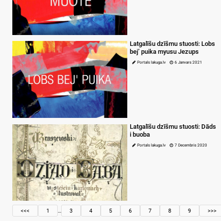
Latgalīšu dzīšmu stuosti: Lobs
bej’ puika myusu Jezups
Portals lakuga.lv
6 Janvars 2021
Latgalīšu dzīšmu stuosti: Dāds
i buoba
Portals lakuga.lv
7 Decembris 2020
<<<
1
…
3
4
5
6
7
8
9
>>>