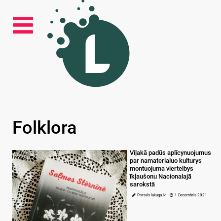
Folklora
Viļakā padūs aplīcynuojumus
par namaterialuo kulturys
montuojuma vierteibys
īkļaušonu Nacionalajā
sarokstā
Portals lakuga.lv
1 Decembris 2021