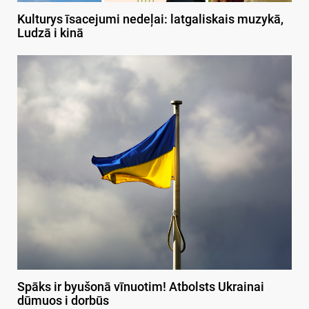
Kulturys īsacejumi nedeļai: latgaliskais muzykā,
Ludzā i kinā
Spāks ir byušonā vīnuotim! Atbolsts Ukrainai
dūmuos i dorbūs