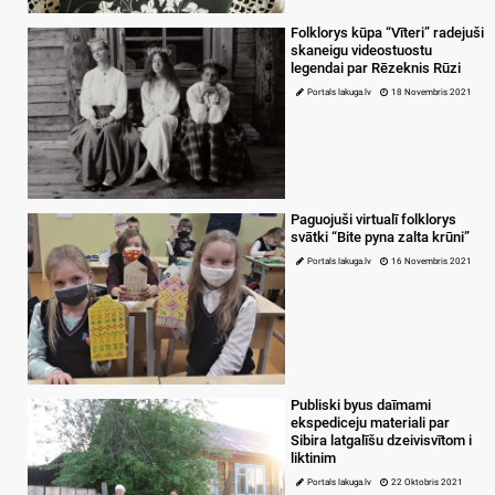
Folklorys kūpa “Vīteri” radejuši
skaneigu videostuostu
legendai par Rēzeknis Rūzi
Portals lakuga.lv
18 Novembris 2021
Paguojuši virtualī folklorys
svātki “Bite pyna zalta krūni”
Portals lakuga.lv
16 Novembris 2021
Publiski byus daīmami
ekspediceju materiali par
Sibira latgalīšu dzeivisvītom i
liktinim
Portals lakuga.lv
22 Oktobris 2021