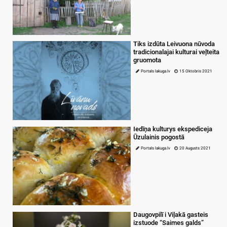
Tiks izdūta Leivuona nūvoda
tradicionalajai kulturai veļteita
gruomota
Portals lakuga.lv
15 Oktobris 2021
Iedīņa kulturys ekspediceja
Ūzulainis pogostā
Portals lakuga.lv
20 Augusts 2021
Daugovpilī i Viļakā gasteis
izstuode “Saimes galds”