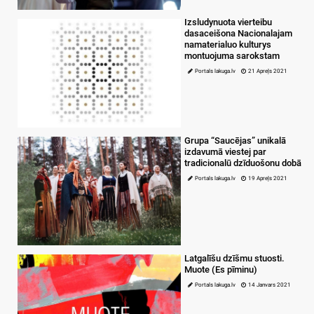
Izsludynuota vierteibu
dasaceišona Nacionalajam
namaterialuo kulturys
montuojuma sarokstam
Portals lakuga.lv
21 Apreļs 2021
Grupa “Saucējas” unikalā
izdavumā viestej par
tradicionalū dzīduošonu dobā
Portals lakuga.lv
19 Apreļs 2021
Latgalīšu dzīšmu stuosti.
Muote (Es pīminu)
Portals lakuga.lv
14 Janvars 2021