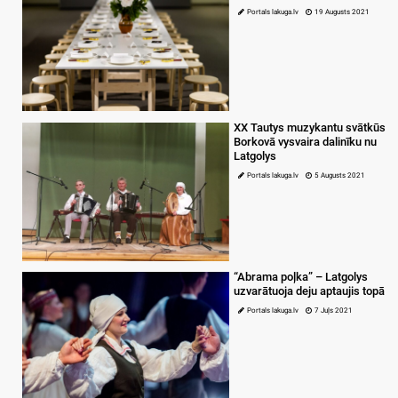
Portals lakuga.lv
19 Augusts 2021
XX Tautys muzykantu svātkūs
Borkovā vysvaira dalinīku nu
Latgolys
Portals lakuga.lv
5 Augusts 2021
“Abrama poļka” – Latgolys
uzvarātuoja deju aptaujis topā
Portals lakuga.lv
7 Juļs 2021