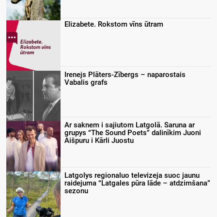
Elizabete. Rokstom vīns ūtram
Irenejs Plāters-Zībergs – naparostais
Vabalis grafs
Ar saknem i sajiutom Latgolā. Saruna ar
grupys “The Sound Poets” dalinīkim Juoni
Aišpuru i Kārli Juostu
Latgolys regionaluo televizeja suoc jaunu
raidejuma “Latgales pūra lāde – atdzimšana”
sezonu