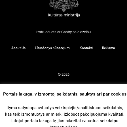
Izstruoduots ar
Gantry
paleidzeibu
About Us
Lītuošonys nūsacejumi
Kontakti
Reklama
© 2026
Portals lakuga.lv izmontoj seikdatnis, sauktys ari par cookies
iz augšu
Itymā sātyslopā īvītuotys veiktspiejis/analitiskuos seikdatnis,
kas teik izmontuotys ar mierki izlobuot pakolpuojuma kvalitati.
Lītojūt portalu lakuga.lv, jius pīkreitat īvītuotūs seikdatņu