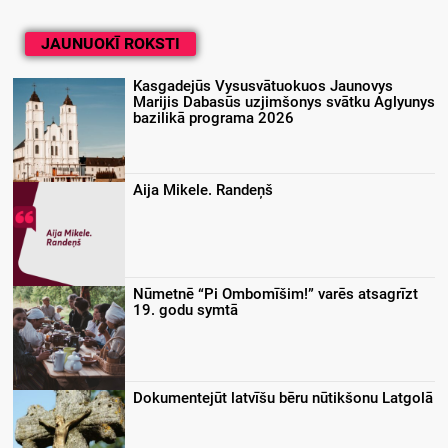
JAUNUOKĪ ROKSTI
Kasgadejūs Vysusvātuokuos Jaunovys
Marijis Dabasūs uzjimšonys svātku Aglyunys
bazilikā programa 2026
Aija Mikele. Randeņš
Nūmetnē “Pi Ombomīšim!” varēs atsagrīzt
19. godu symtā
Dokumentejūt latvīšu bēru nūtikšonu Latgolā