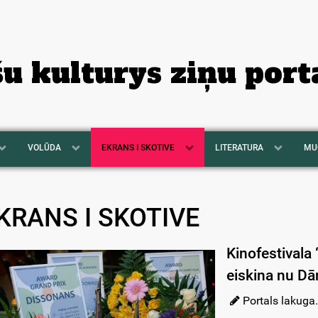
šu kulturys ziņu port
VOLŪDA
EKRANS I SKOTIVE
LITERATURA
MU
KRANS I SKOTIVE
Kinofestivala
eiskina nu Dā
Portals lakuga.