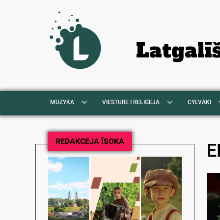
Latgalī
MUZYKA
VIESTURE I RELIGEJA
CYLVĀKI
REDAKCEJA ĪSOKA
E