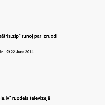
tris.zip” runoj par izruodi
lv
22 Juņs 2014
la.lv” ruodeis televizejā