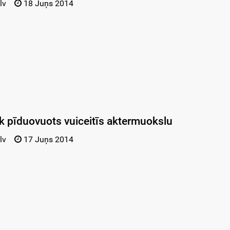
lv
18 Juņs 2014
ik pīduovuots vuiceitīs aktermuokslu
lv
17 Juņs 2014