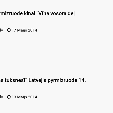
yrmizruode kinai “Vīna vosora deļ
lv
17 Maijs 2014
ns tuksnesī” Latvejis pyrmizruode 14.
lv
13 Maijs 2014