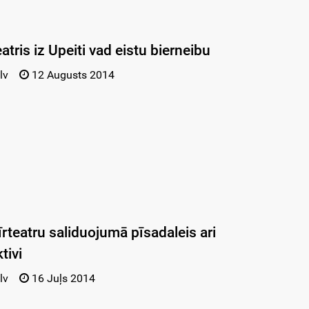
atris iz Upeiti vad eistu bierneibu
lv
12 Augusts 2014
rteatru saliduojumā pīsadaleis ari
tivi
lv
16 Juļs 2014