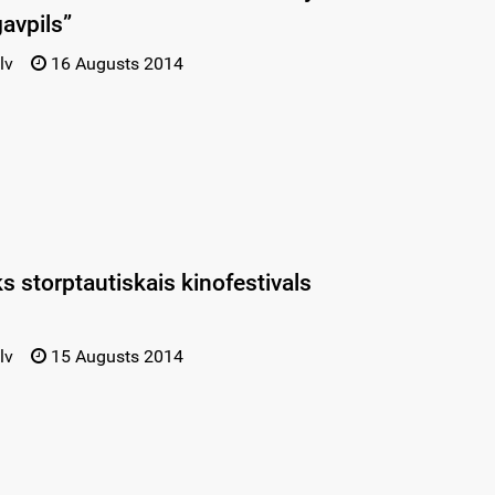
avpils”
lv
16 Augusts 2014
s storptautiskais kinofestivals
lv
15 Augusts 2014