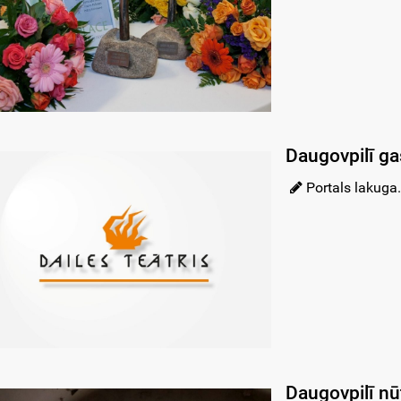
Daugovpilī gas
Portals lakuga.
Daugovpilī nūt