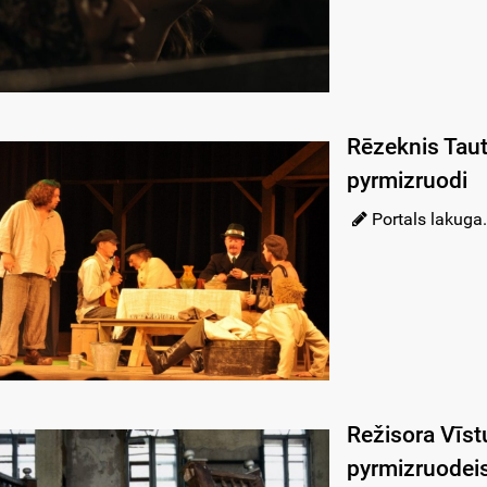
Rēzeknis Tauty
pyrmizruodi
Portals lakuga.
Režisora Vīstu
pyrmizruodeis