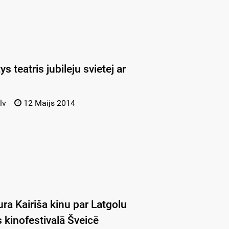
s teatris jubileju svietej ar
lv
12 Maijs 2014
ra Kairiša kinu par Latgolu
 kinofestivalā Šveicē