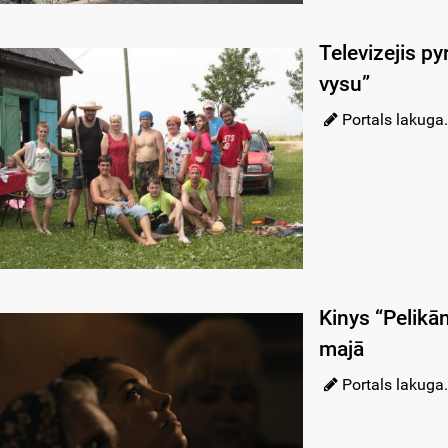
Televizejis p
vysu”
Portals lakuga.
Kinys “Pelikā
majā
Portals lakuga.