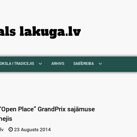
als lakuga.lv
OKSLA I TRADICEJIS
ARHIVS
SABĪDREIBA
 “Open Place” GrandPrix sajāmuse
nejis
lv
23 Augusts 2014