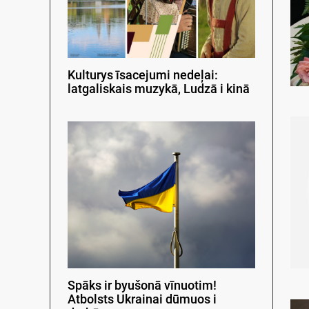
Kulturys īsacejumi nedeļai:
latgaliskais muzykā, Ludzā i kinā
Spāks ir byušonā vīnuotim!
Atbolsts Ukrainai dūmuos i