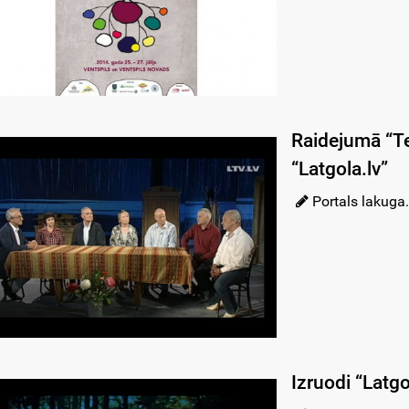
Raidejumā “Teā
“Latgola.lv”
Portals lakuga.
Izruodi “Latgo