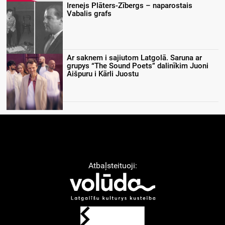
Irenejs Plāters-Zībergs – naparostais
Vabalis grafs
Ar saknem i sajiutom Latgolā. Saruna ar
grupys “The Sound Poets” dalinīkim Juoni
Aišpuru i Kārli Juostu
Atbaļsteituoji: