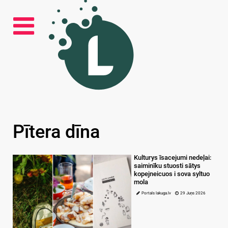
Pītera dīna
Kulturys īsacejumi nedeļai:
saiminīku stuosti sātys
kopejneicuos i sova syltuo
mola
Portals lakuga.lv
29 Juņs 2026