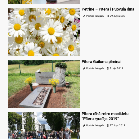
Petrine – Pītera i Puovula dīna
Portals lakuga.lv
29 Juņs 2020
Pītera Gailuma pīmiņai
Portals lakuga.lv
8 Juļs 2019
Pītera dīnā retro mocikletu
“Pīteru ryucīņs 2019”
Portals lakuga.lv
27 Juņs 2019