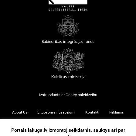
Izstruoduots ar
Gantry
paleidzeibu
About Us
Lītuošonys nūsacejumi
Kontakti
Reklama
Portals lakuga.lv izmontoj seikdatnis, sauktys ari par