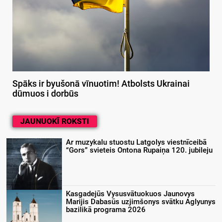
Spāks ir byušonā vīnuotim! Atbolsts Ukrainai
dūmuos i dorbūs
JAUNUOKĪ ROKSTI
Ar muzykalu stuostu Latgolys viestnīceibā
“Gors” svieteis Ontona Rupaiņa 120. jubileju
Kasgadejūs Vysusvātuokuos Jaunovys
Marijis Dabasūs uzjimšonys svātku Aglyunys
bazilikā programa 2026