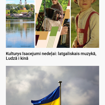
Kulturys īsacejumi nedeļai: latgaliskais muzykā,
Ludzā i kinā