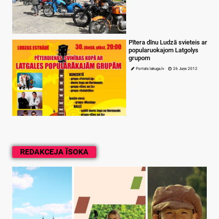
Pītera dīnu Ludzā svieteis ar
popularuokajom Latgolys
grupom
Portals lakuga.lv
26 Juņs 2012
REDAKCEJA ĪSOKA