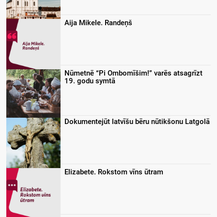
Aija Mikele. Randeņš
Nūmetnē “Pi Ombomīšim!” varēs atsagrīzt
19. godu symtā
Dokumentejūt latvīšu bēru nūtikšonu Latgolā
Elizabete. Rokstom vīns ūtram