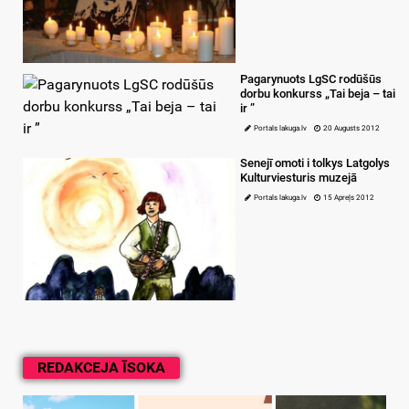
Pagarynuots LgSC rodūšūs
dorbu konkurss „Tai beja – tai
ir ”
Portals lakuga.lv
20 Augusts 2012
Senejī omoti i tolkys Latgolys
Kulturviesturis muzejā
Portals lakuga.lv
15 Apreļs 2012
REDAKCEJA ĪSOKA