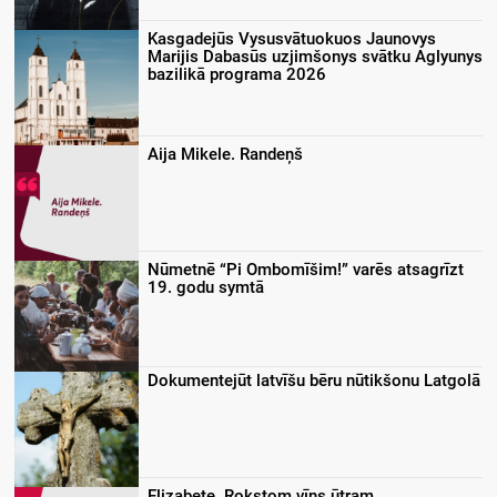
Kasgadejūs Vysusvātuokuos Jaunovys
Marijis Dabasūs uzjimšonys svātku Aglyunys
bazilikā programa 2026
Aija Mikele. Randeņš
Nūmetnē “Pi Ombomīšim!” varēs atsagrīzt
19. godu symtā
Dokumentejūt latvīšu bēru nūtikšonu Latgolā
Elizabete. Rokstom vīns ūtram