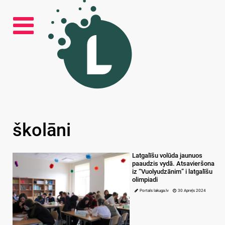
školāni
Latgalīšu volūda jaunuos
paaudzis vydā. Atsavieršona
iz “Vuolyudzānim” i latgalīšu
olimpiadi
Portals lakuga.lv
30 Apreļs 2024