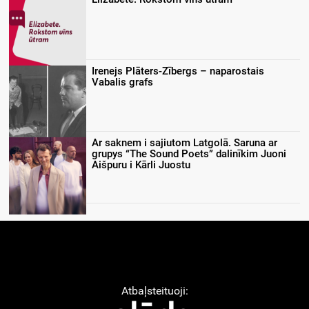
Irenejs Plāters-Zībergs – naparostais
Vabalis grafs
Ar saknem i sajiutom Latgolā. Saruna ar
grupys “The Sound Poets” dalinīkim Juoni
Aišpuru i Kārli Juostu
Atbaļsteituoji: