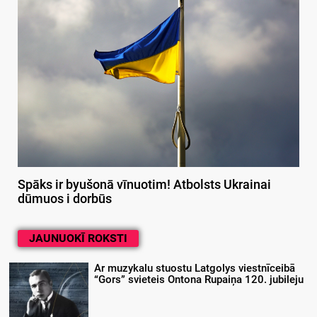
Spāks ir byušonā vīnuotim! Atbolsts Ukrainai
dūmuos i dorbūs
JAUNUOKĪ ROKSTI
Ar muzykalu stuostu Latgolys viestnīceibā
“Gors” svieteis Ontona Rupaiņa 120. jubileju