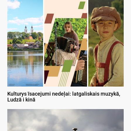
Kulturys īsacejumi nedeļai: latgaliskais muzykā,
Ludzā i kinā