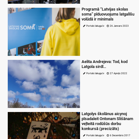
Programā “Latvijas skolas
soma” pīduovuojums latgalīšu
volūdā ir minimals
Portals lakuga.lv
26 Janvars 2023
Aelita Andrejeva: Tod, kod
Latgola sirdī…
Portals lakuga.lv
27 Apreļs 2022
Latgolys školānus aicynoj
pīsadaleit Ontonam Slišānam
veļteitā rodūšūs dorbu
konkursā (precizāts)
Portals lakuga.lv
6 Decembris 2017