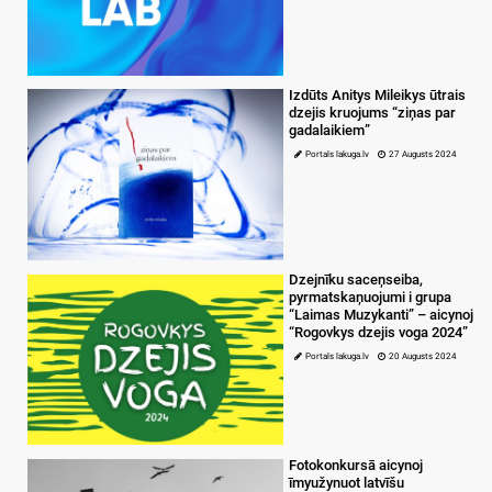
Izdūts Anitys Mileikys ūtrais
dzejis kruojums “ziņas par
gadalaikiem”
Portals lakuga.lv
27 Augusts 2024
Dzejnīku saceņseiba,
pyrmatskaņuojumi i grupa
“Laimas Muzykanti” – aicynoj
“Rogovkys dzejis voga 2024”
Portals lakuga.lv
20 Augusts 2024
Fotokonkursā aicynoj
īmyužynuot latvīšu