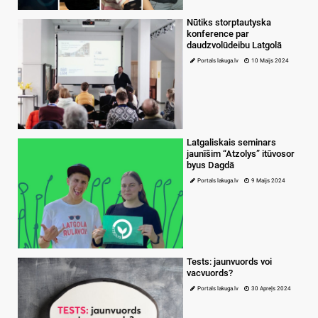
Nūtiks storptautyska
konference par
daudzvolūdeibu Latgolā
Portals lakuga.lv
10 Maijs 2024
Latgaliskais seminars
jaunīšim “Atzolys” itūvosor
byus Dagdā
Portals lakuga.lv
9 Maijs 2024
Tests: jaunvuords voi
vacvuords?
Portals lakuga.lv
30 Apreļs 2024