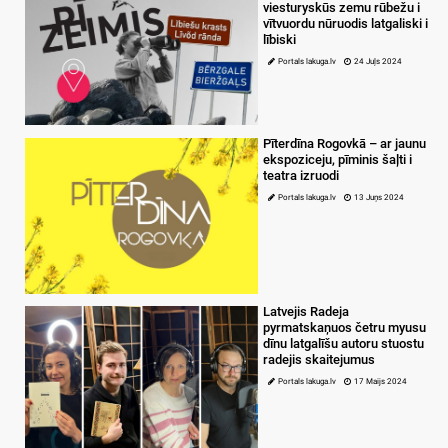
viesturyskūs zemu rūbežu i
vītvuordu nūruodis latgaliski i
lībiski
Portals lakuga.lv
24 Juļs 2024
Pīterdīna Rogovkā – ar jaunu
ekspoziceju, pīminis šaļti i
teatra izruodi
Portals lakuga.lv
13 Juņs 2024
Latvejis Radeja
pyrmatskaņuos četru myusu
dīnu latgalīšu autoru stuostu
radejis skaitejumus
Portals lakuga.lv
17 Maijs 2024