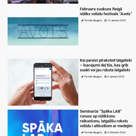
Februara suokuos Reigā
nūtiks volūdu festivals “Avots”
Portals lakuga.lv
14 Janvars 2025
Kai pareizi pīraksteit latgaliski
– īsacejumi deļ tūs, kas grib
suokt voi jau roksta latgaliski
Portals lakuga.lv
6 Janvars 2025
Seminarūs “Spāka LAB”
runuos ap nūtikšonu
reikuošonu, latgalīšu rokstu
volūdu i attīceibom ar medejim
Portals lakuga.lv
4 Oktobris 2024