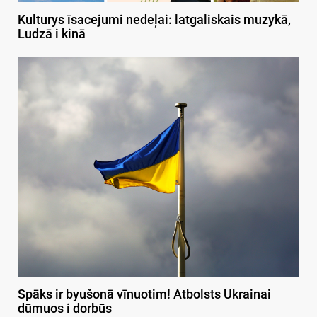
Kulturys īsacejumi nedeļai: latgaliskais muzykā,
Ludzā i kinā
Spāks ir byušonā vīnuotim! Atbolsts Ukrainai
dūmuos i dorbūs