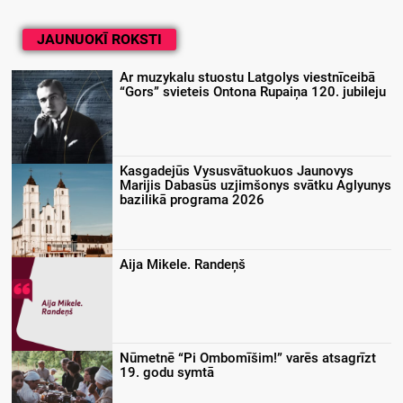
JAUNUOKĪ ROKSTI
Ar muzykalu stuostu Latgolys viestnīceibā
“Gors” svieteis Ontona Rupaiņa 120. jubileju
Kasgadejūs Vysusvātuokuos Jaunovys
Marijis Dabasūs uzjimšonys svātku Aglyunys
bazilikā programa 2026
Aija Mikele. Randeņš
Nūmetnē “Pi Ombomīšim!” varēs atsagrīzt
19. godu symtā