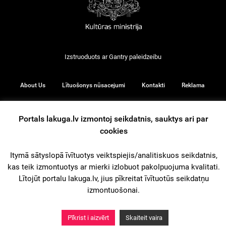
Izstruoduots ar
Gantry
paleidzeibu
About Us
Lītuošonys nūsacejumi
Kontakti
Reklama
Portals lakuga.lv izmontoj seikdatnis, sauktys ari par
cookies
© 2026
Itymā sātyslopā īvītuotys veiktspiejis/analitiskuos seikdatnis,
kas teik izmontuotys ar mierki izlobuot pakolpuojuma kvalitati.
iz augšu
Lītojūt portalu lakuga.lv, jius pīkreitat īvītuotūs seikdatņu
izmontuošonai.
Pīkrist i aizvērt
Skaiteit vaira