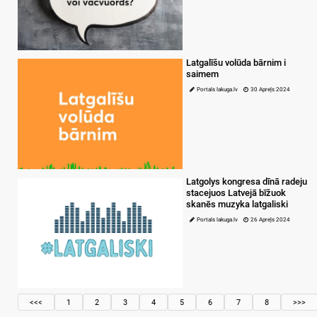
Latgalīšu volūda bārnim i
saimem
Portals lakuga.lv
30 Apreļs 2024
Latgolys kongresa dīnā radeju
stacejuos Latvejā bīžuok
skanēs muzyka latgaliski
Portals lakuga.lv
26 Apreļs 2024
<<<
1
2
3
4
5
6
7
8
>>>