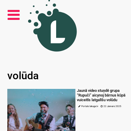
volūda
Jaunā video stuņdē grupa
“Rupuči” aicynoj bārnus kūpā
vuiceitīs latgalīšu volūdu
Portals lakuga.lv
22 Janvars 2025