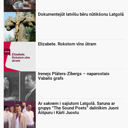
Dokumentejūt latvīšu bēru nūtikšonu Latgolā
Elizabete. Rokstom vīns ūtram
Irenejs Plāters-Zībergs – naparostais
Vabalis grafs
Ar saknem i sajiutom Latgolā. Saruna ar
grupys “The Sound Poets” dalinīkim Juoni
Aišpuru i Kārli Juostu