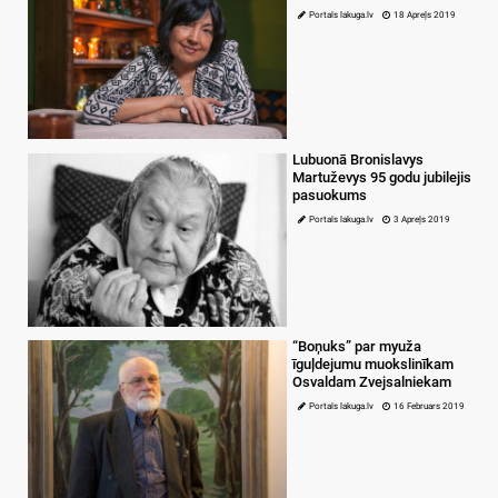
Portals lakuga.lv
18 Apreļs 2019
Lubuonā Bronislavys
Martuževys 95 godu jubilejis
pasuokums
Portals lakuga.lv
3 Apreļs 2019
“Boņuks” par myuža
īguļdejumu muokslinīkam
Osvaldam Zvejsalniekam
Portals lakuga.lv
16 Februars 2019