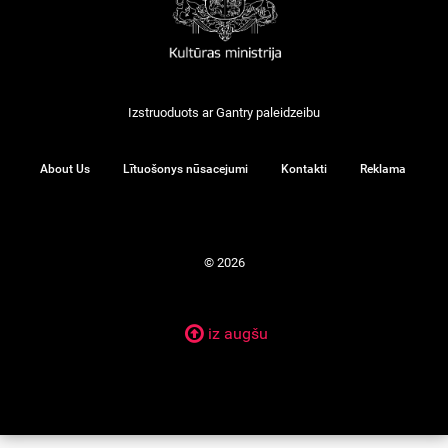
Izstruoduots ar
Gantry
paleidzeibu
About Us
Lītuošonys nūsacejumi
Kontakti
Reklama
© 2026
iz augšu