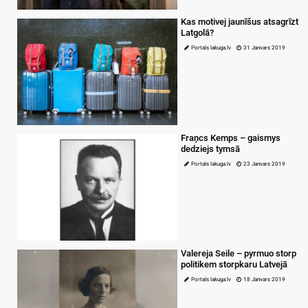
Kas motivej jaunīšus atsagrīzt
Latgolā?
Portals lakuga.lv
31 Janvars 2019
Fraņcs Kemps – gaismys
dedziejs tymsā
Portals lakuga.lv
23 Janvars 2019
Valereja Seile – pyrmuo storp
politikem storpkaru Latvejā
Portals lakuga.lv
18 Janvars 2019