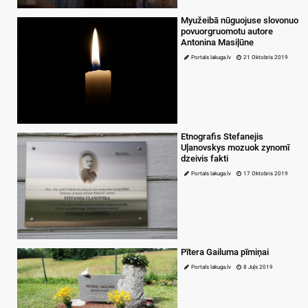
Myužeibā nūguojuse slovonuo
povuorgruomotu autore
Antonina Masiļūne
Portals lakuga.lv
21 Oktobris 2019
Etnografis Stefanejis
Uļanovskys mozuok zynomī
dzeivis fakti
Portals lakuga.lv
17 Oktobris 2019
Pītera Gailuma pīmiņai
Portals lakuga.lv
8 Juļs 2019