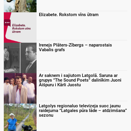
Elizabete. Rokstom vīns ūtram
Irenejs Plāters-Zībergs – naparostais
Vabalis grafs
Ar saknem i sajiutom Latgolā. Saruna ar
grupys “The Sound Poets” dalinīkim Juoni
Aišpuru i Kārli Juostu
Latgolys regionaluo televizeja suoc jaunu
raidejuma “Latgales pūra lāde – atdzimšana”
sezonu