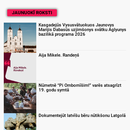
JAUNUOKĪ ROKSTI
Kasgadejūs Vysusvātuokuos Jaunovys
Marijis Dabasūs uzjimšonys svātku Aglyunys
bazilikā programa 2026
Aija Mikele. Randeņš
Nūmetnē “Pi Ombomīšim!” varēs atsagrīzt
19. godu symtā
Dokumentejūt latvīšu bēru nūtikšonu Latgolā