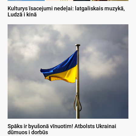
Kulturys īsacejumi nedeļai: latgaliskais muzykā,
Ludzā i kinā
Spāks ir byušonā vīnuotim! Atbolsts Ukrainai
dūmuos i dorbūs