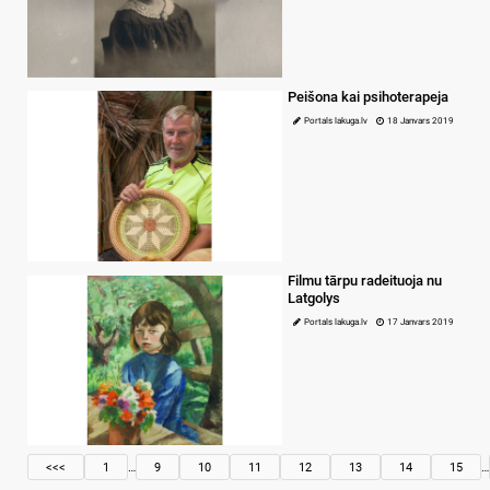
Peišona kai psihoterapeja
Portals lakuga.lv
18 Janvars 2019
Filmu tārpu radeituoja nu
Latgolys
Portals lakuga.lv
17 Janvars 2019
<<<
1
…
9
10
11
12
13
14
15
…