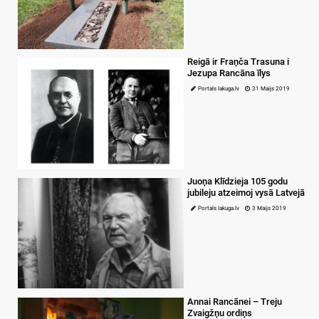
Reigā ir Fraņča Trasuna i
Jezupa Rancāna īlys
Portals lakuga.lv
31 Maijs 2019
Juoņa Klīdzieja 105 godu
jubileju atzeimoj vysā Latvejā
Portals lakuga.lv
3 Maijs 2019
Annai Rancānei – Treju
Zvaigžņu ordiņs