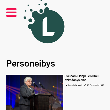
Personeibys
Sveicam Lideju Leikumu
dzimšonys dīnā!
Portals lakuga.lv
13 Decembris 2019